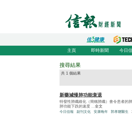
主頁
即時新聞
今日
搜尋結果
共 1 個結果
新藥減慢肺功能衰退
特發性肺纖維化（簡稱肺纖）會令患者的
肺功能下跌的速度 ...
全文
今日信報
副刊文化
安康晚年
郭孝聰醫生