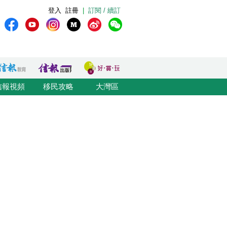
登入
註冊
|
訂閱 / 續訂
信報視頻
移民攻略
大灣區