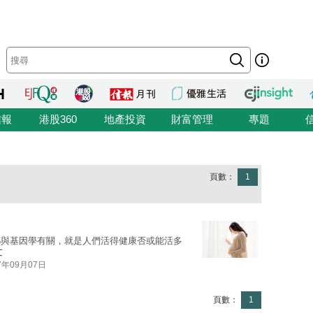
信報
港股360
地產投資
財富管理
專題
頁數：
1
都與基因學有關，就是人們活得健康否或能活多
文
7年09月07日
頁數：
1