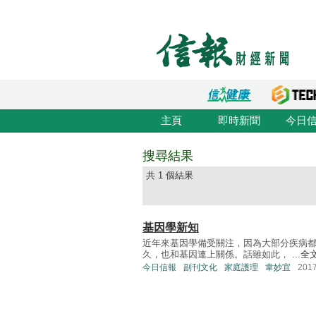
主頁
即時新聞
今日
搜尋結果
共 1 個結果
基因學新知
近年來基因學備受關注，因為大部分疾病
久，也和基因連上關係。話雖如此， ...
全
今日信報
副刊文化
家庭護理
韋妙宜
201