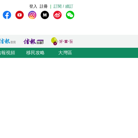
登入
註冊
|
訂閱 / 續訂
信報視頻
移民攻略
大灣區