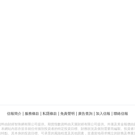
|
|
|
|
|
|
信報簡介
服務條款
私隱條款
免責聲明
廣告查詢
加入信報
聯絡信報
資料由財經智珠網有限公司提供。期貨指數資料由天滙財經有限公司提供。外滙及黃金報價由
，本網站內容亦並非就任何個別投資者的特定投資目標、財務狀況及個別需要而編製。投資者
的特點、其本身的投資目標、可承受的風險程度及其他因素，並適當地尋求獨立的財務及專業