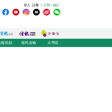
登入
註冊
|
訂閱 / 續訂
信報視頻
移民攻略
大灣區