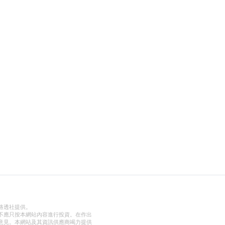
路透社提供。
不應只按本網站內容進行投資。在作出
意見。本網站及其資訊供應商竭力提供