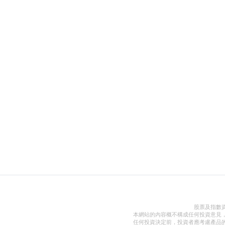
股票及指數
本網站的內容概不構成任何投資意見
任何投資決定前，投資者應考慮產品