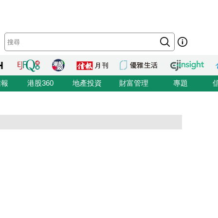
信報
港股360
地產投資
財富管理
專題