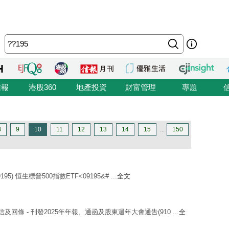
信報
港股360
地產投資
財富管理
專題
8
9
10
11
12
13
14
15
...
150
5) 恒生標普500指數ETF<09195&# ...
全文
及回條 - 刊發2025年年報、通函及股東週年大會通告(910 ...
全