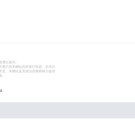
路透社提供。
不應只按本網站內容進行投資。在作出
意見。本網站及其資訊供應商竭力提供
責。
d.