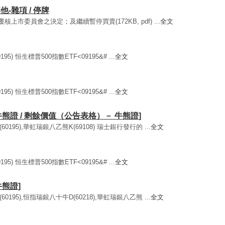
他-雜項 / 停牌
核上市委員會之決定；及繼續暫停買賣(172KB, pdf) ...
全文
5) 恒生標普500指數ETF<09195&# ...
全文
5) 恒生標普500指數ETF<09195&# ...
全文
牛熊證 / 剩餘價值（公告表格）－ 牛熊證]
0195),華虹瑞銀八乙熊K(69108) 瑞士銀行發行的 ...
全文
5) 恒生標普500指數ETF<09195&# ...
全文
牛熊證]
0195),恒指瑞銀八十牛D(60218),華虹瑞銀八乙熊 ...
全文