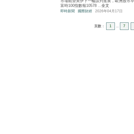
市場觀望美伊下一輪談判進展，歐洲股市早
富時100指數報10578 ...
全文
即時新聞
國際財經
2026年04月17日
頁數：
1
...
7