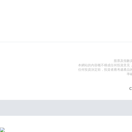
股票及指數
本網站的內容概不構成任何投資意見
任何投資決定前，投資者應考慮產品
準
C