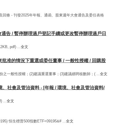
信及回條 - 刊發2025年年報、通函、股東週年大會通告及委任表格
大會通告 / 暫停辦理過戶登記手續或更改暫停辦理過戶日
 pdf) ...
全文
在股東批准的情況下重選或委任董事 / 一般性授權 / 回購股
股份之一般性授權；(2)建議重選董事；(3)建議續聘核數師；( ...
全文
環境、社會及管治資料 - [年報 / 環境、社會及管治資料/
...
全文
5) 恒生標普500指數ETF<09195&# ...
全文