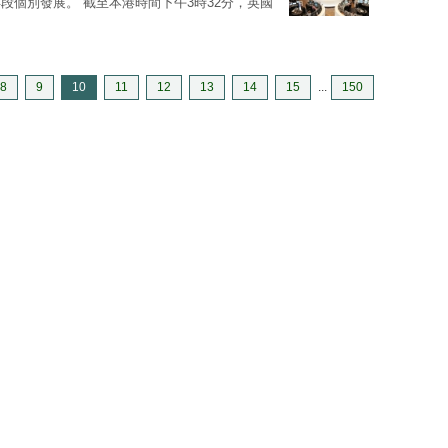
段個別發展。 截至本港時間下午3時32分，英國
8
9
10
11
12
13
14
15
...
150