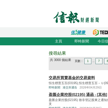
主頁
即時新聞
今日
搜尋結果
共 3000 個結果
頁數：
1
...
7
交易所買賣基金的交易資料
恒生標普五百(03195),恒生標普五百－Ｕ(0919
即時新聞
港交所通告
2026年04月29日
盈匯企業控股(02195) 通函 - [其他]
盈匯企業控股(02195) 致非登記股東之通知信
文