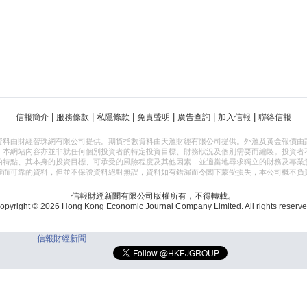
|
|
|
|
|
|
信報簡介
服務條款
私隱條款
免責聲明
廣告查詢
加入信報
聯絡信報
資料由財經智珠網有限公司提供。期貨指數資料由天滙財經有限公司提供。外滙及黃金報價由
，本網站內容亦並非就任何個別投資者的特定投資目標、財務狀況及個別需要而編製。投資者
的特點、其本身的投資目標、可承受的風險程度及其他因素，並適當地尋求獨立的財務及專業
確而可靠的資料，但並不保證資料絕對無誤，資料如有錯漏而令閣下蒙受損失，本公司概不負
信報財經新聞有限公司版權所有，不得轉載。
opyright © 2026 Hong Kong Economic Journal Company Limited. All rights reserve
信報財經新聞