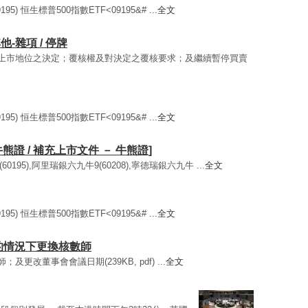
5) 恒生標普500指數ETF<09195&# ...
全文
他-雜項 / 停牌
關取消上市地位之決定；覆核權及對決定之覆核要求；及繼續暫停買賣
5) 恒生標普500指數ETF<09195&# ...
全文
熊證 / 補充上市文件 － 牛熊證]
0195),阿里瑞銀六九牛9(60208),寧德瑞銀六九牛 ...
全文
5) 恒生標普500指數ETF<09195&# ...
全文
准的情況下更換核數師
及更改董事會會議日期(239KB, pdf) ...
全文