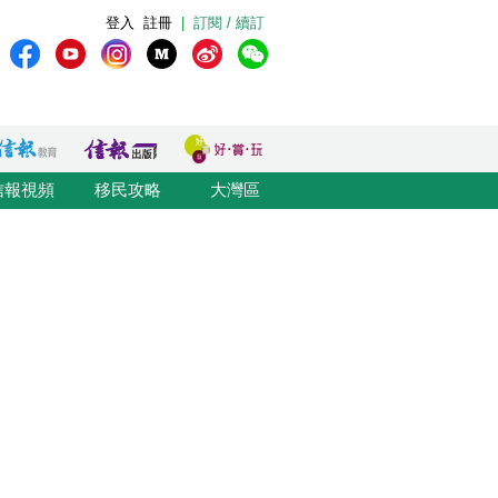
登入
註冊
|
訂閱 / 續訂
信報視頻
移民攻略
大灣區