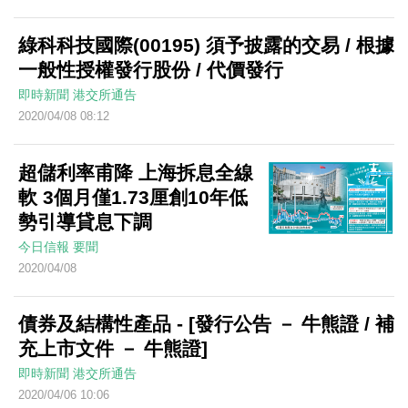
綠科科技國際(00195) 須予披露的交易 / 根據
一般性授權發行股份 / 代價發行
即時新聞
港交所通告
2020/04/08 08:12
超儲利率甫降 上海拆息全線
軟 3個月僅1.73厘創10年低
勢引導貸息下調
今日信報
要聞
2020/04/08
債券及結構性產品 - [發行公告 － 牛熊證 / 補
充上市文件 － 牛熊證]
即時新聞
港交所通告
2020/04/06 10:06