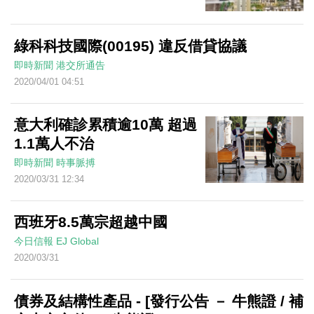
綠科科技國際(00195) 違反借貸協議
即時新聞
港交所通告
2020/04/01 04:51
意大利確診累積逾10萬 超過
1.1萬人不治
即時新聞
時事脈搏
2020/03/31 12:34
西班牙8.5萬宗超越中國
今日信報
EJ Global
2020/03/31
債券及結構性產品 - [發行公告 － 牛熊證 / 補