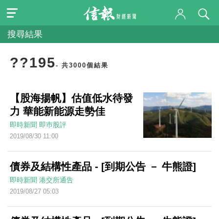
搜尋結果
??195
- 共3000個結果
【股海揚帆】估值低水待發
力 華能新能源走勢佳
即時新聞
即巿股評
2019/08/30 11:00
債券及結構性產品 - [到期公告 － 牛熊證]
即時新聞
港交所通告
2019/08/27 05:03