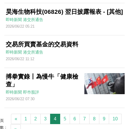
昊海生物科技(06826) 翌日披露報表 - [其他]
即時新聞
港交所通告
2026/06/22 05:21
交易所買賣基金的交易資料
即時新聞
港交所通告
2026/06/22 11:12
搏拳實錄丨為慢牛「健康檢
查」
即時新聞
即巿股評
2026/06/22 07:30
«
1
2
3
4
5
6
7
8
9
10
頁
數：