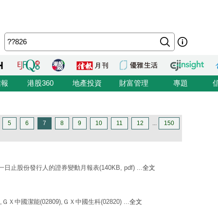
信報
港股360
地產投資
財富管理
專題
5
6
7
8
9
10
11
12
...
150
止股份發行人的證券變動月報表(140KB, pdf) ...
全文
ＧＸ中國潔能(02809),ＧＸ中國生科(02820) ...
全文