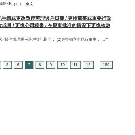
B, pdf) ...
全文
登記手續或更改暫停辦理過戶日期 / 更換董事或重要行政
成員 / 更換公司秘書 / 在股東批准的情況下更換核數
日期及 暫停辦理股份過戶登記期間； (2)更換獨立非執行董事； ...
全
5
6
7
8
9
10
11
12
...
150