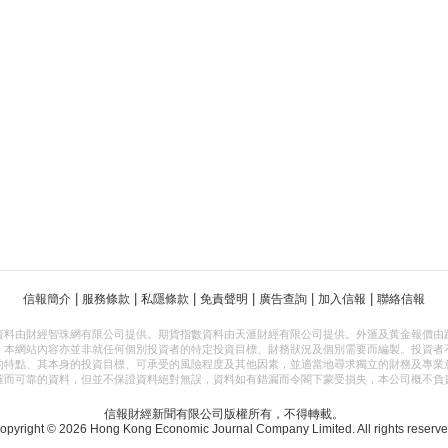
|
|
|
|
|
|
信報簡介
服務條款
私隱條款
免責聲明
廣告查詢
加入信報
聯絡信報
資料由財經智珠網有限公司提供。期貨指數資料由天滙財經有限公司提供。外滙及黃金報價由
，本網站內容亦並非就任何個別投資者的特定投資目標、財務狀況及個別需要而編製。投資者
的特點、其本身的投資目標、可承受的風險程度及其他因素，並適當地尋求獨立的財務及專業
確而可靠的資料，但並不保證資料絕對無誤，資料如有錯漏而令閣下蒙受損失，本公司概不負
信報財經新聞有限公司版權所有，不得轉載。
opyright © 2026 Hong Kong Economic Journal Company Limited. All rights reserve