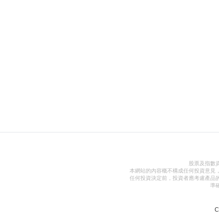
股票及指數
本網站的內容概不構成任何投資意見
任何投資決定前，投資者應考慮產品
準
C