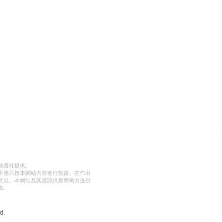
路透社提供。
不應只按本網站內容進行投資。在作出
意見。本網站及其資訊供應商竭力提供
責。
d.