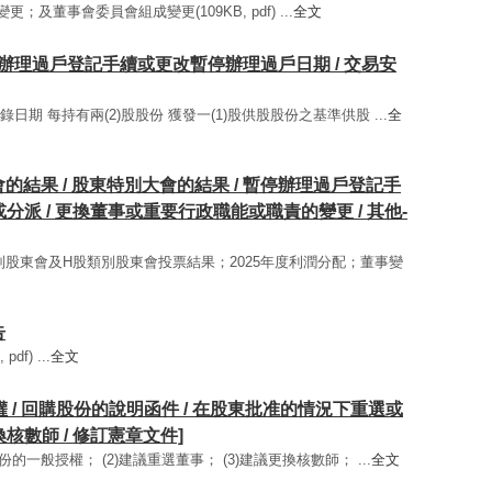
；及董事會委員會組成變更(109KB, pdf) ...
全文
 / 暫停辦理過戶登記手續或更改暫停辦理過戶日期 / 交易安
錄日期 每持有兩(2)股股份 獲發一(1)股供股股份之基準供股 ...
全
大會的結果 / 股東特別大會的結果 / 暫停辦理過戶登記手
分派 / 更換董事或重要行政職能或職責的變更 / 其他-
股類別股東會及H股類別股東會投票結果；2025年度利潤分配；董事變
告
f) ...
全文
性授權 / 回購股份的說明函件 / 在股東批准的情況下重選或
核數師 / 修訂憲章文件]
股份的一般授權； (2)建議重選董事； (3)建議更換核數師； ...
全文