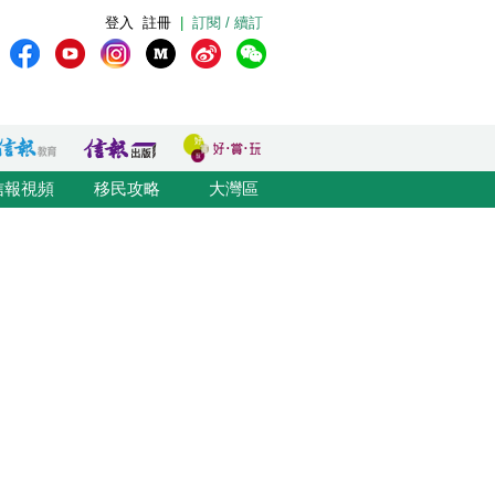
登入
註冊
|
訂閱 / 續訂
信報視頻
移民攻略
大灣區