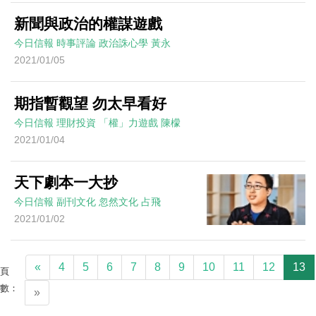
新聞與政治的權謀遊戲
今日信報
時事評論
政治誅心學
黃永
2021/01/05
期指暫觀望 勿太早看好
今日信報
理財投資
「權」力遊戲
陳檬
2021/01/04
天下劇本一大抄
今日信報
副刊文化
忽然文化
占飛
2021/01/02
«
4
5
6
7
8
9
10
11
12
13
頁
數：
»