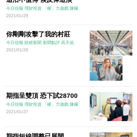
今日信報
理財投資
「權」力遊戲
陳檬
2021/01/29
你剛剛攻擊了我的村莊
今日信報
財經新聞
新聞點評
高天佑
2021/01/28
期指呈雙頂 恐下試28700
今日信報
理財投資
「權」力遊戲
陳檬
2021/01/27
期指短線調整已展開