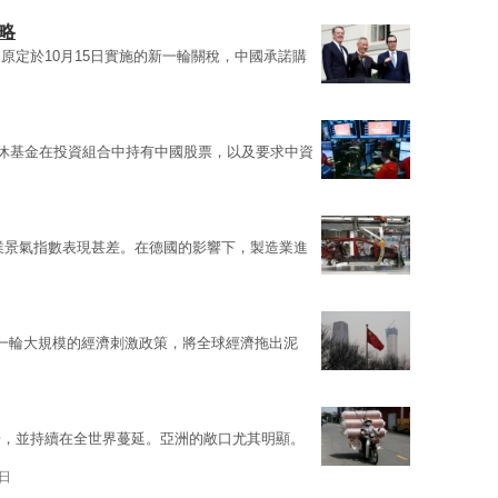
略
原定於10月15日實施的新一輪關稅，中國承諾購
退休基金在投資組合中持有中國股票，以及要求中資
商業景氣指數表現甚差。在德國的影響下，製造業進
一輪大規模的經濟刺激政策，將全球經濟拖出泥
場，並持續在全世界蔓延。亞洲的敞口尤其明顯。
0日