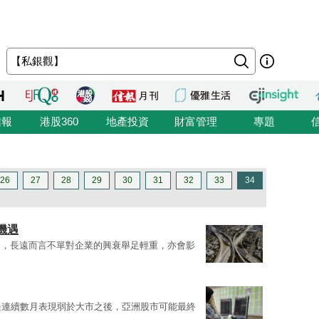
信報
港股360
地產投資
財富管理
專題
26
27
28
29
30
31
32
33
34
機遇
題，長遠而言不單對企業的興衰舉足輕重，亦會影
過連續數月表現弱於大市之後，亞洲股市可能最終