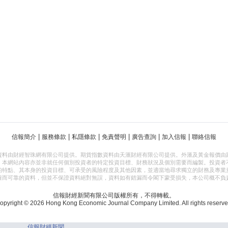
|
|
|
|
|
|
信報簡介
服務條款
私隱條款
免責聲明
廣告查詢
加入信報
聯絡信報
資料由財經智珠網有限公司提供。期貨指數資料由天滙財經有限公司提供。外滙及黃金報價由
，本網站內容亦並非就任何個別投資者的特定投資目標、財務狀況及個別需要而編製。投資者
的特點、其本身的投資目標、可承受的風險程度及其他因素，並適當地尋求獨立的財務及專業
確而可靠的資料，但並不保證資料絕對無誤，資料如有錯漏而令閣下蒙受損失，本公司概不負
信報財經新聞有限公司版權所有，不得轉載。
opyright © 2026 Hong Kong Economic Journal Company Limited. All rights reserve
信報財經新聞