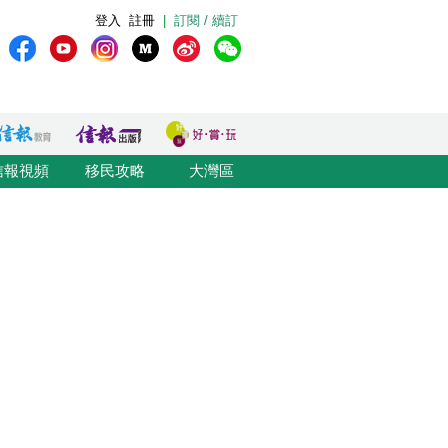
登入
註冊
|
訂閱 / 續訂
信報視頻
移民攻略
大灣區