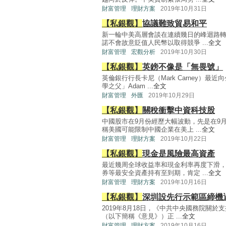
財富管理
理財方案
2019年10月31日
【私銀觀】
協議難致貿易和平
新一輪中美高層會談在連續幾日的峰迴路
諾不會故意貶值人民幣以取得競爭 ...
全文
財富管理
宏觀分析
2019年10月30日
【私銀觀】
英鎊不像是「無畏號」
英倫銀行行長卡尼（Mark Carney）
學之父」Adam ...
全文
財富管理
外匯
2019年10月29日
【私銀觀】
關稅衝擊中資科技股
中國股市在9月份經歷大幅波動，先是在9
稱美國可能限制中國企業在美上 ...
全文
財富管理
理財方案
2019年10月22日
【私銀觀】
現金是風險最高資產
最近幾周全球收益率和現金利率再度下滑
券等最安全資產持有至到期，肯定 ...
全文
財富管理
理財方案
2019年10月16日
【私銀觀】
深圳設先行示範區締機
2019年8月18日，《中共中央國務院關
（以下簡稱《意見》）正 ...
全文
財富管理
理財方案
2019年10月16日