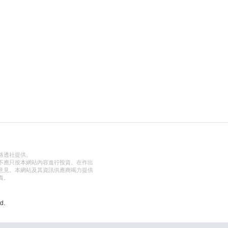
路透社提供。
不應只按本網站內容進行投資。在作出
意見。本網站及其資訊供應商竭力提供
責。
d.