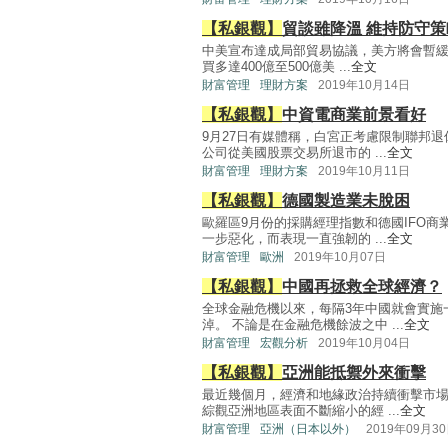
【私銀觀】
貿談雖降溫 維持防守策
中美宣布達成局部貿易協議，美方將會暫緩
買多達400億至500億美 ...
全文
財富管理
理財方案
2019年10月14日
【私銀觀】
中資電商業前景看好
9月27日有媒體稱，白宮正考慮限制聯邦
公司從美國股票交易所退市的 ...
全文
財富管理
理財方案
2019年10月11日
【私銀觀】
德國製造業未脫困
歐羅區9月份的採購經理指數和德國IFO
一步惡化，而表現一直強韌的 ...
全文
財富管理
歐洲
2019年10月07日
【私銀觀】
中國再拯救全球經濟？
全球金融危機以來，每隔3年中國就會實施
淖。 不論是在金融危機餘波之中 ...
全文
財富管理
宏觀分析
2019年10月04日
【私銀觀】
亞洲能抵禦外來衝擊
最近幾個月，經濟和地緣政治持續衝擊市
綜觀亞洲地區表面不斷縮小的經 ...
全文
財富管理
亞洲（日本以外）
2019年09月3