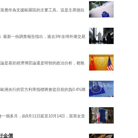
政策應作為支援歐羅區的主要工具。這是主席德拉
S）最新一份調查報告指出，過去3年全球外滙交易
無論是基於經濟博弈論還是明智的政治分析，都無
歐洲央行的官方利率指標將會從目前的負0.4%降
定休會一個多月，由9月11日延至10月14日，當英女皇
好金價