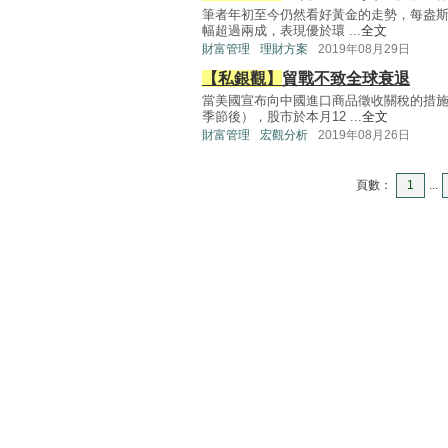
筆者年初至今仍然看好黃金的走勢，每盎斯金
幅超過兩成，表現優於環 ...
全文
財富管理
理財方案
2019年08月29日
【私銀觀】
貿戰不致全球衰退
當美國宣布向中國進口商品徵收關稅的措施將
季節後），股市於本月12 ...
全文
財富管理
宏觀分析
2019年08月26日
頁數：
1
...