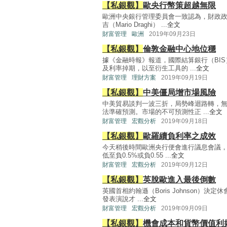
【私銀觀】
歐央行幣策超越無限
歐洲中央銀行管理委員會一致認為，財政
吉（Mario Draghi） ...
全文
財富管理
歐洲
2019年09月23日
【私銀觀】
倫敦金融中心地位穩
據《金融時報》報道，國際結算銀行（BI
及利率掉期，以至衍生工具的 ...
全文
財富管理
理財方案
2019年09月19日
【私銀觀】
中美僵局增市場風險
中美貿易談判一波三折，局勢峰迴路轉，
法準確預測。市場的不可預測性正 ...
全文
財富管理
宏觀分析
2019年09月18日
【私銀觀】
歐羅續負利率之成效
今天稍後時間歐洲央行便會進行議息會議，
低至負0.5%或負0.55 ...
全文
財富管理
宏觀分析
2019年09月12日
【私銀觀】
英脫歐進入最後倒數
英國首相約翰遜（Boris Johnson）決
發表演說才 ...
全文
財富管理
宏觀分析
2019年09月09日
【私銀觀】
機會成本和貨幣價值利