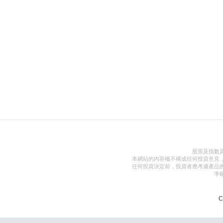
股票及指數
本網站的內容概不構成任何投資意見
任何投資決定前，投資者應考慮產品
準
C