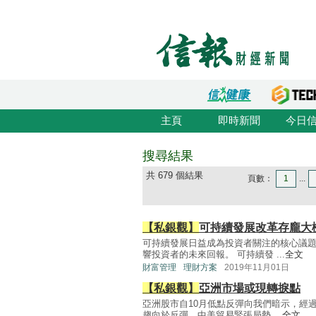
主頁
即時新聞
今日
搜尋結果
共 679 個結果
頁數：
1
...
【私銀觀】
可持續發展改革存龐大
可持續發展日益成為投資者關注的核心議
響投資者的未來回報。 可持續發 ...
全文
財富管理
理財方案
2019年11月01日
【私銀觀】
亞洲市場或現轉捩點
亞洲股市自10月低點反彈向我們暗示，經
趨向於反彈。中美貿易緊張局勢 ...
全文