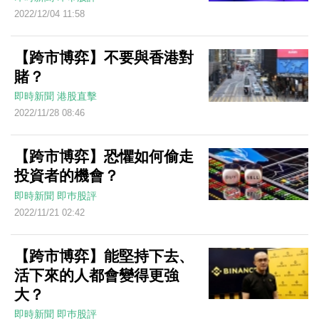
2022/12/04 11:58
【跨市博弈】不要與香港對
賭？
即時新聞
港股直擊
2022/11/28 08:46
【跨市博弈】恐懼如何偷走
投資者的機會？
即時新聞
即巿股評
2022/11/21 02:42
【跨市博弈】能堅持下去、
活下來的人都會變得更強
大？
即時新聞
即巿股評