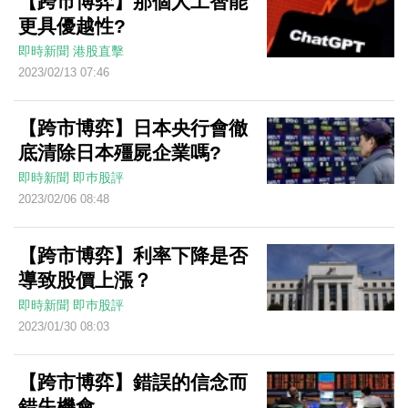
【跨市博弈】那個人工智能
更具優越性?
即時新聞
港股直擊
2023/02/13 07:46
【跨市博弈】日本央行會徹
底清除日本殭屍企業嗎?
即時新聞
即巿股評
2023/02/06 08:48
【跨市博弈】利率下降是否
導致股價上漲？
即時新聞
即巿股評
2023/01/30 08:03
【跨市博弈】錯誤的信念而
錯失機會