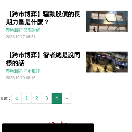
【跨市博弈】驅動股價的長
期力量是什麼？
即時新聞
國際財經
2022/10/17 08:31
【跨市博弈】智者總是說同
樣的話
即時新聞
即巿股評
2022/10/10 08:16
«
1
2
3
4
»
頁數：