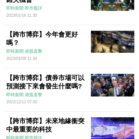
即時新聞
即巿股評
2023/01/16 11:30
【跨市博弈】今年會更好
嗎？
即時新聞
港股直擊
2023/01/09 11:34
【跨市博弈】債券市場可以
預測接下來會發生什麼嗎?
即時新聞
港股直擊
2022/12/12 07:00
【跨市博弈】未來地緣衝突
中最重要的科技
即時新聞
即巿股評