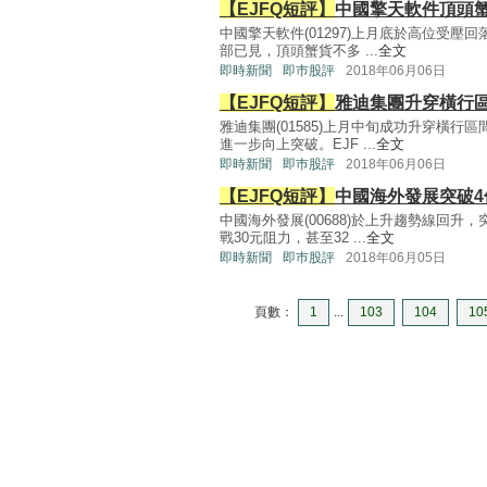
【EJFQ短評】
中國擎天軟件頂頭蟹
中國擎天軟件(01297)上月底於高位受壓
部已見，頂頭蟹貨不多 ...
全文
即時新聞
即巿股評
2018年06月06日
【EJFQ短評】
雅迪集團升穿橫行區
雅迪集團(01585)上月中旬成功升穿橫
進一步向上突破。EJF ...
全文
即時新聞
即巿股評
2018年06月06日
【EJFQ短評】
中國海外發展突破
中國海外發展(00688)於上升趨勢線回
戰30元阻力，甚至32 ...
全文
即時新聞
即巿股評
2018年06月05日
頁數：
1
...
103
104
10