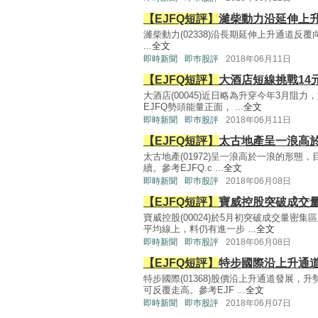
【EJFQ短評】
濰柴動力沿延伸上
濰柴動力(02338)沿長期延伸上升通道反覆
...
全文
即時新聞
即巿股評
2018年06月11日
【EJFQ短評】
大酒店短線挑戰14
大酒店(00045)近日略為升穿今年3月
EJFQ勢頭能量正面， ...
全文
即時新聞
即巿股評
2018年06月11日
【EJFQ短評】
太古地產呈一浪高於
太古地產(01972)呈一浪高於一浪的形態
續。參考EJFQ.c ...
全文
即時新聞
即巿股評
2018年06月08日
【EJFQ短評】
寶威控股突破成交量
寶威控股(00024)於5月初突破成交量
平均線上，料仍有進一步 ...
全文
即時新聞
即巿股評
2018年06月08日
【EJFQ短評】
特步國際沿上升通道
特步國際(01368)股價沿上升通道發展
可反覆走高。參考EJF ...
全文
即時新聞
即巿股評
2018年06月07日