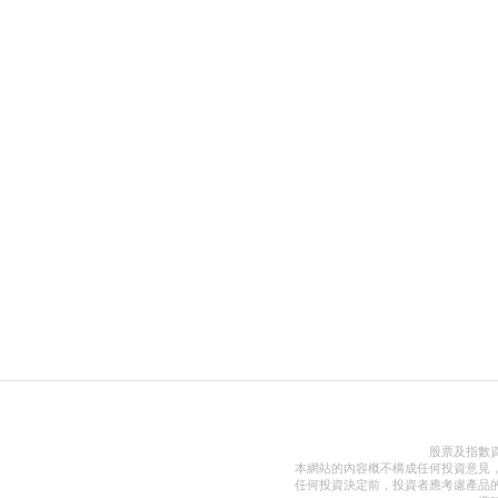
股票及指數
本網站的內容概不構成任何投資意見
任何投資決定前，投資者應考慮產品