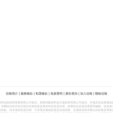
|
|
|
|
|
|
信報簡介
服務條款
私隱條款
免責聲明
廣告查詢
加入信報
聯絡信報
資料由財經智珠網有限公司提供。期貨指數資料由天滙財經有限公司提供。外滙及黃金報價由
，本網站內容亦並非就任何個別投資者的特定投資目標、財務狀況及個別需要而編製。投資者
的特點、其本身的投資目標、可承受的風險程度及其他因素，並適當地尋求獨立的財務及專業