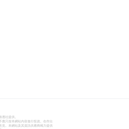
路透社提供。
不應只按本網站內容進行投資。在作出
意見。本網站及其資訊供應商竭力提供