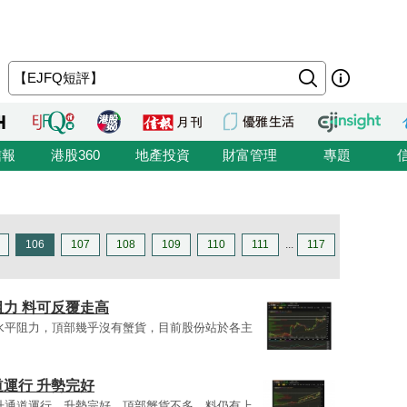
信報
港股360
地產投資
財富管理
專題
106
107
108
109
110
111
...
117
力 料可反覆走高
區及水平阻力，頂部幾乎沒有蟹貨，目前股份站於各主
運行 升勢完好
沿上升通道運行，升勢完好，頂部蟹貨不多，料仍有上