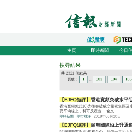
主頁
即時新聞
今日
搜尋結果
共 2321 個結果
頁數：
1
...
103
104
105
【EJFQ短評】
香港寬頻突破水平阻
香港寬頻(01310)先後突破成交量密集
要平均線上，料可反覆走 ...
全文
即時新聞
即巿股評
2018年06月20日
【EJFQ短評】
頤海國際沿上升通道
頤海國際(01579)年初至今，股價一直