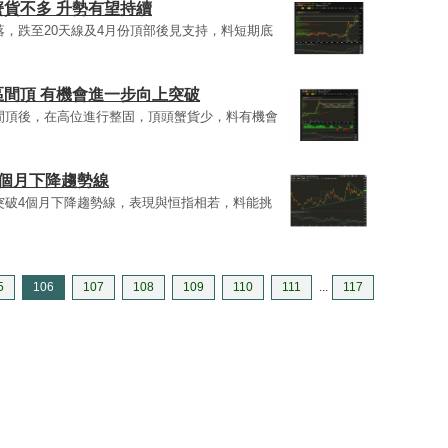
貨不多 升勢有望持續
回落，跌至20天線及4月份頂部後見支持，料短期底
間頂 有機會進一步向上突破
行區間頂後，在高位進行整固，頂頭蟹貨少，料有機會
4個月下降趨勢線
升，突破4個月下降趨勢線，表現與恒指相若，料能挑
5
106
107
108
109
110
111
...
117