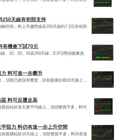
料250天線有初部支持
跑輸恒指，料上升趨勢線及250天線約7.3元有初部
料有機會下試70元
勢線、10、20、50及250天線，EJFQ勢頭能量負
力 料可進一步攀升
阻力，頂部已經沒有蟹貨，目前股價企穩10天線上，
區 料可反覆走高
，目前股份站於各主要平均線上，頂頭蟹貨不多，料可
平阻力 料仍有進一步上升空間
，目前股價站於10天線上，頂部蟹貨不多，料仍有進