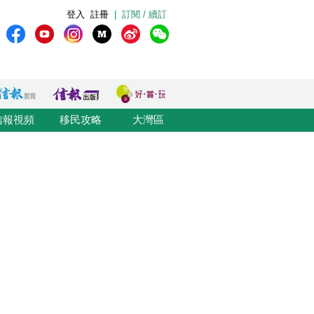
登入
註冊
|
訂閱 / 續訂
信報視頻
移民攻略
大灣區