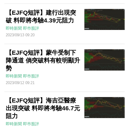
【EJFQ短評】建行出現突
破 料即將考驗4.39元阻力
即時新聞
即巿股評
2023/09/13 09:20
【EJFQ短評】蒙牛受制下
降通道 倘突破料有較明顯升
勢
即時新聞
即巿股評
2023/09/12 09:21
【EJFQ短評】海吉亞醫療
出現突破 料即將考驗46.7元
阻力
即時新聞
即巿股評