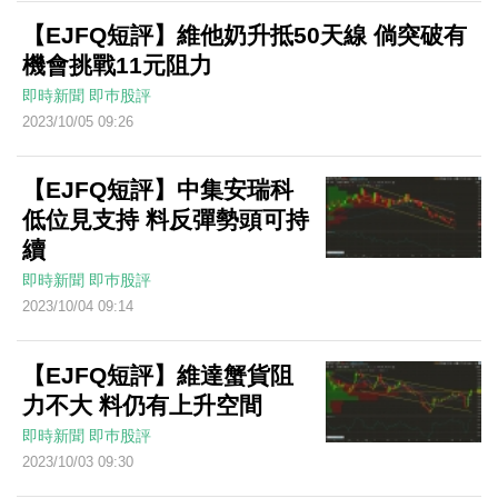
【EJFQ短評】維他奶升抵50天線 倘突破有
機會挑戰11元阻力
即時新聞
即巿股評
2023/10/05 09:26
【EJFQ短評】中集安瑞科
低位見支持 料反彈勢頭可持
續
即時新聞
即巿股評
2023/10/04 09:14
【EJFQ短評】維達蟹貨阻
力不大 料仍有上升空間
即時新聞
即巿股評
2023/10/03 09:30