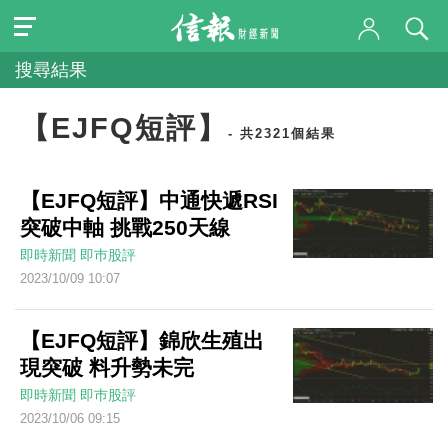
搜尋結果
【EJFQ短評】
- 共2321個結果
【EJFQ短評】中通快遞RSI
突破中軸 挑戰250天線
即時新聞
即巿股評
2023/10/09 10:07
【EJFQ短評】錦欣生殖出
現突破 料升勢未完
即時新聞
即巿股評
2023/10/06 09:15