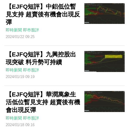
【EJFQ短評】中鋁低位暫
見支持 超賣後有機會出現反
彈
即時新聞
即巿股評
2024/01/22 09:25
【EJFQ短評】九興控股出
現突破 料升勢可持續
即時新聞
即巿股評
2024/01/19 09:19
【EJFQ短評】華潤萬象生
活低位暫見支持 超賣後有機
會出現反彈
即時新聞
即巿股評
2024/01/18 09:16