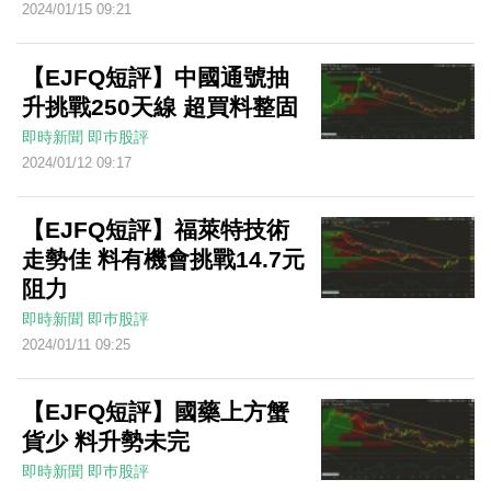
2024/01/15 09:21
【EJFQ短評】中國通號抽
升挑戰250天線 超買料整固
即時新聞
即巿股評
2024/01/12 09:17
【EJFQ短評】福萊特技術
走勢佳 料有機會挑戰14.7元
阻力
即時新聞
即巿股評
2024/01/11 09:25
【EJFQ短評】國藥上方蟹
貨少 料升勢未完
即時新聞
即巿股評