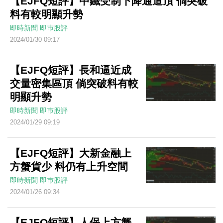
【EJFQ短評】中鐵受制下降通道頂 倘突破
料有較明顯升勢
即時新聞
即巿股評
2024/01/30 09:17
【EJFQ短評】長和逼近成
交量密集區頂 倘突破料有較
明顯升勢
即時新聞
即巿股評
2024/01/29 09:19
【EJFQ短評】大新金融上
方蟹貨少 料仍有上升空間
即時新聞
即巿股評
2024/01/26 09:34
【EJFQ短評】人保上方蟹