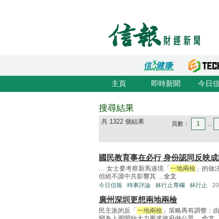
主頁
即時新聞
今日
搜尋結果
共 1322 個結果
頁數：
1
...
國民教育事在必行 身份認同反映成
... 女士要考察新馬過境「
一地兩檢
」的做
但絕不讓中共影響其 ...
全文
今日信報
時事評論
林行止專欄
林行止
2
廣州深圳更想兩地兩檢
民主派的反「
一地兩檢
」策略再有調整：
變為上周開始大力要求政府做公眾 ...
全文