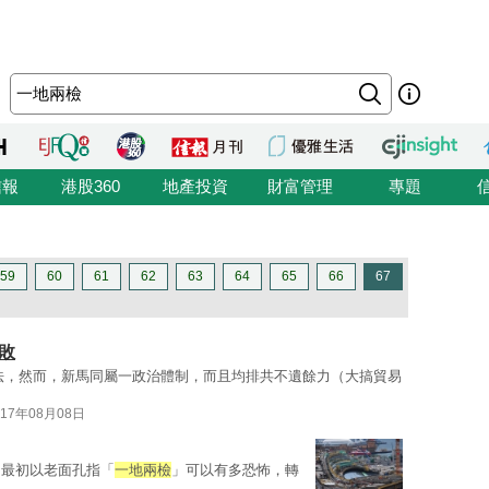
信報
港股360
地產投資
財富管理
專題
59
60
61
62
63
64
65
66
67
敗
法，然而，新馬同屬一政治體制，而且均排共不遺餘力（大搞貿易
017年08月08日
由最初以老面孔指「
一地兩檢
」可以有多恐怖，轉