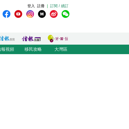
登入
註冊
|
訂閱 / 續訂
信報視頻
移民攻略
大灣區