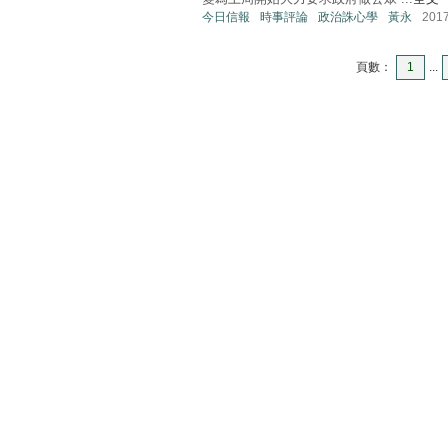
今日信報
時事評論
政治誅心學
黃永
201
頁數：
1
...