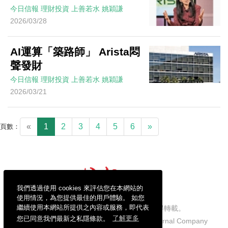
今日信報
理財投資
上善若水
姚穎謙
2026/03/28
AI運算「築路師」 Arista悶
聲發財
今日信報
理財投資
上善若水
姚穎謙
2026/03/21
«
1
2
3
4
5
6
»
頁數：
我們透過使用 cookies 來評估您在本網站的
使用情況，為您提供最佳的用戶體驗。 如您
繼續使用本網站所提供之內容或服務，即代表
信報財經新聞有限公司版權所有，不得轉載。
您已同意我們最新之私隱條款。
了解更多
Copyright © 2026 Hong Kong Economic Journal Company