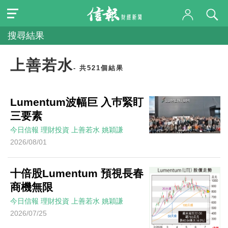
搜尋結果
上善若水
- 共521個結果
Lumentum波幅巨 入巿緊盯
三要素
今日信報
理財投資
上善若水
姚穎謙
2026/08/01
十倍股Lumentum 預視長春
商機無限
今日信報
理財投資
上善若水
姚穎謙
2026/07/25