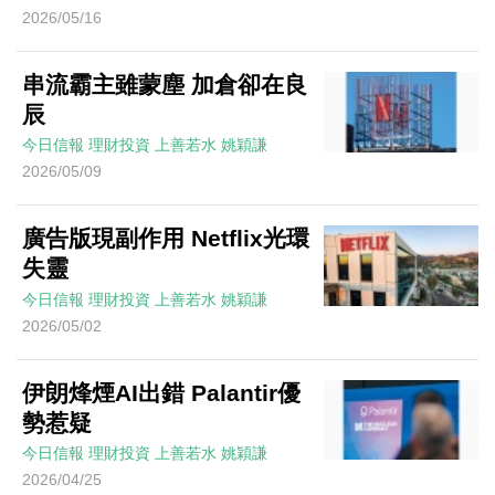
2026/05/16
串流霸主雖蒙塵 加倉卻在良
辰
今日信報
理財投資
上善若水
姚穎謙
2026/05/09
廣告版現副作用 Netflix光環
失靈
今日信報
理財投資
上善若水
姚穎謙
2026/05/02
伊朗烽煙AI出錯 Palantir優
勢惹疑
今日信報
理財投資
上善若水
姚穎謙
2026/04/25