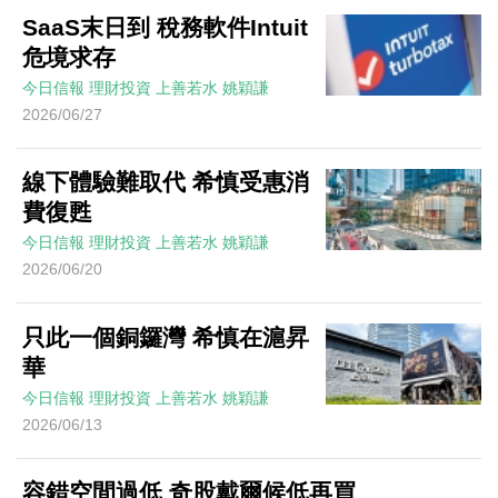
SaaS末日到 稅務軟件Intuit
危境求存
今日信報
理財投資
上善若水
姚穎謙
2026/06/27
線下體驗難取代 希慎受惠消
費復甦
今日信報
理財投資
上善若水
姚穎謙
2026/06/20
只此一個銅鑼灣 希慎在滬昇
華
今日信報
理財投資
上善若水
姚穎謙
2026/06/13
容錯空間過低 奇股戴爾候低再買