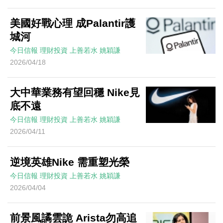
美國好戰心理 成Palantir護
城河
今日信報
理財投資
上善若水
姚穎謙
2026/04/18
大中華業務有望回穩 Nike見
底不遠
今日信報
理財投資
上善若水
姚穎謙
2026/04/11
逆境英雄Nike 需重塑光榮
今日信報
理財投資
上善若水
姚穎謙
2026/04/04
前景風譎雲詭 Arista勿高追