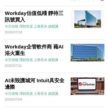
Workday估值低殘 靜待三
訊號買入
今日信報
理財投資
上善若水
姚穎謙
2026/07/18
Workday企管軟件商 藉AI
浴火重生
今日信報
理財投資
上善若水
姚穎謙
2026/07/11
AI未毀護城河 Intuit具安全
邊際
今日信報
理財投資
上善若水
姚穎謙
2026/07/04