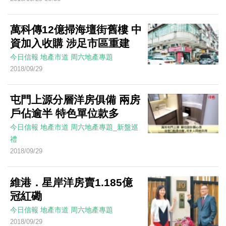
萬科傳12億掃海壇街舊樓 中
資加入收購 涉足市區重建
今日信報
地產市道
周六地產專題
2018/09/29
屯門上源分層洋房俱備 兩房
戶佔逾半 特色單位款多
今日信報
地產市道
周六地產專題_新盤巡
禮
2018/09/29
維港．星岸洋房賣1.185億
冠紅磡
今日信報
地產市道
周六地產專題
2018/09/29