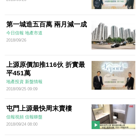
第一城造五百萬 兩月減一成
今日信報
地產市道
2018/09/26
上源原價加推116伙 折實最
平451萬
地產投資
新盤情報
2018/09/25 09:09
屯門上源最快周末賣樓
信報視頻
信報睇盤
2018/09/24 08:00