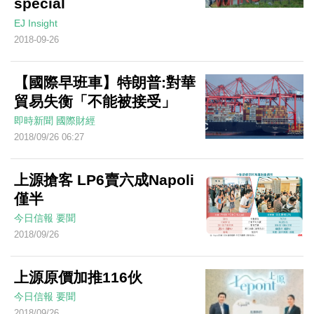
special
EJ Insight
2018-09-26
【國際早班車】特朗普:對華
貿易失衡「不能被接受」
即時新聞
國際財經
2018/09/26 06:27
上源搶客 LP6賣六成Napoli
僅半
今日信報
要聞
2018/09/26
上源原價加推116伙
今日信報
要聞
2018/09/26