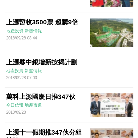
上源暫收3500票 超購9倍
地產投資
新盤情報
2018/09/28 08:44
上源夥中銀增新按揭計劃
地產投資
新盤情報
2018/09/28 07:00
萬科上源國慶日推347伙
今日信報
地產市道
2018/09/28
上源十一假期推347伙分組