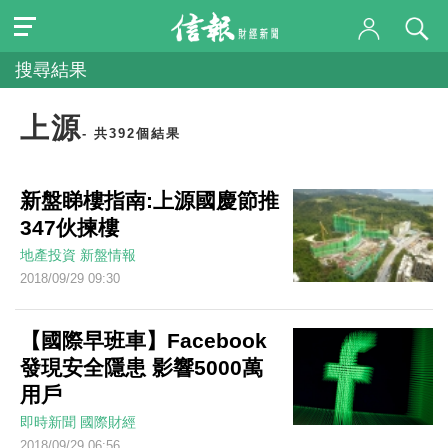
搜尋結果
上源
- 共392個結果
新盤睇樓指南:上源國慶節推
347伙揀樓
地產投資
新盤情報
2018/09/29 09:30
【國際早班車】Facebook
發現安全隱患 影響5000萬
用戶
即時新聞
國際財經
2018/09/29 06:56