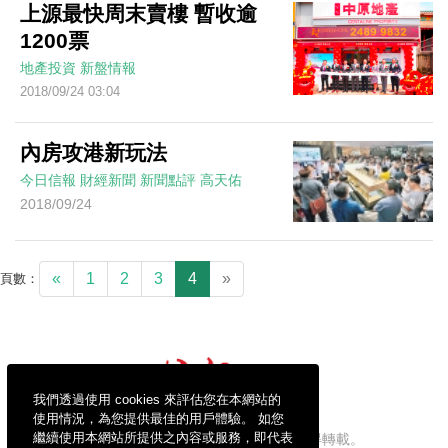
上源最快周末賣樓 暫收逾
1200票
地產投資
新盤情報
2018/09/24 03:04
內房攻港新玩法
今日信報
財經新聞
新聞點評
高天佑
2018/09/24
«
1
2
3
4
»
頁數：
我們透過使用 cookies 來評估您在本網站的
使用情況，為您提供最佳的用戶體驗。 如您
繼續使用本網站所提供之內容或服務，即代表
信報財經新聞有限公司版權所有，不得轉載。