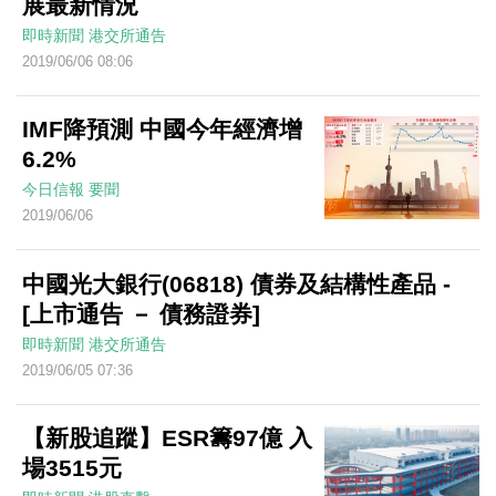
展最新情況
即時新聞
港交所通告
2019/06/06 08:06
IMF降預測 中國今年經濟增
6.2%
今日信報
要聞
2019/06/06
中國光大銀行(06818) 債券及結構性產品 -
[上市通告 － 債務證券]
即時新聞
港交所通告
2019/06/05 07:36
【新股追蹤】ESR籌97億 入
場3515元