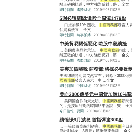
離正確的軌道，中方強烈反對，將 ...
全文
即時新聞
國際財經
2019年08月02日
5則必讀新聞:港股全周瀉1479點
... 口貨加徵10%關稅。
中國商務部
發言人
佔貿易便宜 ...
全文
即時新聞
時事脈搏
2019年08月02日
中美貿易關係惡化 歐股中段續挫
... 美國農產品的承諾。
中國商務部
指出，
離正確的軌道，中方強烈反對，將 ...
全文
即時新聞
國際財經
2019年08月02日
美突加徵關稅 商務部:將採必要反
美國總統特朗普突然宣布，對餘下3000億
國商務部
發言人表示，中 ...
全文
即時新聞
中國財經
2019年08月02日
美向3000億美元中國貨加徵10%
... 美兩國合作前景光明。
中國商務部
新聞
的，是按原計劃的時間結束會談；雙 ...
全
今日信報
要聞
2019年08月02日
續憧憬9月減息 道指彈逾300點
... 一輪經貿高級別磋商。
中國商務部
今日
原計劃結束，8月雙方將繼續密集磋 ...
全文