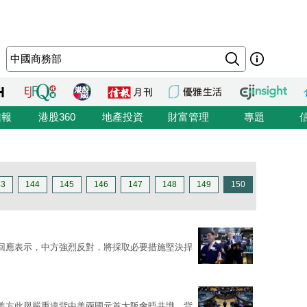
信報
港股360
地產投資
財富管理
專題
43
144
145
146
147
148
149
150
回應表示，中方強烈反對，將採取必要措施堅決捍
美方此舉嚴重違背中美兩國元首大阪會晤共識，背