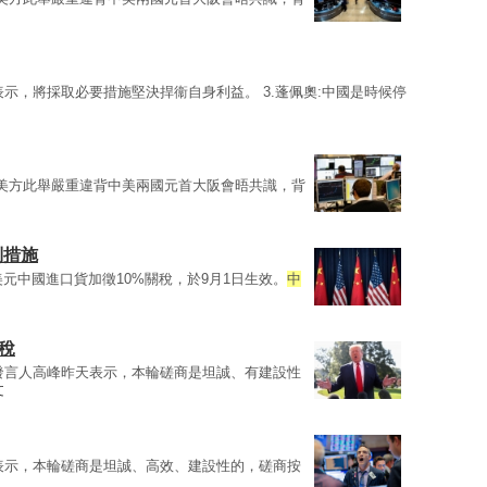
表示，將採取必要措施堅決捍衞自身利益。 3.蓬佩奧:中國是時候停
美方此舉嚴重違背中美兩國元首大阪會晤共識，背
制措施
美元中國進口貨加徵10%關稅，於9月1日生效。
中
關稅
發言人高峰昨天表示，本輪磋商是坦誠、有建設性
文
表示，本輪磋商是坦誠、高效、建設性的，磋商按