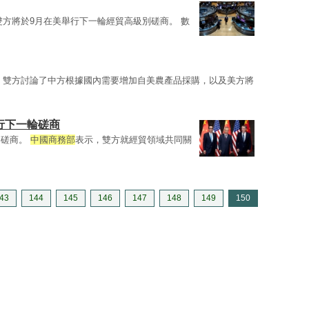
雙方將於9月在美舉行下一輪經貿高級別磋商。 數
，雙方討論了中方根據國內需要增加自美農產品採購，以及美方將
行下一輪磋商
貿磋商。
中國商務部
表示，雙方就經貿領域共同關
43
144
145
146
147
148
149
150