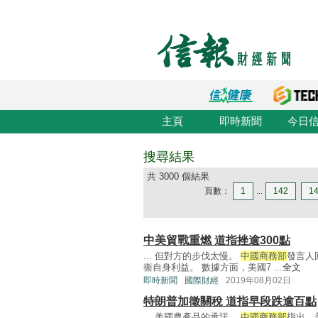
主頁
即時新聞
今日
搜尋結果
共 3000 個結果
頁數：
1
...
142
1
中美貿戰重燃 道指挫逾300點
... 但對方的步伐太慢。
中國商務部
發言人
衞自身利益。 數據方面，美國7 ...
全文
即時新聞
國際財經
2019年08月02日
特朗普加徵關稅 道指早段跌逾百點
... 美國農產品的承諾。
中國商務部
指出，