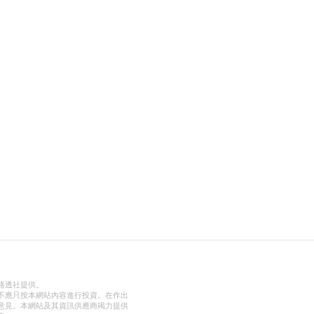
路透社提供。
不應只按本網站內容進行投資。在作出
意見。本網站及其資訊供應商竭力提供