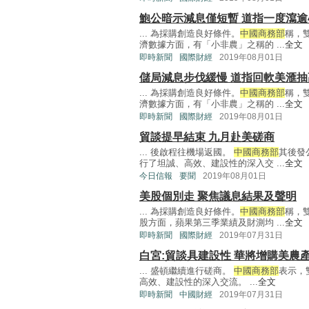
鮑公暗示減息僅短暫 道指一度瀉逾4
... 為採購創造良好條件。
中國商務部
稱，
濟數據方面，有「小非農」之稱的 ...
全文
即時新聞
國際財經
2019年08月01日
儲局減息步伐緩慢 道指回軟美滙抽
... 為採購創造良好條件。
中國商務部
稱，
濟數據方面，有「小非農」之稱的 ...
全文
即時新聞
國際財經
2019年08月01日
貿談提早結束 九月赴美磋商
... 後啟程往機場返國。
中國商務部
其後發
行了坦誠、高效、建設性的深入交 ...
全文
今日信報
要聞
2019年08月01日
美股個別走 聚焦議息結果及聲明
... 為採購創造良好條件。
中國商務部
稱，
股方面，蘋果第三季業績及財測均 ...
全文
即時新聞
國際財經
2019年07月31日
白宮:貿談具建設性 華將增購美農
... 盛頓繼續進行磋商。
中國商務部
表示，
高效、建設性的深入交流。 ...
全文
即時新聞
中國財經
2019年07月31日