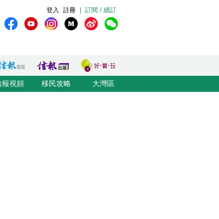
登入
註冊
|
訂閱 / 續訂
信報視頻
移民攻略
大灣區