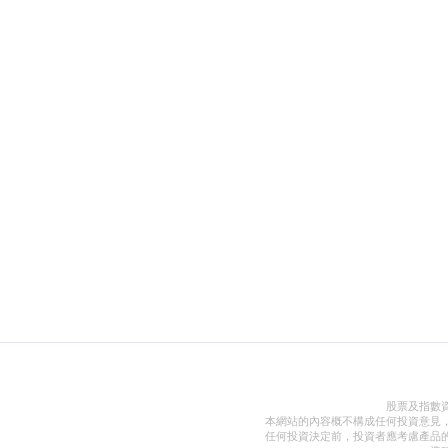
股票及指數
本網站的內容概不構成任何投資意見
任何投資決定前，投資者應考慮產品