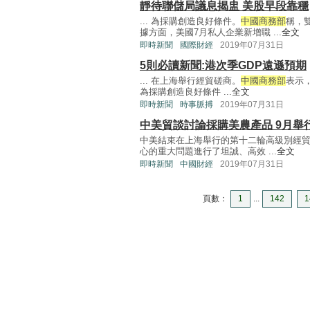
靜待聯儲局議息揭盅 美股早段靠穩
... 為採購創造良好條件。
中國商務部
稱，
據方面，美國7月私人企業新增職 ...
全文
即時新聞
國際財經
2019年07月31日
5則必讀新聞:港次季GDP遠遜預期
... 在上海舉行經貿磋商。
中國商務部
表示
為採購創造良好條件 ...
全文
即時新聞
時事脈搏
2019年07月31日
中美貿談討論採購美農產品 9月舉
中美結束在上海舉行的第十二輪高級別經
心的重大問題進行了坦誠、高效 ...
全文
即時新聞
中國財經
2019年07月31日
頁數：
1
...
142
1