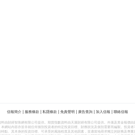
|
|
|
|
|
|
信報簡介
服務條款
私隱條款
免責聲明
廣告查詢
加入信報
聯絡信報
資料由財經智珠網有限公司提供。期貨指數資料由天滙財經有限公司提供。外滙及黃金報價由
，本網站內容亦並非就任何個別投資者的特定投資目標、財務狀況及個別需要而編製。投資者
的特點、其本身的投資目標、可承受的風險程度及其他因素，並適當地尋求獨立的財務及專業