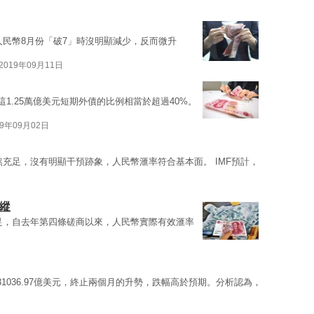
人民幣8月份「破7」時沒明顯減少，反而微升
2019年09月11日
這1.25萬億美元短期外債的比例相當於超過40%。
19年09月02日
然充足，沒有明顯干預跡象，人民幣滙率符合基本面。 IMF預計，
縱
足，自去年第四條磋商以來，人民幣實際有效滙率
至31036.97億美元，終止兩個月的升勢，跌幅高於預期。分析認為，