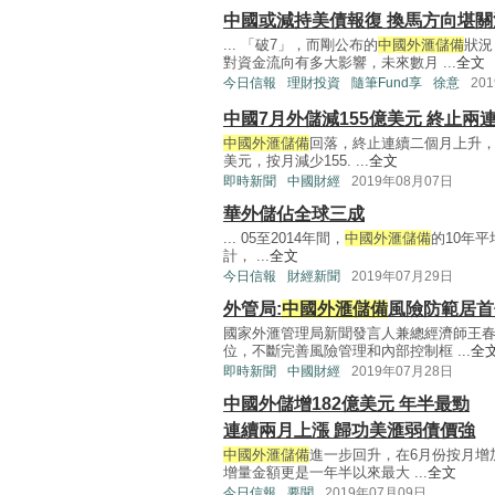
中國或減持美債報復 換馬方向堪關
... 「破7」，而剛公布的
中國外滙儲備
狀況
對資金流向有多大影響，未來數月 ...
全文
今日信報
理財投資
隨筆Fund享
徐意
20
中國7月外儲減155億美元 終止兩
中國外滙儲備
回落，終止連續二個月上升，
美元，按月減少155. ...
全文
即時新聞
中國財經
2019年08月07日
華外儲佔全球三成
... 05至2014年間，
中國外滙儲備
的10年平
計， ...
全文
今日信報
財經新聞
2019年07月29日
外管局:
中國外滙儲備
風險防範居首
國家外滙管理局新聞發言人兼總經濟師王
位，不斷完善風險管理和內部控制框 ...
全
即時新聞
中國財經
2019年07月28日
中國外儲增182億美元 年半最勁
連續兩月上漲 歸功美滙弱債價強
中國外滙儲備
進一步回升，在6月份按月增
增量金額更是一年半以來最大 ...
全文
今日信報
要聞
2019年07月09日