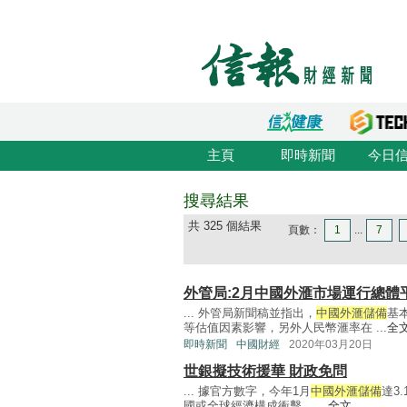
主頁
即時新聞
今日
搜尋結果
共 325 個結果
頁數：
1
...
7
外管局:2月中國外滙市場運行總體
... 外管局新聞稿並指出，
中國外滙儲備
基
等估值因素影響，另外人民幣滙率在 ...
全
即時新聞
中國財經
2020年03月20日
世銀擬技術援華 財政免問
... 據官方數字，今年1月
中國外滙儲備
達3
國或全球經濟構成衝擊， ...
全文