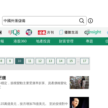
信報
港股360
地產投資
財富管理
專題
8
9
10
11
12
13
14
15
...
17
平穩
本穩定，規模變動主要受滙率折算、資產價格變化
文
.115萬億美元，按月增加76億美元。 至於疫情對中