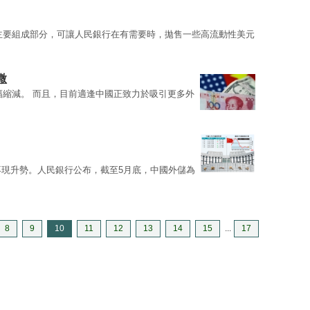
主要組成部分，可讓人民銀行在有需要時，拋售一些高流動性美元
微
幅縮減。 而且，目前適逢中國正致力於吸引更多外
再現升勢。人民銀行公布，截至5月底，中國外儲為
8
9
10
11
12
13
14
15
...
17