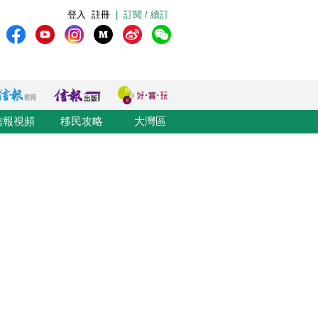
登入
註冊
|
訂閱 / 續訂
信報視頻
移民攻略
大灣區