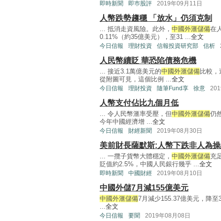
即時新聞
即巿股評
2019年09月11日
人幣跌勢趨穩 「放水」仍須克制
... 抵消走資風險。此外，
中國外滙儲備
在
0.11%（約35億美元），至31 ...
全文
今日信報
理財投資
信報投資研究部
信析
人民幣續貶 華恐陷債務危機
... 接近3.1萬億美元的
中國外滙儲備
比較，
從附圖可見，這個比例 ...
全文
今日信報
理財投資
隨筆Fund享
徐意
20
人幣支付佔比九個月低
... 令人民幣滙率受壓，但
中國外滙儲備
仍
今年中國經濟增 ...
全文
今日信報
財經新聞
2019年08月30日
美前財長薩默斯:人幣下跌非人為操
... 一攬子貨幣大體穩定，
中國外滙儲備
充
貶值約2.5%，中國人民銀行幾乎 ...
全文
即時新聞
中國財經
2019年08月10日
中國外儲7月減155億美元
中國外滙儲備
7月減少155.37億美元，降
...
全文
今日信報
要聞
2019年08月08日