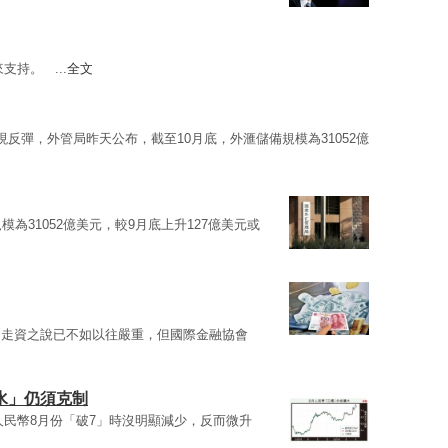
支持。 ...
全文
反彈，外管局昨天公布，截至10月底，外滙儲備規模為31052億
模為31052億美元，較9月底上升127億美元或
，走資之說已不如以往嚴重，但國際金融協會
放水」仍須克制
人民幣8月份「破7」時沒明顯減少，反而微升