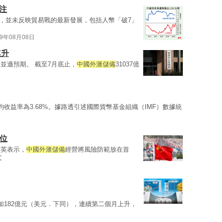
注
，並未反映貿易戰的最新發展，包括人幣「破7」
19年08月08日
連升
並遜預期。 截至7月底止，
中國外滙儲備
31037億
均收益率為3.68%。據路透引述國際貨幣基金組織（IMF）數據統
位
春英表示，
中國外滙儲備
經營將風險防範放在首
文
加182億元（美元．下同），連續第二個月上升，