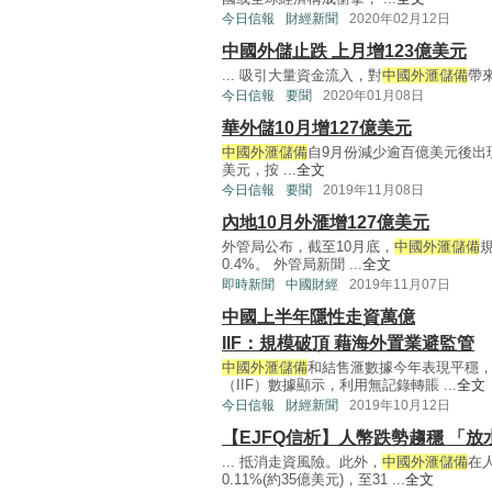
今日信報
財經新聞
2020年02月12日
中國外儲止跌 上月增123億美元
... 吸引大量資金流入，對
中國外滙儲備
帶來
今日信報
要聞
2020年01月08日
華外儲10月增127億美元
中國外滙儲備
自9月份減少逾百億美元後出現
美元，按 ...
全文
今日信報
要聞
2019年11月08日
內地10月外滙增127億美元
外管局公布，截至10月底，
中國外滙儲備
規
0.4%。 外管局新聞 ...
全文
即時新聞
中國財經
2019年11月07日
中國上半年隱性走資萬億
IIF：規模破頂 藉海外置業避監管
中國外滙儲備
和結售滙數據今年表現平穩
（IIF）數據顯示，利用無記錄轉賬 ...
全文
今日信報
財經新聞
2019年10月12日
【EJFQ信析】人幣跌勢趨穩 「
... 抵消走資風險。此外，
中國外滙儲備
在
0.11%(約35億美元)，至31 ...
全文