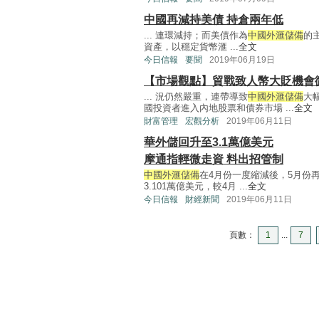
中國再減持美債 持倉兩年低
... 連環減持；而美債作為
中國外滙儲備
的
資產，以穩定貨幣滙 ...
全文
今日信報
要聞
2019年06月19日
【市場觀點】貿戰致人幣大貶機會
... 況仍然嚴重，連帶導致
中國外滙儲備
大
國投資者進入內地股票和債券市場 ...
全文
財富管理
宏觀分析
2019年06月11日
華外儲回升至3.1萬億美元
摩通指輕微走資 料出招管制
中國外滙儲備
在4月份一度縮減後，5月份
3.101萬億美元，較4月 ...
全文
今日信報
財經新聞
2019年06月11日
頁數：
1
...
7