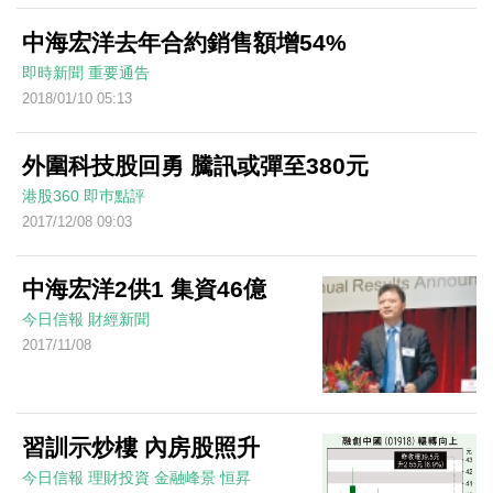
中海宏洋去年合約銷售額增54%
即時新聞
重要通告
2018/01/10 05:13
外圍科技股回勇 騰訊或彈至380元
港股360
即巿點評
2017/12/08 09:03
中海宏洋2供1 集資46億
今日信報
財經新聞
2017/11/08
習訓示炒樓 內房股照升
今日信報
理財投資
金融峰景
恒昇