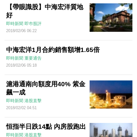
【帶眼識股】中海宏洋質地
好
即時新聞
即巿股評
2018/02/06 06:22
中海宏洋1月合約銷售額增1.65倍
即時新聞
重要通告
2018/02/06 05:18
滬港通南向額度用40% 紫金
飆一成
即時新聞
港股直擊
2018/02/02 04:51
恒指半日跌14點 內房股跑出
即時新聞
港股直擊