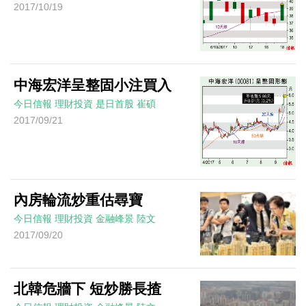
2017/10/19
中海宏洋呈整固小注買入
今日信報
理財投資
是日首股
崔碩
2017/09/21
內房輪流炒重估尋寶
今日信報
理財投資
金融峰景
陸文
2017/09/20
北韓危牆下 短炒勝長揸