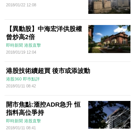
2018/01/22 12:08
【異動股】中海宏洋供股權
曾炒高2倍
即時新聞
港股直擊
2018/01/19 12:04
港股技術續超買 後市或添波動
港股360
即巿點評
2018/01/11 08:42
開市焦點:滙控ADR急升 恒
指料高位爭持
即時新聞
港股直擊
2018/01/11 08:41