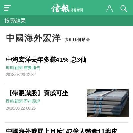
搜尋結果
中國海外宏洋
- 共641個結果
中海宏洋去年多賺41% 息3仙
即時新聞
重要通告
2018/03/26 12:32
【帶眼識股】寶威可坐
即時新聞
即巿股評
2018/03/22 06:23
中國海外發展上月斥147億人幣奪11地皮