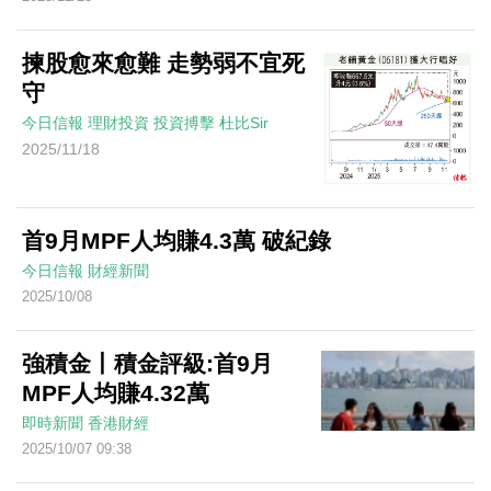
揀股愈來愈難 走勢弱不宜死
守
今日信報
理財投資
投資搏擊
杜比Sir
2025/11/18
首9月MPF人均賺4.3萬 破紀錄
今日信報
財經新聞
2025/10/08
強積金丨積金評級:首9月
MPF人均賺4.32萬
即時新聞
香港財經
2025/10/07 09:38