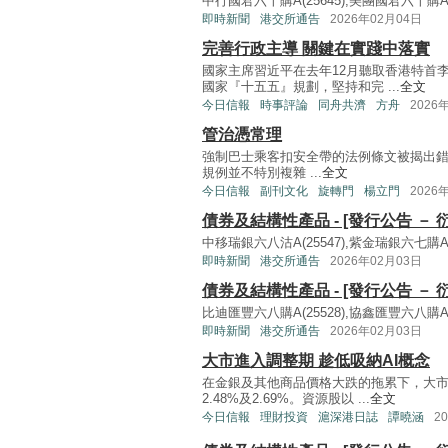
中行國君六十購A(25645),美團國君六十購A(2
即時新聞
港交所通告
2026年02月04日
完善行政主導 關鍵在實踐中落實
國家主席習近平在去年12月聽取香港特首
國家『十五五』規劃，堅持和完 ...
全文
今日信報
時事評論
同舟共濟
方舟
2026
管治憑常理
強制巴士乘客扣安全帶的法例條文被揭出
規例並不特別複雜 ...
全文
今日信報
副刊文化
旋轉門
楊立門
2026
債券及結構性產品 - [發行公告 － 
中移瑞銀六八沽A(25547),紫金瑞銀六七購A(2
即時新聞
港交所通告
2026年02月03日
債券及結構性產品 - [發行公告 － 
比迪匯豐六八購A(25528),協鑫匯豐六八購A(2
即時新聞
港交所通告
2026年02月03日
大市進入調整期 趁低吸納AI概念
在金銀及其他商品價格大跌的拖累下，大
2.48%及2.69%。資源股以 ...
全文
今日信報
理財投資
滬深港日誌
譚曉涵
2