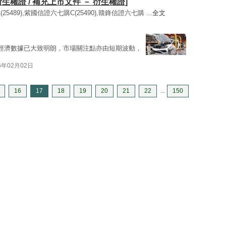
衍生權證 / 補充上市文件 － 衍生權證]
5489),紫國信證六七購C(25490),贛鋒信證六七購 ...
全文
經濟數據已大致明朗，市場關注點亦由短期波動，
6年02月02日
16
17
18
19
20
21
22
...
150