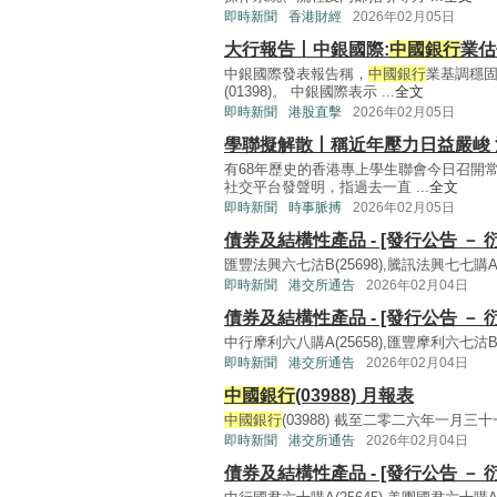
即時新聞
香港財經
2026年02月05日
大行報告丨中銀國際:
中國銀行
業估
中銀國際發表報告稱，
中國銀行
業基調穩
(01398)。 中銀國際表示 ...
全文
即時新聞
港股直擊
2026年02月05日
學聯擬解散丨稱近年壓力日益嚴峻
有68年歷史的香港專上學生聯會今日召開
社交平台發聲明，指過去一直 ...
全文
即時新聞
時事脈搏
2026年02月05日
債券及結構性產品 - [發行公告 － 
匯豐法興六七沽B(25698),騰訊法興七七購A(2
即時新聞
港交所通告
2026年02月04日
債券及結構性產品 - [發行公告 － 
中行摩利六八購A(25658),匯豐摩利六七沽B(2
即時新聞
港交所通告
2026年02月04日
中國銀行
(03988) 月報表
中國銀行
(03988) 截至二零二六年一月三十一
即時新聞
港交所通告
2026年02月04日
債券及結構性產品 - [發行公告 － 