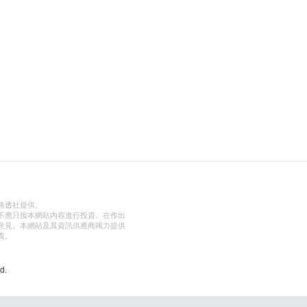
路透社提供。
不應只按本網站內容進行投資。在作出
意見。本網站及其資訊供應商竭力提供
責。
d.