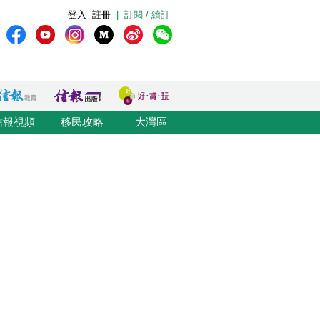
登入
註冊
|
訂閱 / 續訂
信報視頻
移民攻略
大灣區