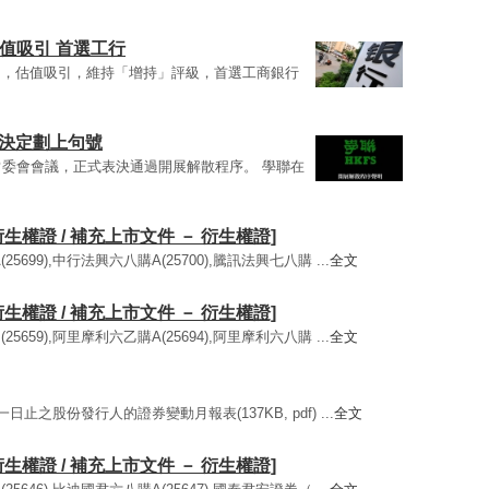
值吸引 首選工行
固，估值吸引，維持「增持」評級，首選工商銀行
 決定劃上句號
常委會會議，正式表決通過開展解散程序。 學聯在
衍生權證 / 補充上市文件 － 衍生權證]
5699),中行法興六八購A(25700),騰訊法興七八購 ...
全文
衍生權證 / 補充上市文件 － 衍生權證]
5659),阿里摩利六乙購A(25694),阿里摩利六八購 ...
全文
日止之股份發行人的證券變動月報表(137KB, pdf) ...
全文
衍生權證 / 補充上市文件 － 衍生權證]