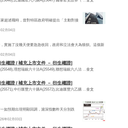
5646),比迪國君六八購A(25647) 國泰君安證券（ ...
全文
李家超述職時，曾對特區政府明確提出「主動對接
年02月04日
錯，實施了沒幾天便要急急收回，政府和立法會大為狼狽。這個新
年02月04日
衍生權證 / 補充上市文件 － 衍生權證]
5548),理想瑞銀六十沽A(25549),聯想瑞銀六八沽 ...
全文
衍生權證 / 補充上市文件 － 衍生權證]
5571),中行匯豐六十購A(25572),比迪匯豐六乙購 ...
全文
市一如預期出現明顯回調，滬深指數昨天分別跌
026年02月03日