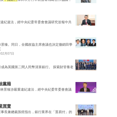
重違紀違法，經中央紀委常委會會議研究並報中共
林景臻。同日，全國政協主席會議也決定撤銷田學
文
年02月07日
行成為英國第二間人民幣清算銀行。 探索財管養老
除黨籍
長林景臻涉嚴重違紀違法，經中央紀委常委會會議
業買賣
副董事長兼總裁孫煜指出，銀行業界在「置易付」的