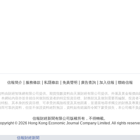
|
|
|
|
|
|
信報簡介
服務條款
私隱條款
免責聲明
廣告查詢
加入信報
聯絡信報
資料由財經智珠網有限公司提供。期貨指數資料由天滙財經有限公司提供。外滙及黃金報價由
，本網站內容亦並非就任何個別投資者的特定投資目標、財務狀況及個別需要而編製。投資者
的特點、其本身的投資目標、可承受的風險程度及其他因素，並適當地尋求獨立的財務及專業
確而可靠的資料，但並不保證資料絕對無誤，資料如有錯漏而令閣下蒙受損失，本公司概不負
信報財經新聞有限公司版權所有，不得轉載。
opyright © 2026 Hong Kong Economic Journal Company Limited. All rights reserve
信報財經新聞