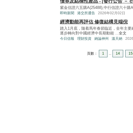
債券及結構性產品 - [發行公告 － 
紫金信證六五購A(25488),中行信證六十購A(2
即時新聞
港交所通告
2026年02月02日
經濟動能再評估 修復結構見端倪
踏入1月底，隨着馬年春節臨近，全年主要
逐步轉向對中國經濟中長期動能 ...
全文
今日信報
理財投資
納論神州
溫天納
202
頁數：
1
...
14
15