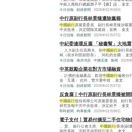
中銀人壽執行總裁鄧子平【圖】說 ...
全文
今日信報
財經新聞
2026年02月09日
中行原副行長林景臻遭除黨籍
中國銀行
原黨委委員、副行長林景臻涉嚴
中央批准，決定開除其黨籍，並將 ...
全文
今日信報
財經新聞
2026年02月07日
中紀委連環反腐 「秘書幫」大地震
... 人大副主任高興夫、前
中國銀行
副行長
斌（前水利部副部長）、何松的全國 ...
全
今日信報
兩岸消息
中國見微
魯栩
2026
中英鼓勵企業在對方市場融資
... 計價的金融產品，歡迎
中國銀行
倫敦分
金「互通」 此外，雙方重申致 ...
全文
今日信報
財經新聞
2026年02月07日
反貪腐丨中行原副行長林景臻被開
中國銀行
股份有限公司原黨委委員、副行
研究並報中共中央批准，決定給予 ...
全文
即時新聞
時事脈搏
2026年02月06日
電子支付丨置易付擴至二手住宅物
... 賣。 銀行公會主席、
中國銀行
(香港)
操作系統、流程及內部指引等方 ...
全文