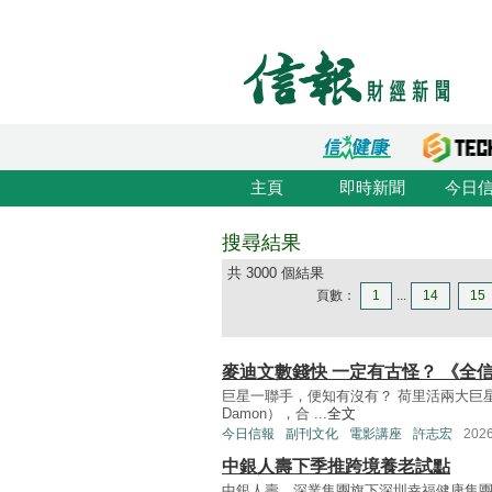
主頁
即時新聞
今日
搜尋結果
共 3000 個結果
頁數：
1
...
14
15
麥迪文數錢快 一定有古怪？ 《全
巨星一聯手，便知有沒有？ 荷里活兩大巨星賓艾佛
Damon），合 ...
全文
今日信報
副刊文化
電影講座
許志宏
202
中銀人壽下季推跨境養老試點
中銀人壽、深業集團旗下深圳幸福健康集