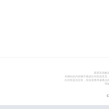
股票及指數
本網站的內容概不構成任何投資意見
任何投資決定前，投資者應考慮產品
準
C