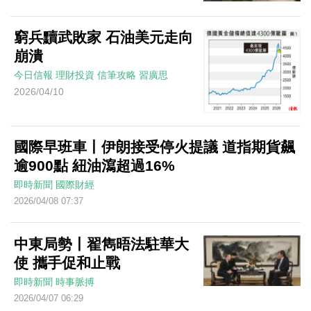
窮兵黷武敗家 石油美元走向
崩潰
今日信報
理財投資
信筆攻略
習廣思
2026/04/10
國際早班車丨伊朗接受停火提議 道指期貨飆
逾900點 紐油瀉超過16%
即時新聞
國際財經
2026/04/08 07:37
中東局勢丨翟雋晤法駐華大
使 攜手促和止戰
即時新聞
時事脈搏
2026/04/07 06:29