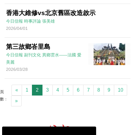
香港大維修vs北京舊區改造啟示
今日信報
時事評論
張美雄
2026/04/01
第三故鄉峇里島
今日信報
副刊文化
異鄉雲水——法國
愛
美麗
2026/03/28
«
1
2
3
4
5
6
7
8
9
10
頁
數：
»