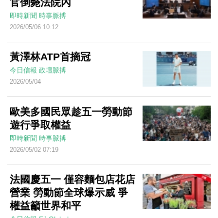
官倒斃法院內
即時新聞
時事脈搏
2026/05/06 10:12
黃澤林ATP首摘冠
今日信報
政壇脈搏
2026/05/04
歐美多國民眾趁五一勞動節
遊行爭取權益
即時新聞
時事脈搏
2026/05/02 07:19
法國慶五一 僅容麵包店花店
營業 勞動節全球爆示威 爭
權益籲世界和平