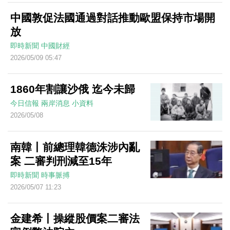
中國敦促法國通過對話推動歐盟保持市場開
放
即時新聞
中國財經
2026/05/09 05:47
1860年割讓沙俄 迄今未歸
今日信報
兩岸消息
小資料
2026/05/08
南韓丨前總理韓德洙涉內亂
案 二審判刑減至15年
即時新聞
時事脈搏
2026/05/07 11:23
金建希丨操縱股價案二審法