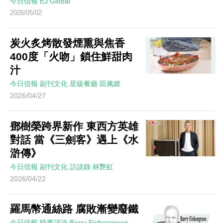
今日信報
EJ Global
2026/05/02
炭火炙烤散發煙熏與焦香
400度「火吻」鎖住鮮甜肉
汁
今日信報
副刊文化
星級餐廳
區佩嫦
2026/04/27
鄧樹榮跨界新作 東西方英雄
對話 當《三劍客》遇上《水
滸傳》
今日信報
副刊文化
訪談錄
林艷虹
2026/04/22
羅馬幣通絲路 腐敗漸變廢鐵
今日信報
時事評論
Barry Eichengreen