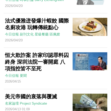
2026/04/20
法式優雅迸發爆汁蝦餃 國際
名廚攻港 玩轉傳統點心
今日信報
副刊文化
星級餐廳
區佩嫦
2026/04/20
恒大欺詐案 許家印認罪料囚
終身 深圳法院一審開庭 八
項指控皆不至死
今日信報
要聞
2026/04/15
美元帝國的衰落與覆滅
名家論壇
Project Syndicate
2026/04/13 01:09