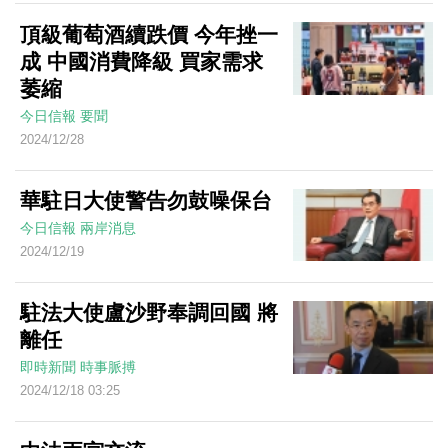
頂級葡萄酒續跌價 今年挫一
成 中國消費降級 買家需求
萎縮
今日信報
要聞
2024/12/28
華駐日大使警告勿鼓噪保台
今日信報
兩岸消息
2024/12/19
駐法大使盧沙野奉調回國 將
離任
即時新聞
時事脈搏
2024/12/18 03:25