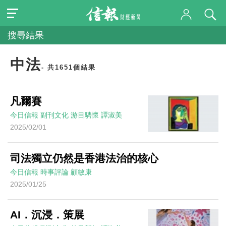
搜尋結果
中法
- 共1651個結果
凡爾賽
今日信報
副刊文化
游目騁懷
譚淑美
2025/02/01
司法獨立仍然是香港法治的核心
今日信報
時事評論
顧敏康
2025/01/25
AI．沉浸．策展