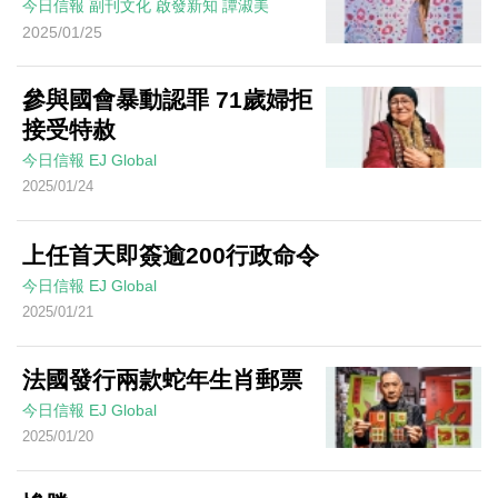
今日信報
副刊文化
啟發新知
譚淑美
2025/01/25
參與國會暴動認罪 71歲婦拒
接受特赦
今日信報
EJ Global
2025/01/24
上任首天即簽逾200行政命令
今日信報
EJ Global
2025/01/21
法國發行兩款蛇年生肖郵票
今日信報
EJ Global
2025/01/20