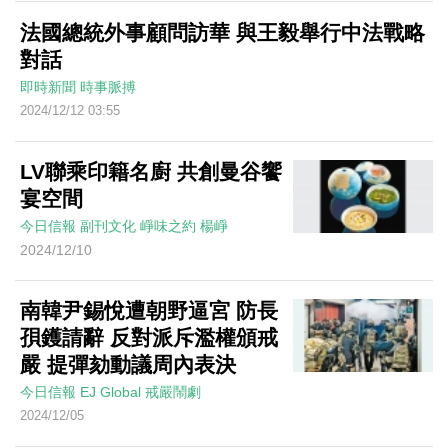
法國總統外事顧問訪華 與王毅舉行中法戰略
對話
即時新聞
時事脈搏
2024/12/12 03:55
LV聯乘印籍名廚 共創曼谷饗
宴空間
今日信報
副刊文化
崢味之約
楊崢
2024/12/10
南韓尹錫悅遭朝野逼宮 防長
孭鑊請辭 反對派斥濫權頒戒
嚴 提彈劾動議周內表決
今日信報
EJ Global
戒嚴鬧劇
2024/12/05