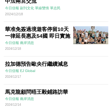
中法兩宮交流
今日信報
副刊文化
單線雙情
單志民
2024/12/18
華准免簽過境遊客停留10天
一律延長惠及54國 即日實施
今日信報
兩岸消息
2024/12/18
拉加德預告歐央行繼續減息
今日信報
EJ Global
2024/12/17
馬克龍顧問晤王毅鋪路訪華
今日信報
兩岸消息
2024/12/14