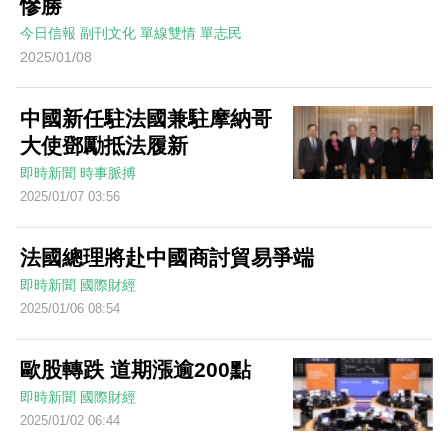
慘勝
今日信報
副刊文化
單線雙情
單志民
2025/01/08
中國新任駐法國兼駐摩納哥
大使鄧勵抵法履新
即時新聞
時事脈搏
2025/01/07 03:56
法國總理將赴中國商討貿易爭端
即時新聞
國際財經
2025/01/06 08:54
歐股轉跌 道期漲逾200點
即時新聞
國際財經
2025/01/02 06:44