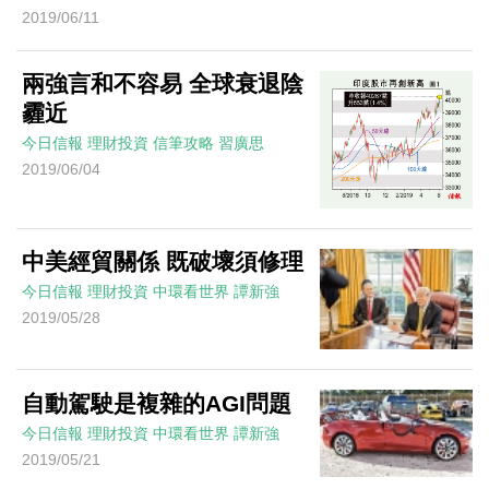
2019/06/11
兩強言和不容易 全球衰退陰
霾近
今日信報
理財投資
信筆攻略
習廣思
2019/06/04
中美經貿關係 既破壞須修理
今日信報
理財投資
中環看世界
譚新強
2019/05/28
自動駕駛是複雜的AGI問題
今日信報
理財投資
中環看世界
譚新強
2019/05/21