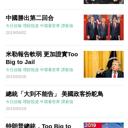
中國勝出第二回合
今日信報
理財投資
中環看世界
譚新強
2019/04/02
米勒報告軟弱 更加證實Too
Big to Jail
今日信報
理財投資
中環看世界
譚新強
2019/03/26
總統「大到不能告」 美國政客扮鴕鳥
今日信報
理財投資
中環看世界
譚新強
2019/03/19
特朗普總統，Too Big to