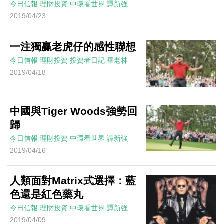
今日信報
理財投資
中環看世界
譚新強
2019/04/23
一注獨贏老虎仔的感性聯想
今日信報
理財投資
投資者日記
畢老林
2019/04/18
中國與Tiger Woods強勢回
歸
今日信報
理財投資
中環看世界
譚新強
2019/04/16
人類面對Matrix式選擇：藍
色還是紅色藥丸
今日信報
理財投資
中環看世界
譚新強
2019/04/09