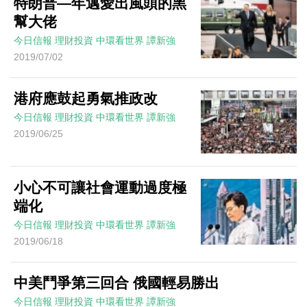
特朗普—年邁愛出風頭的黑
幫大佬
今日信報
理財投資
中環看世界
譚新強
2019/07/02
港府應鼓起勇氣推政改
今日信報
理財投資
中環看世界
譚新強
2019/06/25
小心不可讓社會運動過度極
端化
今日信報
理財投資
中環看世界
譚新強
2019/06/18
中美鬥爭第三回合 俄國輕易勝出
今日信報
理財投資
中環看世界
譚新強