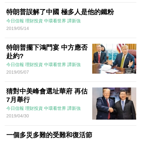
特朗普誤解了中國 極多人是他的鐵粉
今日信報
理財投資
中環看世界
譚新強
2019/05/14
特朗普擺下鴻門宴 中方應否
赴約?
今日信報
理財投資
中環看世界
譚新強
2019/05/07
猜對中美峰會選址華府 再估
7月舉行
今日信報
理財投資
中環看世界
譚新強
2019/04/30
一個多災多難的受難和復活節