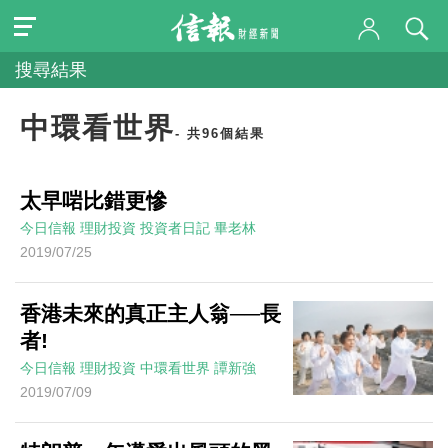
搜尋結果
中環看世界
- 共96個結果
太早啱比錯更慘
今日信報
理財投資
投資者日記
畢老林
2019/07/25
香港未來的真正主人翁──長
者!
今日信報
理財投資
中環看世界
譚新強
2019/07/09