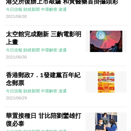
港交所復辦上市敲鑼 和黃醫藥首掛攞頭彩
今日信報
財經新聞
中環解密
凌通
2021/06/30
太空館完成翻新 三齣電影明
上畫
今日信報
財經新聞
中環解密
凌通
2021/06/30
香港郵政7．1發建黨百年紀
念郵票
今日信報
財經新聞
中環解密
凌通
2021/06/29
華置接種日 甘比陪劉鑾雄打
復必泰