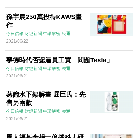
孫宇晨250萬投得KAWS畫
作
今日信報
財經新聞
中環解密
凌通
2021/06/22
寧德時代否認逼員工買「問題Tesla」
今日信報
財經新聞
中環解密
凌通
2021/06/21
蒸餾水下架解畫 屈臣氏：先
售另兩款
今日信報
財經新聞
中環解密
凌通
2021/06/21
周大福基金捐一億撐科大研