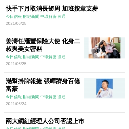
快手下月取消長短周 加班按章支薪
今日信報
財經新聞
中環解密
凌通
2021/06/25
姜濤任滙豐保險大使 化身二
叔與美女密斟
今日信報
財經新聞
中環解密
凌通
2021/06/25
滿幫掛牌報捷 張暉躋身百億
富豪
今日信報
財經新聞
中環解密
凌通
2021/06/24
兩大網紅經理人公司否認上市