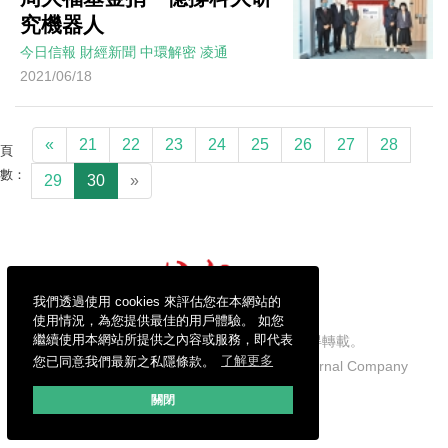
究機器人
今日信報
財經新聞
中環解密
凌通
2021/06/18
«
21
22
23
24
25
26
27
28
頁
數：
29
30
»
我們透過使用 cookies 來評估您在本網站的
使用情況，為您提供最佳的用戶體驗。 如您
繼續使用本網站所提供之內容或服務，即代表
信報財經新聞有限公司版權所有，不得轉載。
您已同意我們最新之私隱條款。
了解更多
Copyright © 2026 Hong Kong Economic Journal Company
Limited. All rights reserved.
關閉