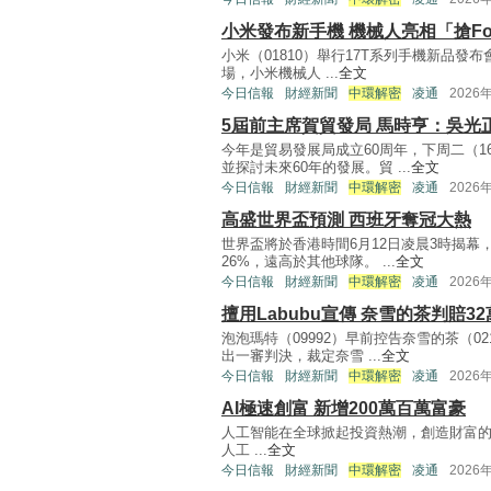
小米發布新手機 機械人亮相「搶F
小米（01810）舉行17T系列手機新品發布
場，小米機械人 ...
全文
今日信報
財經新聞
中環解密
凌通
2026
5屆前主席賀貿發局 馬時亨：吳光
今年是貿易發展局成立60周年，下周二（
並探討未來60年的發展。貿 ...
全文
今日信報
財經新聞
中環解密
凌通
2026
高盛世界盃預測 西班牙奪冠大熱
世界盃將於香港時間6月12日凌晨3時揭
26%，遠高於其他球隊。 ...
全文
今日信報
財經新聞
中環解密
凌通
2026
擅用Labubu宣傳 奈雪的茶判賠32
泡泡瑪特（09992）早前控告奈雪的茶（0
出一審判決，裁定奈雪 ...
全文
今日信報
財經新聞
中環解密
凌通
2026
AI極速創富 新增200萬百萬富豪
人工智能在全球掀起投資熱潮，創造財富的速度
人工 ...
全文
今日信報
財經新聞
中環解密
凌通
2026