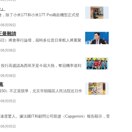
o」
會，除了小米17T和小米17T Pro兩款機型正式登
年06月09日
正最難請
16日）將會舉行論壇，屆時多位昔日掌舵人將重聚
年06月08日
幕，投行高盛認為西班牙是今屆大熱，奪冠機率達到
年06月08日
萬
2150）不正當競爭，北京市朝陽區人民法院近日作
年06月05日
驚人。據法國IT和顧問公司凱捷（Capgemini）報告顯示，受
年06月05日