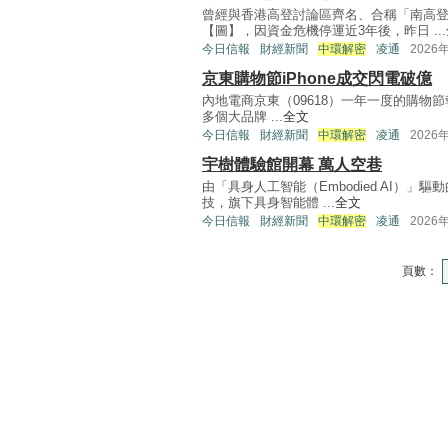
曾經與香港高登討論區齊名、合稱「南高
【圖】，因資金危機停運近3年後，昨日 ...
今日信報
財經新聞
中環解密
凌通
2026
京東購物節iPhone成交閃電破億
內地電商京東（09618）一年一度的購物
多個大品牌 ...
全文
今日信報
財經新聞
中環解密
凌通
2026
宇樹體驗館開幕 萬人空巷
由「具身人工智能（Embodied AI）
技，旗下具身智能體 ...
全文
今日信報
財經新聞
中環解密
凌通
2026
頁數：