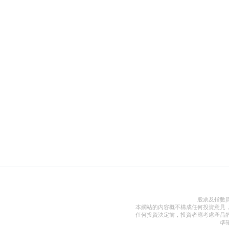
股票及指數
本網站的內容概不構成任何投資意見
任何投資決定前，投資者應考慮產品
準