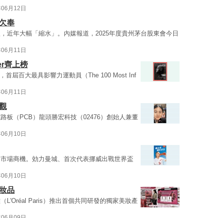
年06月12日
欠奉
，近年大幅「縮水」。內媒報道，2025年度貴州茅台股東會今日
年06月11日
er齊上榜
，首屆百大最具影響力運動員（The 100 Most Inf
年06月11日
觀
板（PCB）龍頭勝宏科技（02476）創始人兼董
年06月10日
與市場商機。効力曼城、首次代表挪威出戰世界盃
年06月10日
妝品
Oréal Paris）推出首個共同研發的獨家美妝產
年06月09日