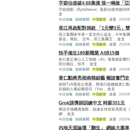
字節估值破4.68萬億 張一鳴做「
字節跳動（ByteDance）最新估值突破600
文
今日信報
財經新聞
中環解密
凌通
2026
長江再啟配對捐款 「1元變3元」
長江集團多年來一直支持公益金，今年集
基金」籌款。 近年，長江集團五 ...
全文
今日信報
財經新聞
中環解密
凌通
2026
快手催生189新職業 AI涉15個
各行業正擔心人工智能（AI）發展會影響
部分職位，快手 ...
全文
今日信報
財經新聞
中環解密
凌通
2026
黃仁勳將亮相南韓綜藝 暢談奮鬥史
南韓TvN電視台透露，輝達行政總裁黃仁
在錫的人氣綜藝節目《You ...
全文
今日信報
財經新聞
中環解密
凌通
2026
Grok請導師訓練中文 時薪351元
華語市場機遇無限，就連全球首富馬斯克（El
網 ...
全文
今日信報
財經新聞
中環解密
凌通
2026
內地天涯論壇「翻生」 網絡大塞車