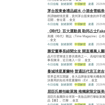
今日信報
財經新聞
中環解密
凌通
2026
茅台股東會禮品縮水 小酒盒雪糕券
所謂物輕情意重，貴州茅台股東會的伴手禮
召開，會址選 ...
全文
今日信報
財經新聞
中環解密
凌通
2026
《時代》百大運動員 勒邦占士Fak
美國《時代》雜誌（Time Magazine）公布
...
全文
今日信報
財經新聞
中環解密
凌通
2026
勝宏董事長緋聞女友 開直播萬人圍
晶片巨擘輝達主要供應商之一、高端印刷電路
事長陳濤，近日捲入一宗 ...
全文
今日信報
財經新聞
中環解密
凌通
2026
曼城球星夏蘭特 普通話代言王老吉
世界盃周五開鑼，各大品牌搶攻曝光機會
決賽周的知名球星夏蘭特（Erl ...
全文
今日信報
財經新聞
中環解密
凌通
2026
屈臣氏夥拍歐萊雅 推獨家限定版美
屈臣氏集團與全球第一美妝品牌巴黎歐萊雅（L'
品【圖】。巴黎 ...
全文
今日信報
財經新聞
中環解密
凌通
2026