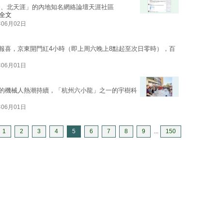
登、北天涯」的內地知名網絡論壇天涯社區
全文
年06月02日
節報喜，京東開門紅4小時（即上周六晚上8點起至次日零時），百
年06月01日
」驅動的機械人熱潮持續，「杭州六小龍」之一的宇樹科
年06月01日
1
2
3
4
5
6
7
8
9
...
150