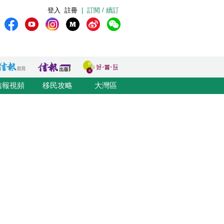
登入
註冊
|
訂閱 / 續訂
信報視頻
移民攻略
大灣區