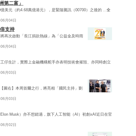
亞洲第二富」
0億美元（約4.68萬億港元），是緊隨騰訊（00700）之後的 ...
全
年06月04日
雙倍支持
團將再次啟動「長江捐款熱線」為「公益金及時雨
年06月04日
打工仔生計，實際上金融機構舵手亦表明技術會摧毀、亦同時創立
年06月03日
勳【圖右】本周首爾之行，將亮相「國民主持」劉
年06月03日
on Musk）亦不想錯過，旗下人工智能（AI）初創xAI近日在官
年06月02日