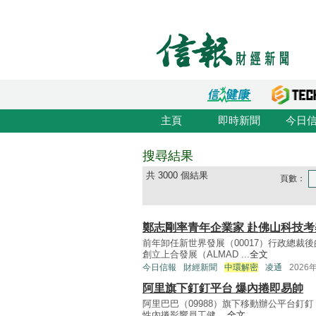
主頁
即時新聞
今日
搜尋結果
共 3000 個結果
頁數：
鄭志剛率青年企業家 赴佛山科技考
前年卸任新世界發展（00017）行政總
創立上合發展（ALMAD ...
全文
今日信報
財經新聞
中環解密
凌通
2026
阿里旗下釘釘平台 爆內捲即易帥
阿里巴巴（09988）旗下移動辦公平台釘釘
性內捲影響員工健 ...
全文