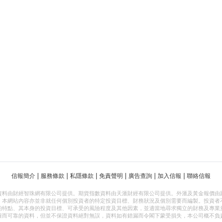
|
|
|
|
|
|
信報簡介
服務條款
私隱條款
免責聲明
廣告查詢
加入信報
聯絡信報
資料由財經智珠網有限公司提供。期貨指數資料由天滙財經有限公司提供。外滙及黃金報價由
，本網站內容亦並非就任何個別投資者的特定投資目標、財務狀況及個別需要而編製。投資者
的特點、其本身的投資目標、可承受的風險程度及其他因素，並適當地尋求獨立的財務及專業
確而可靠的資料，但並不保證資料絕對無誤，資料如有錯漏而令閣下蒙受損失，本公司概不負