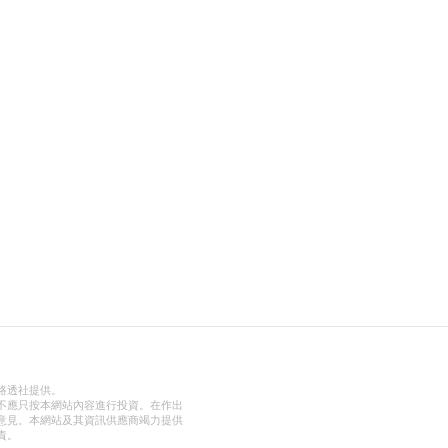
路透社提供。
不應只按本網站內容進行投資。在作出
意見。本網站及其資訊供應商竭力提供
責。