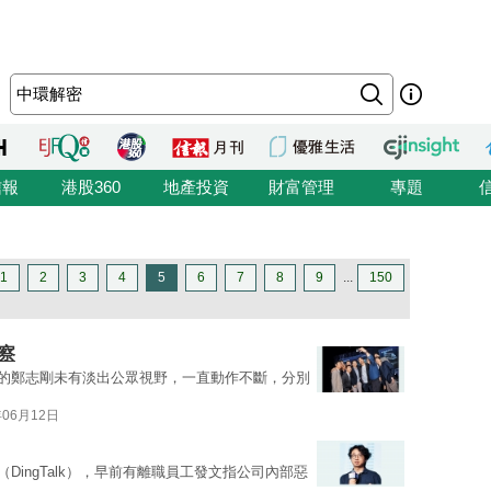
信報
港股360
地產投資
財富管理
專題
1
2
3
4
5
6
7
8
9
...
150
察
裁後的鄭志剛未有淡出公眾視野，一直動作不斷，分別
年06月12日
（DingTalk），早前有離職員工發文指公司內部惡