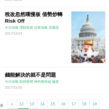
稅改忽然嘆慢板 借勢炒轉
Risk Off
今日信報
理財投資
信筆攻略
習廣思
2017/11/13
錢能解決的就不是問題
今日信報
財經新聞
神州最前線
穆真
2017/11/10
«
12
13
14
15
16
17
18
19
頁