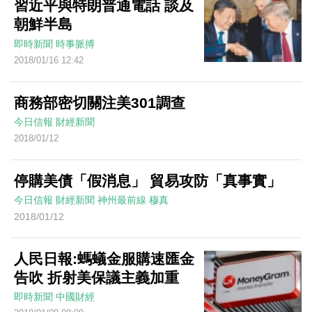
習近平與特朗普通電話 談及
朝鮮半島
即時新聞
時事脈搏
2018/01/16 12:42
商務部密切關注美301調查
今日信報
財經新聞
2018/01/12
停購美債「假消息」 貿易攻防「真事實」
今日信報
財經新聞
神州最前線
穆真
2018/01/12
人民日報:螞蟻金服購速匯金
告吹 折射美保議主義加重
即時新聞
中國財經