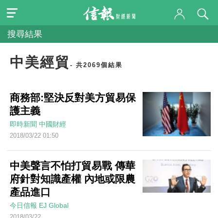
搜尋結果
中美經貿
- 共2069個結果
商務部:堅決反對美方貿易保
護主義
即時新聞
中國財經
2018/03/22 01:50
中美聲言不怕打貿易戰 傳華
府針對知識產權 內地或限農
產品進口
今日信報
EJ Global
2018/03/22