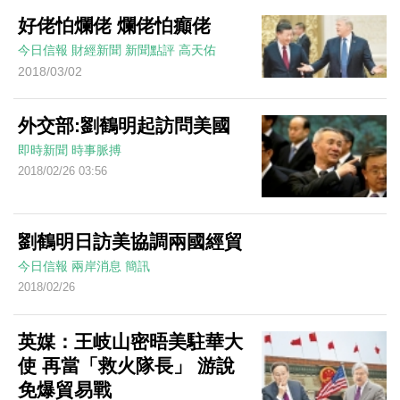
好佬怕爛佬 爛佬怕癲佬
今日信報
財經新聞
新聞點評
高天佑
2018/03/02
外交部:劉鶴明起訪問美國
即時新聞
時事脈搏
2018/02/26 03:56
劉鶴明日訪美協調兩國經貿
今日信報
兩岸消息
簡訊
2018/02/26
英媒：王岐山密晤美駐華大
使 再當「救火隊長」 游說
免爆貿易戰