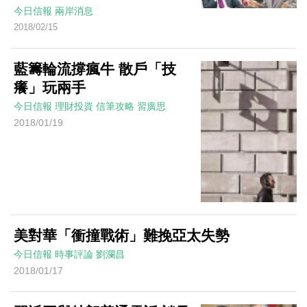
今日信報
兩岸消息
2018/02/15
藍籌輪流撐瘋牛 散戶「技
癢」玩兩手
今日信報
理財投資
信筆攻略
習廣思
2018/01/19
美對華「衝撞戰術」難挽亞太失勢
今日信報
時事評論
劉瀾昌
2018/01/17