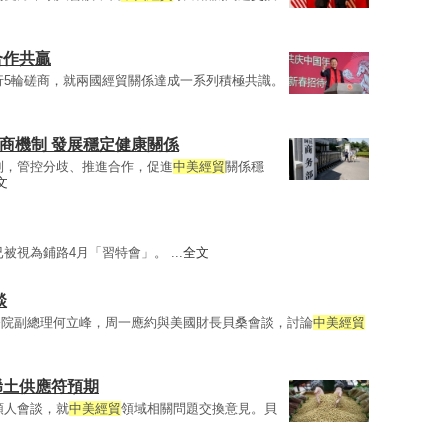
合作共贏
行5輪磋商，就兩國經貿關係達成一系列積極共識。
商機制 發展穩定健康關係
制，管控分歧、推進合作，促進
中美經貿
關係穩
文
被視為鋪路4月「習特會」。 ...
全文
談
務院副總理何立峰，周一應約與美國財長貝桑會談，討論
中美經貿
稀土供應符預期
頭人會談，就
中美經貿
領域相關問題交換意見。貝