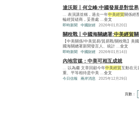
達沃斯丨何立峰:中國發展是對世
... 表演講並稱，過去一年
中美經貿
關係經
輪經貿磋商，妥善處 ...
全文
即時新聞
中國財經
2026年01月20日
關稅戰丨中國海關總署:
中美經貿
關
【中美關係/中美貿易/貿易戰/關稅戰】美
國海關總署新聞發言人、統計 ...
全文
即時新聞
中國財經
2026年01月14日
內地官媒：中美可相互成就
... 以為繼 文章回顧今年
中美經貿
互動在元
重、平等相待是中美 ...
全文
今日信報
兩岸消息
2025年12月29日
頁數：