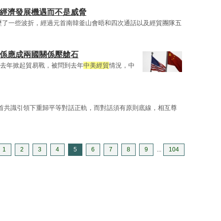
界經濟發展機遇而不是威脅
歷了一些波折，經過元首南韓釜山會晤和四次通話以及經貿團隊五
係應成兩國關係壓艙石
國去年掀起貿易戰，被問到去年
中美經貿
情況，中
首共識引領下重歸平等對話正軌，而對話須有原則底線，相互尊
1
2
3
4
5
6
7
8
9
...
104