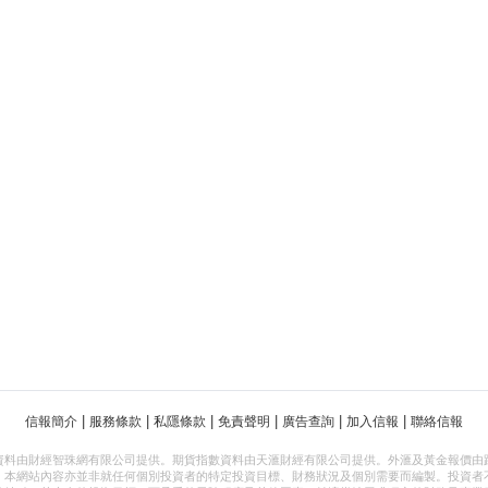
|
|
|
|
|
|
信報簡介
服務條款
私隱條款
免責聲明
廣告查詢
加入信報
聯絡信報
資料由財經智珠網有限公司提供。期貨指數資料由天滙財經有限公司提供。外滙及黃金報價由
，本網站內容亦並非就任何個別投資者的特定投資目標、財務狀況及個別需要而編製。投資者