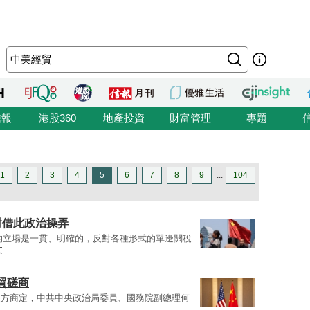
信報
港股360
地產投資
財富管理
專題
1
2
3
4
5
6
7
8
9
...
104
對借此政治操弄
的立場是一貫、明確的，反對各種形式的單邊關稅
文
貿磋商
雙方商定，中共中央政治局委員、國務院副總理何