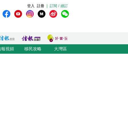
登入
註冊
|
訂閱 / 續訂
信報視頻
移民攻略
大灣區