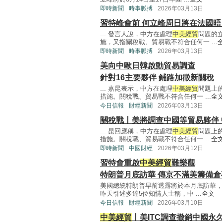
即時新聞
時事脈搏
2026年03月13日
習特峰會前 何立峰周日將在法國晤
... 發言人說，中方在處理
中美經貿
問題的
施，又指關稅戰、貿易戰不符合任何一 ...
即時新聞
時事脈搏
2026年03月13日
美向中歐日韓啟動貿易調查
針對16主要夥伴 鋪路加徵新關稅
... 嘉昆表示，中方在處理
中美經貿
問題上
措施。關稅戰、貿易戰不符合任何一 ...
全
今日信報
財經新聞
2026年03月13日
關稅戰丨美將調查中國等貿易夥伴
... 昆回應稱，中方在處理
中美經貿
問題上
措施。關稅戰、貿易戰不符合任何一 ...
全
即時新聞
中國財經
2026年03月12日
習特會重啟
中美經貿
難樂觀
特朗普月底訪華 傳京不滿美籌備倉
美國總統特朗普早前透露將於本月底訪華
昨天引述多達5位知情人士稱，中 ...
全文
今日信報
財經新聞
2026年03月10日
中美經貿
丨美ITC調查撤銷中國永