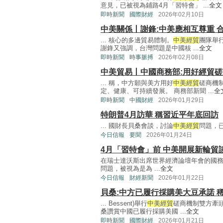
意見，已被視為鋪路4月「習特會」 ...
全文
即時新聞
國際財經
2026年02月10日
中美關係丨謝鋒:中美應相互尊重 
... 核心的多邊貿易體制。
中美經貿
團隊舉
謝鋒又強調，台灣問題是中國核 ...
全文
即時新聞
時事脈搏
2026年02月08日
中美貿易丨中國商務部:用好經貿磋
... 稱，中方願與美方用好
中美經貿
磋商機
定、健康、可持續發展。 商務部新聞 ...
全
即時新聞
中國財經
2026年01月29日
特朗普4月訪華 稱習近平年底回訪
... 國財長貝桑會談，討論
中美經貿
問題，已
今日信報
要聞
2026年01月24日
4月「習特會」前 中美開展新輪貿
在瑞士達沃斯出席世界經濟論壇年會的國
問題，被視為是為 ...
全文
今日信報
財經新聞
2026年01月22日
貝桑:中方已履行採購美大豆承諾 
... Bessent)舉行
中美經貿
磋商機制雙方牽
桑讚賞中國已履行採購美國 ...
全文
即時新聞
國際財經
2026年01月21日