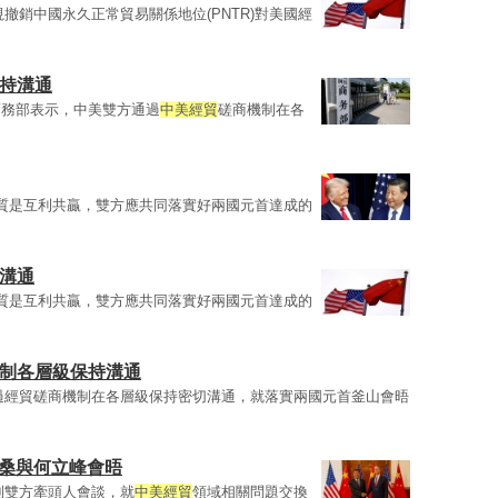
視撤銷中國永久正常貿易關係地位(PNTR)對美國經
保持溝通
商務部表示，中美雙方通過
中美經貿
磋商機制在各
質是互利共贏，雙方應共同落實好兩國元首達成的
持溝通
質是互利共贏，雙方應共同落實好兩國元首達成的
機制各層級保持溝通
過經貿磋商機制在各層級保持密切溝通，就落實兩國元首釜山會晤
貝桑與何立峰會晤
制雙方牽頭人會談，就
中美經貿
領域相關問題交換