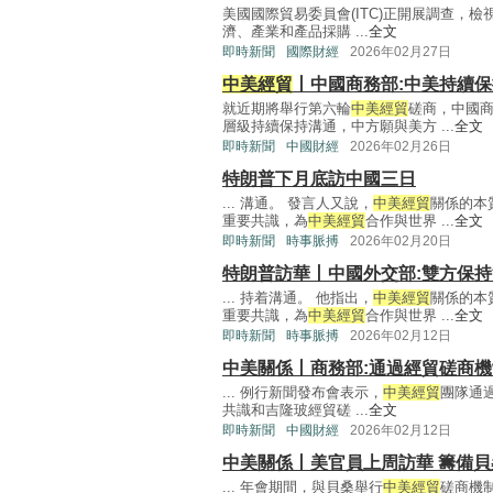
美國國際貿易委員會(ITC)正開展調查，檢
濟、產業和產品採購 ...
全文
即時新聞
國際財經
2026年02月27日
中美經貿
丨中國商務部:中美持續
就近期將舉行第六輪
中美經貿
磋商，中國
層級持續保持溝通，中方願與美方 ...
全文
即時新聞
中國財經
2026年02月26日
特朗普下月底訪中國三日
... 溝通。 發言人又說，
中美經貿
關係的本
重要共識，為
中美經貿
合作與世界 ...
全文
即時新聞
時事脈搏
2026年02月20日
特朗普訪華丨中國外交部:雙方保
... 持着溝通。 他指出，
中美經貿
關係的本
重要共識，為
中美經貿
合作與世界 ...
全文
即時新聞
時事脈搏
2026年02月12日
中美關係丨商務部:通過經貿磋商
... 例行新聞發布會表示，
中美經貿
團隊通
共識和吉隆玻經貿磋 ...
全文
即時新聞
中國財經
2026年02月12日
中美關係丨美官員上周訪華 籌備
... 年會期間，與貝桑舉行
中美經貿
磋商機