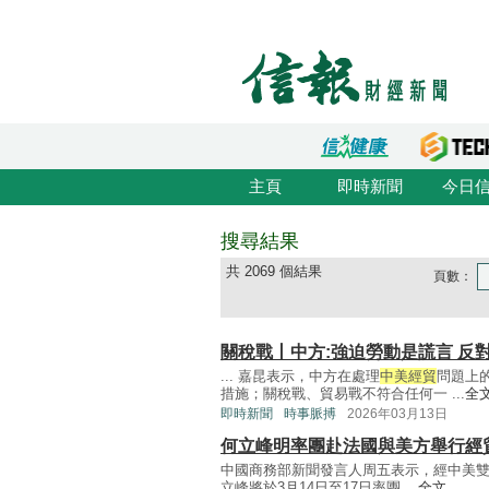
主頁
即時新聞
今日
搜尋結果
共 2069 個結果
頁數：
關稅戰丨中方:強迫勞動是謊言 反
... 嘉昆表示，中方在處理
中美經貿
問題上
措施；關稅戰、貿易戰不符合任何一 ...
全
即時新聞
時事脈搏
2026年03月13日
何立峰明率團赴法國與美方舉行經
中國商務部新聞發言人周五表示，經中美
立峰將於3月14日至17日率團 ...
全文