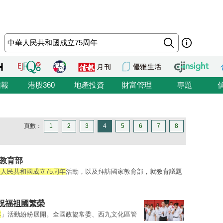
信報
港股360
地產投資
財富管理
專題
頁數：
1
2
3
4
5
6
7
8
教育部
人民共和國成立75周年
活動，以及拜訪國家教育部，就教育議題
祝福祖國繁榮
年
」活動紛紛展開。全國政協常委、西九文化區管