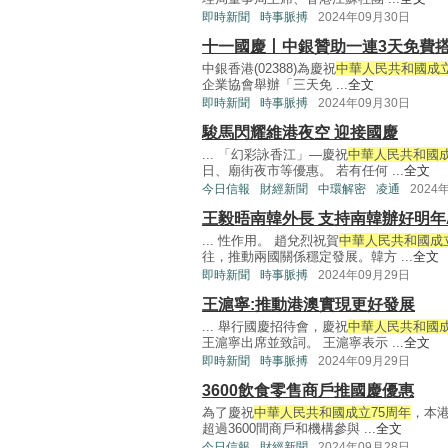
即時新聞
時事脈搏
2024年09月30日
十一國慶丨中銀贊助一連3天免費搭
中銀香港(02388)為慶祝
中華人民共和國成立
企業協會舉辦「三天免 ...
全文
即時新聞
時事脈搏
2024年09月30日
駿馬閃耀維港夜空 迎接國慶
... 「幻彩詠香江」—慶祝
中華人民共和國成
日、廟街夜市等優惠。 若有任何 ...
全文
今日信報
財經新聞
中環解密
凌通
2024
王毅晤南韓外長 支持南韓辦好明年
... 性作用。 趙兌烈祝賀
中華人民共和國成立
往，推動兩國關係穩定發展。韓方 ...
全文
即時新聞
時事脈搏
2024年09月29日
王滬寧:推動港澳實現更好發展
... 舉行國慶招待會，慶祝
中華人民共和國成
王滬寧出席並致詞。 王滬寧表示 ...
全文
即時新聞
時事脈搏
2024年09月29日
3600飲食零售商戶推國慶優惠
為了慶祝
中華人民共和國成立75周年
，本
超過3600間商戶和機構參與 ...
全文
今日信報
財經新聞
2024年09月28日