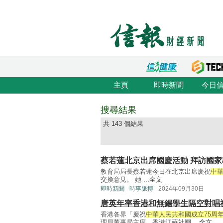
主頁
即時新聞
今日
搜尋結果
共 143 個結果
蔡若蓮北京出席國慶活動 拜訪國家
教育局局長蔡若蓮今日在北京出席慶祝
中華
交換意見。 她 ...
全文
即時新聞
時事脈搏
2024年09月30日
唐英年率香港和無錫學生隔空對唱
香港各界「慶祝
中華人民共和國成立75周
理局董事局主席、香港江蘇社團 ...
全文