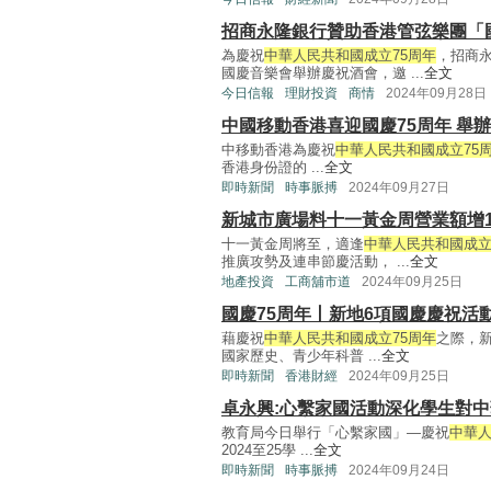
招商永隆銀行贊助香港管弦樂團「
為慶祝
中華人民共和國成立75周年
，招商
國慶音樂會舉辦慶祝酒會，邀 ...
全文
今日信報
理財投資
商情
2024年09月28日
中國移動香港喜迎國慶75周年 舉
中移動香港為慶祝
中華人民共和國成立75
香港身份證的 ...
全文
即時新聞
時事脈搏
2024年09月27日
新城市廣場料十一黃金周營業額增1
十一黃金周將至，適逢
中華人民共和國成立
推廣攻勢及連串節慶活動， ...
全文
地產投資
工商舖市道
2024年09月25日
國慶75周年丨新地6項國慶慶祝活
藉慶祝
中華人民共和國成立75周年
之際，新
國家歷史、青少年科普 ...
全文
即時新聞
香港財經
2024年09月25日
卓永興:心繫家國活動深化學生對
教育局今日舉行「心繫家國」—慶祝
中華人
2024至25學 ...
全文
即時新聞
時事脈搏
2024年09月24日