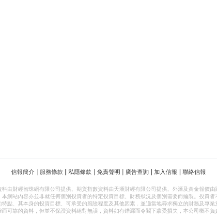
|
|
|
|
|
|
信報簡介
服務條款
私隱條款
免責聲明
廣告查詢
加入信報
聯絡信報
資料由財經智珠網有限公司提供。期貨指數資料由天滙財經有限公司提供。外滙及黃金報價由
，本網站內容亦並非就任何個別投資者的特定投資目標、財務狀況及個別需要而編製。投資者
的特點、其本身的投資目標、可承受的風險程度及其他因素，並適當地尋求獨立的財務及專業
確而可靠的資料，但並不保證資料絕對無誤，資料如有錯漏而令閣下蒙受損失，本公司概不負