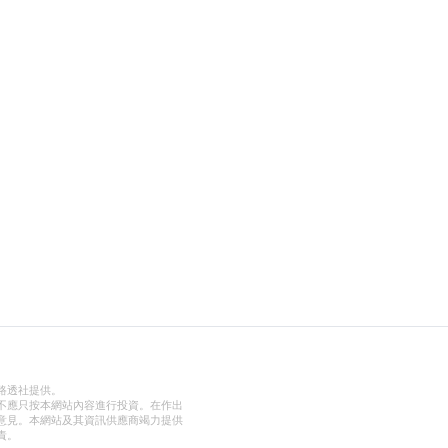
路透社提供。
不應只按本網站內容進行投資。在作出
意見。本網站及其資訊供應商竭力提供
責。