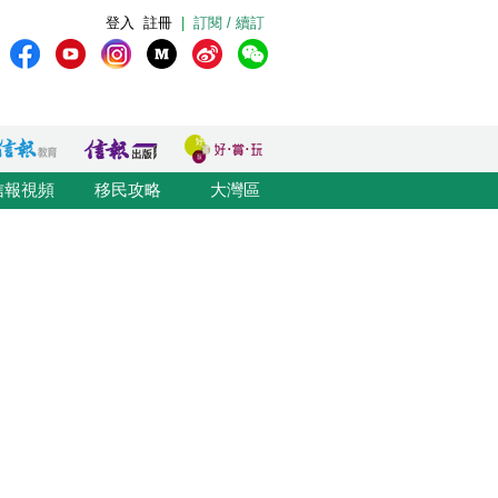
登入
註冊
|
訂閱 / 續訂
信報視頻
移民攻略
大灣區