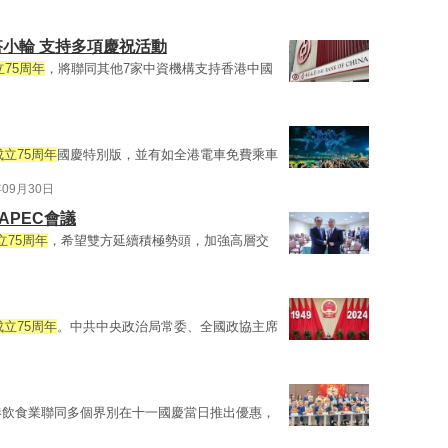
小輪 支持多項慶祝活動
75周年
，將聯同其他7家中資機構支持香港中國
立75周年
國慶特別版，並有如全港電車免費乘車
年09月30日
APEC會議
75周年
，希望雙方延續積極勢頭，加強高層交
立75周年
。中共中央政治局常委、全國政協主席
港飲食業聯同多個界別在十一國慶當日推出優惠，