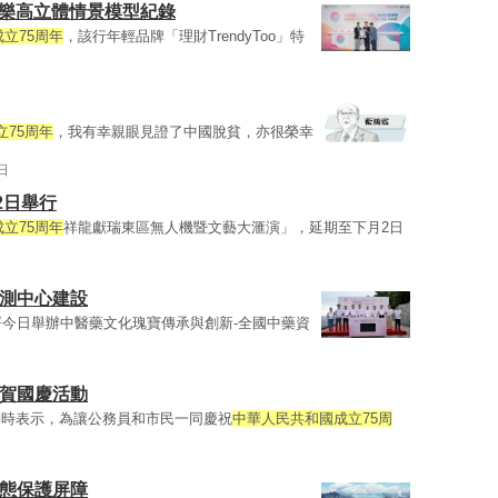
大樂高立體情景模型紀錄
立75周年
，該行年輕品牌「理財TrendyToo」特
75周年
，我有幸親眼見證了中國脫貧，亦很榮幸
日
2日舉行
立75周年
祥龍獻瑞東區無人機暨文藝大滙演」，延期至下月2日
檢測中心建設
署今日舉辦中醫藥文化瑰寶傳承與創新-全國中藥資
與賀國慶活動
詞時表示，為讓公務員和市民一同慶祝
中華人民共和國成立75周
生態保護屏障