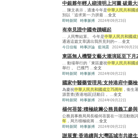
中銀夥年輕人砌清明上河圖 破最
... 陳文表示，適逢今年是
中華人民共和國成
別以「追求第一‧力拼最 ...
全文
即時新聞
時事脈搏
2024年09月23日
有幸見證中國奇蹟崛起
... 人民幣結算。 今年是
中華人民共和國成立
通過這篇文章講出我所見到的─ ...
全文
今日信報
時事評論
藍鴻震
2024年09月23
東區無人機暨文藝大滙演延至下月
... 動場舉行的「東區慶祝
中華人民共和國成
舉行 。 已獲門 ...
全文
即時新聞
時事脈搏
2024年09月22日
國家中醫藥管理局:支持港府中藥
為慶祝
中華人民共和國成立75周年
，衞生
源普查(香港地區)活動日， ...
全文
即時新聞
時事脈搏
2024年09月22日
楊何蓓茵:積極統籌公務員義工參
公務員事務局局長楊何蓓茵在一項活動致
年
，局方積極統籌 ...
全文
即時新聞
時事脈搏
2024年09月22日
謝展寰:香港續與大灣區城市共建