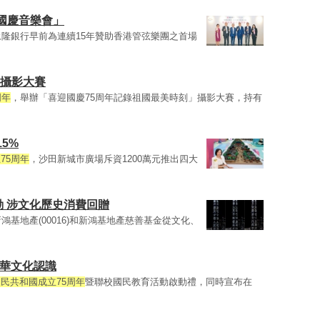
國慶音樂會」
永隆銀行早前為連續15年贊助香港管弦樂團之首場
辦攝影大賽
周年
，舉辦「喜迎國慶75周年記錄祖國最美時刻」攝影大賽，持有
5%
75周年
，沙田新城市廣場斥資1200萬元推出四大
動 涉文化歷史消費回贈
鴻基地產(00016)和新鴻基地產慈善基金從文化、
中華文化認識
民共和國成立75周年
暨聯校國民教育活動啟動禮，同時宣布在