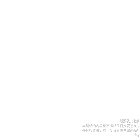
股票及指數
本網站的內容概不構成任何投資意見
任何投資決定前，投資者應考慮產品
準