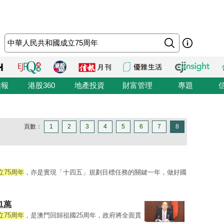
信報
港股360
地產投資
財富管理
專題
頁數：
1
2
3
4
5
6
7
8
75周年
，亦是實現「十四五」規劃目標任務的關鍵一年，做好國
1萬
75周年
，是澳門回歸祖國25周年，政府將全面貫