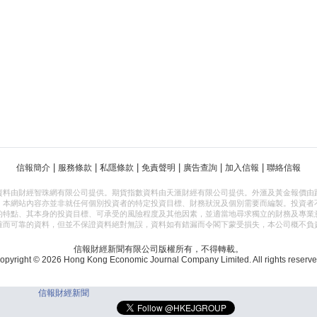
|
|
|
|
|
|
信報簡介
服務條款
私隱條款
免責聲明
廣告查詢
加入信報
聯絡信報
資料由財經智珠網有限公司提供。期貨指數資料由天滙財經有限公司提供。外滙及黃金報價由
，本網站內容亦並非就任何個別投資者的特定投資目標、財務狀況及個別需要而編製。投資者
的特點、其本身的投資目標、可承受的風險程度及其他因素，並適當地尋求獨立的財務及專業
確而可靠的資料，但並不保證資料絕對無誤，資料如有錯漏而令閣下蒙受損失，本公司概不負
信報財經新聞有限公司版權所有，不得轉載。
opyright © 2026 Hong Kong Economic Journal Company Limited. All rights reserve
信報財經新聞