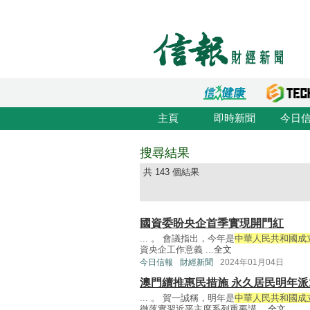
主頁
即時新聞
今日
搜尋結果
共 143 個結果
國資委盼央企首季實現開門紅
... 。 會議指出，今年是
中華人民共和國成立
資央企工作意義 ...
全文
今日信報
財經新聞
2024年01月04日
澳門續推惠民措施 永久居民明年派
... 。 賀一誠稱，明年是
中華人民共和國成立
徹落實習近平主席系列重要講 ...
全文