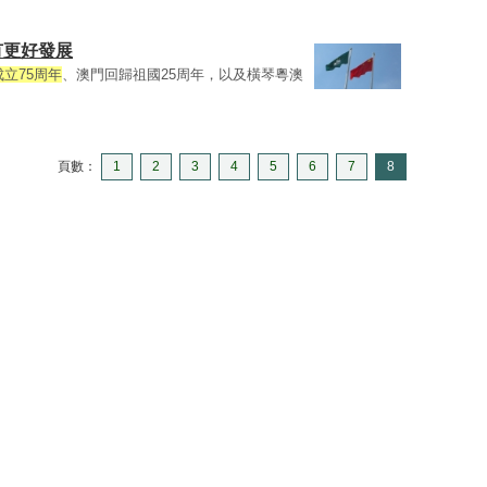
有更好發展
立75周年
、澳門回歸祖國25周年，以及橫琴粵澳
頁數：
1
2
3
4
5
6
7
8