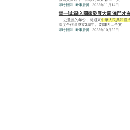
即時新聞
時事脈搏
2023年11月14日
賀一誠:融入國家發展大局 澳門才
... 史意義的年份，將迎來
中華人民共和國成
深度合作區成立3周年。要團結 ...
全文
即時新聞
時事脈搏
2023年10月22日