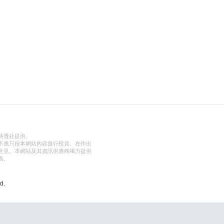
路透社提供。
不應只按本網站內容進行投資。在作出
意見。本網站及其資訊供應商竭力提供
責。
d.