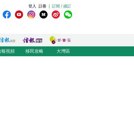
登入
註冊
|
訂閱 / 續訂
信報視頻
移民攻略
大灣區