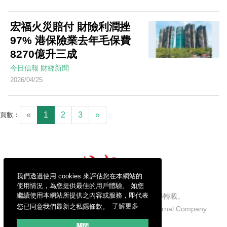
宏福火災賠付 財險利潤挫
97% 港保險業去年毛保費
8270億升三成
今日信報
財經新聞
2026/04/25
«
1
2
3
»
頁數：
我們透過使用 cookies 來評估您在本網站的
使用情況，為您提供最佳的用戶體驗。 如您
繼續使用本網站所提供之內容或服務，即代表
信報財經新聞有限公司版權所有，不得轉載。
您已同意我們最新之私隱條款。
了解更多
Copyright © 2026 Hong Kong Economic Journal Company
Limited. All rights reserved.
關閉