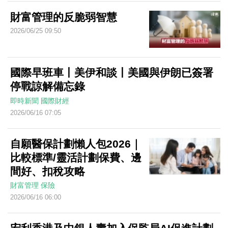
財富管理的反脆弱智慧
2026/06/25 09:50
國際早班車丨美伊和談丨美國與伊朗已簽署
停戰諒解備忘錄
即時新聞
國際財經
2026/06/16 07:05
自願醫保計劃懶人包2026｜
比較標準/靈活計劃保費、邊
間好、扣稅攻略
財富管理
保險
2026/06/16 06:00