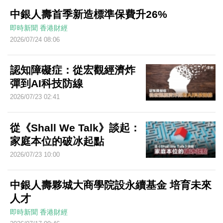
中銀人壽首季新造標準保費升26%
即時新聞
香港財經
2026/07/24 08:06
認知障礙症：從宏觀經濟炸
彈到AI科技防線
2026/07/23 02:41
從《Shall We Talk》談起：
家庭本位的破冰起點
2026/07/23 10:00
中銀人壽夥城大商學院設永續基金 培育未來
人才
即時新聞
香港財經