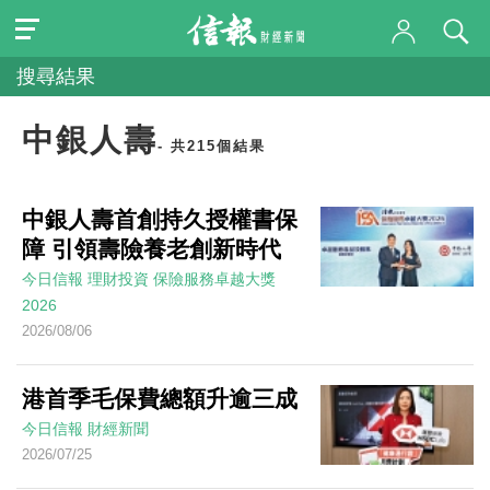
搜尋結果
中銀人壽
- 共215個結果
中銀人壽首創持久授權書保
障 引領壽險養老創新時代
今日信報
理財投資
保險服務卓越大獎
2026
2026/08/06
港首季毛保費總額升逾三成
今日信報
財經新聞
2026/07/25