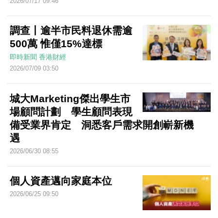
2026/07/17 09:46
調查丨逾半市民料退休需逾
500萬 惟僅15%達標
即時新聞
香港財經
2026/07/09 03:50
城大Marketing傑出學生市
場顧問計劃 學生顧問表現
備受業界肯定 洞悉客戶需求開創嶄新機
遇
2026/06/30 08:55
個人資產邁向家庭本位
2026/06/25 09:50