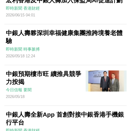
宏利香港及中銀人壽加入保監局AI促進計劃
即時新聞
香港財經
2026/06/15 04:01
中銀人壽夥深圳幸福健康集團推跨境養老體
驗
即時新聞
時事脈搏
2026/05/18 12:24
中銀預期樓市旺 續推具競爭
力按揭
今日信報
要聞
2026/05/18
中銀人壽全新App 首創對接中銀香港手機銀
行平台
即時新聞
香港財經