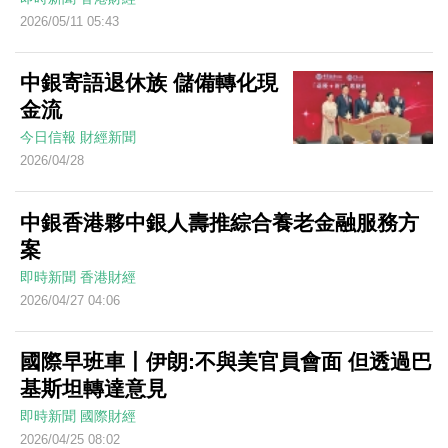
2026/05/11 05:43
中銀寄語退休族 儲備轉化現
金流
今日信報
財經新聞
2026/04/28
中銀香港夥中銀人壽推綜合養老金融服務方
案
即時新聞
香港財經
2026/04/27 04:06
國際早班車丨伊朗:不與美官員會面 但透過巴
基斯坦轉達意見
即時新聞
國際財經
2026/04/25 08:02