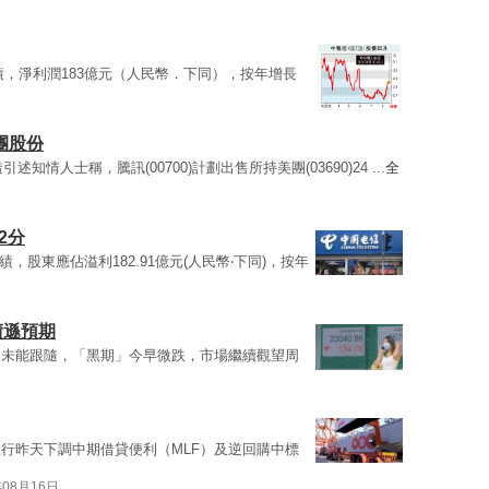
業績，淨利潤183億元（人民幣．下同），按年增長
團股份
情人士稱，騰訊(00700)計劃出售所持美團(03690)24 ...
全
2分
績，股東應佔溢利182.91億元(人民幣‧下同)，按年
績遜預期
日未能跟隨，「黑期」今早微跌，市場繼續觀望周
行昨天下調中期借貸便利（MLF）及逆回購中標
年08月16日