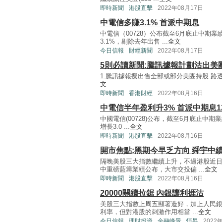
即時新聞
港股直擊
2022年08月17日
中電信多賺3.1% 首派中期息
中電信（00728）公布截至6月底止中期
3.1%，剔除去年出售 ...
全文
今日信報
財經新聞
2022年08月17日
5則必讀新聞:騰訊據報計劃沽出美
1.騰訊據報擬出售全部或部分美團持股 路透引述知
文
即時新聞
香港財經
2022年08月16日
中電信半年盈利升3% 首派中期息1
中國電信(00728)公布，截至6月底止中期業
增長3.0 ...
全文
即時新聞
港股直擊
2022年08月16日
開市焦點:黑期今早乏方向 舜宇中
隔晚美股三大指數繼續上升，不過港股近
中重磅藍籌業績公布，大市交投偏 ...
全文
即時新聞
港股直擊
2022年08月16日
20000關續拉鋸 內銀讓利捱沽
美股三大指數上周五顯著造好，加上人民銀
利率，但對港股的刺激作用相當 ...
全文
今日信報
理財投資
金融峰景
恒昇
2022