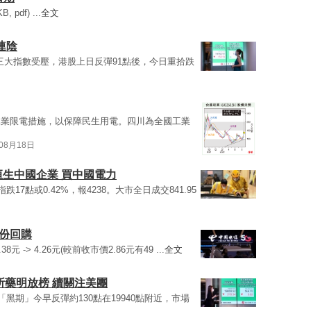
pdf) ...
全文
連陰
三大指數受壓，港股上日反彈91點後，今日重拾跌
工業限電措施，以保障民生用電。四川為全國工業
08月18日
恒生中國企業 買中國電力
跌17點或0.42%，報4238。大市全日成交841.95
份回購
元 -> 4.26元(較前收市價2.86元有49 ...
全文
所藥明放榜 續關注美團
黑期」今早反彈約130點在19940點附近，市場