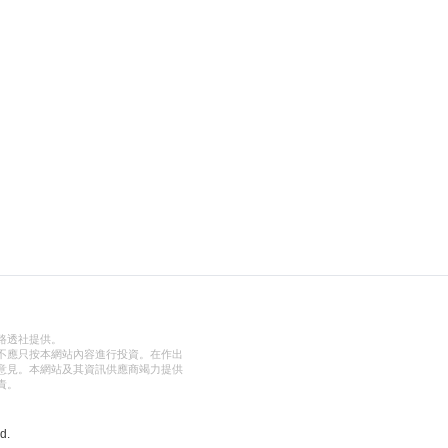
路透社提供。
不應只按本網站內容進行投資。在作出
意見。本網站及其資訊供應商竭力提供
責。
d.