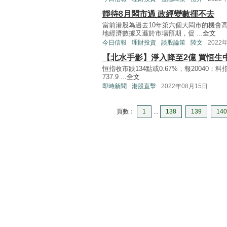
靜待8月悶市過 政經變數揮不去
當前港股為過去10年第六個大悶市的機會
地經濟數據又遜於市場預期，促 ...
全文
今日信報
理財投資
談股論策
陸文
2022
【北水手影】淨入降至2億 買恒生中
恒指收市跌134點或0.67%，報20040；科
737.9 ...
全文
即時新聞
港股直擊
2022年08月15日
頁數：
1
...
138
139
140