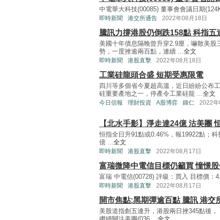
中電華大科技(00085) 董事會會議日期(124KB, 
即時新聞
港交所通告
2022年08月18日
騰訊力撐港股仍倒跌158點 科指五
美國十年債息隔晚曾升穿2.9厘，嚇散美股
勢，一度挫逾兩百點，連續 ...
全文
即時新聞
港股直擊
2022年08月18日
工業硅龍頭合盛 短期受惠限電
四川等多個省今夏超高溫，近日紛紛公布
硅重要產地之一，停產令工業硅龍 ...
全文
今日信報
理財投資
A股博弈
鍾仁
2022年
【北水手影】淨走達24億 沽美團 
恒指全日升91點或0.46%，報19922點；科指
億 ...
全文
即時新聞
港股直擊
2022年08月17日
富瑞微降中電信目標仍籲買 憧憬股
富瑞 中電信(00728) 評級：買入 目標價：4.38
即時新聞
港股直擊
2022年08月17日
開市焦點:黑期彈逾百點 騰訊 港交
美股道指創五連升，港股兩日挫345點後，「
繼續關注美團(036 ...
全文