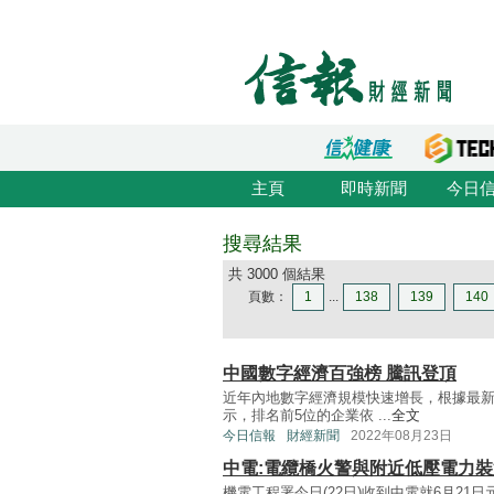
主頁
即時新聞
今日
搜尋結果
共 3000 個結果
頁數：
1
...
138
139
140
中國數字經濟百強榜 騰訊登頂
近年內地數字經濟規模快速增長，根據最新發
示，排名前5位的企業依 ...
全文
今日信報
財經新聞
2022年08月23日
中電:電纜橋火警與附近低壓電力
機電工程署今日(22日)收到中電就6月2