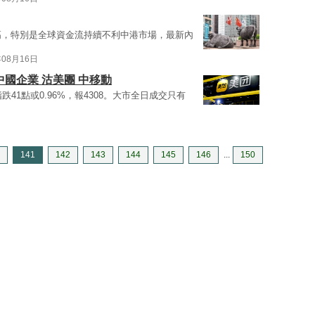
高，特別是全球資金流持續不利中港市場，最新內
年08月16日
國企業 沽美團 中移動
指跌41點或0.96%，報4308。大市全日成交只有
141
142
143
144
145
146
...
150