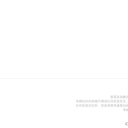
股票及指數
本網站的內容概不構成任何投資意見
任何投資決定前，投資者應考慮產品
準
C