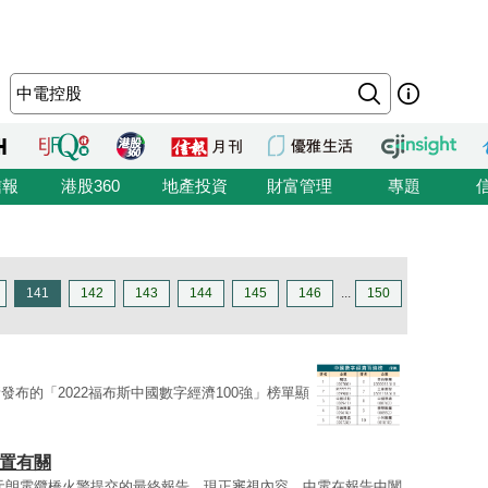
信報
港股360
地產投資
財富管理
專題
141
142
143
144
145
146
...
150
布的「2022福布斯中國數字經濟100強」榜單顯
裝置有關
1日元朗電纜橋火警提交的最終報告，現正審視內容。中電在報告中闡