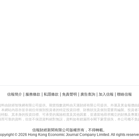
|
|
|
|
|
|
信報簡介
服務條款
私隱條款
免責聲明
廣告查詢
加入信報
聯絡信報
資料由財經智珠網有限公司提供。期貨指數資料由天滙財經有限公司提供。外滙及黃金報價由
，本網站內容亦並非就任何個別投資者的特定投資目標、財務狀況及個別需要而編製。投資者
的特點、其本身的投資目標、可承受的風險程度及其他因素，並適當地尋求獨立的財務及專業
確而可靠的資料，但並不保證資料絕對無誤，資料如有錯漏而令閣下蒙受損失，本公司概不負
信報財經新聞有限公司版權所有，不得轉載。
opyright © 2026 Hong Kong Economic Journal Company Limited. All rights reserve