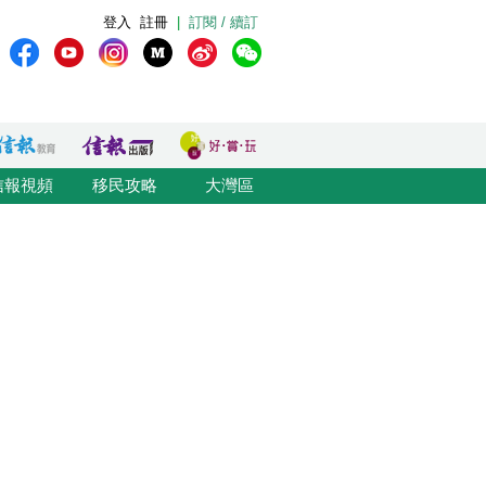
登入
註冊
|
訂閱 / 續訂
信報視頻
移民攻略
大灣區