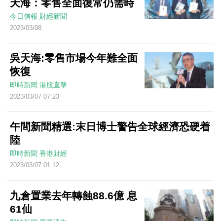
天海：零售全面復常仍需時
今日信報
財經新聞
2023/03/08
吳天海:零售市場今年難全面
恢復
即時新聞
港股直擊
2023/03/07 07:23
午間新聞精選:末日博士警告全球經濟恐硬着
陸
即時新聞
香港財經
2023/03/07 01:12
九倉置業去年轉蝕88.6億 息
61仙