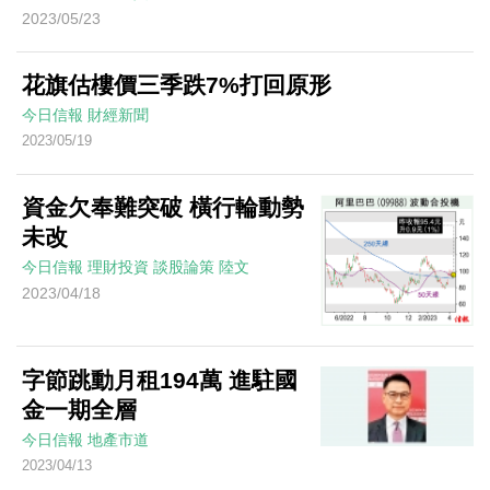
2023/05/23
花旗估樓價三季跌7%打回原形
今日信報
財經新聞
2023/05/19
資金欠奉難突破 橫行輪動勢
未改
今日信報
理財投資
談股論策
陸文
2023/04/18
字節跳動月租194萬 進駐國
金一期全層
今日信報
地產市道
2023/04/13