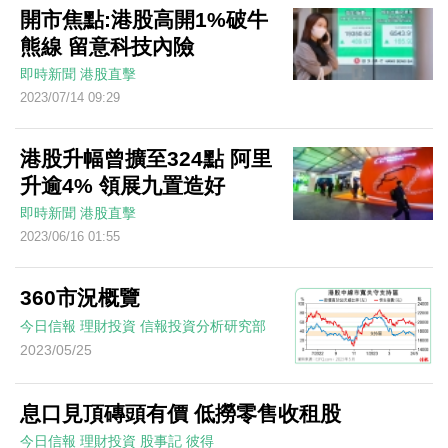
開市焦點:港股高開1%破牛
熊線 留意科技內險
即時新聞
港股直擊
2023/07/14 09:29
港股升幅曾擴至324點 阿里
升逾4% 領展九置造好
即時新聞
港股直擊
2023/06/16 01:55
360市況概覽
今日信報
理財投資
信報投資分析研究部
2023/05/25
息口見頂磚頭有價 低撈零售收租股
今日信報
理財投資
股事記
彼得