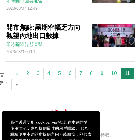
即時新聞
重要通告
2023/03/07 12:49
開市焦點:黑期窄幅乏方向
觀望內地出口數據
即時新聞
港股直擊
2023/03/07 09:12
«
2
3
4
5
6
7
8
9
10
11
頁
數：
»
我們透過使用 cookies 來評估您在本網站的
使用情況，為您提供最佳的用戶體驗。 如您
繼續使用本網站所提供之內容或服務，即代表
信報財經新聞有限公司版權所有，不得轉載。