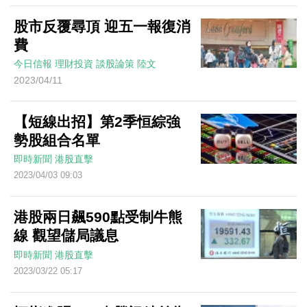
股市反覆尋頂 迎五一報復消
費
今日信報
理財投資
談股論策
陸文
2023/04/11
【短線出招】第2季恒綜強
勢股組合名單
即時新聞
港股直擊
2023/04/03 09:03
港股兩日飆590點受制牛熊
線 觀望儲局議息
即時新聞
港股直擊
2023/03/22 05:17