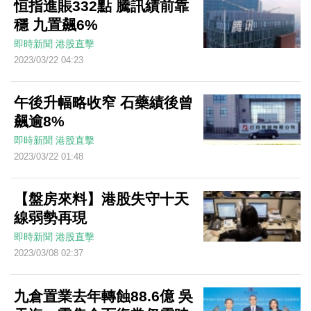
恒指進賬332點 騰訊績前靠
穩 九置飆6%
即時新聞
港股直擊
2023/03/22 04:23
午後升幅略收窄 石藥績後曾
飆逾8%
即時新聞
港股直擊
2023/03/22 01:48
【盤房來料】港股失守十天
線弱勢再現
即時新聞
港股直擊
2023/03/08 02:37
九倉置業去年轉蝕88.6億 吳