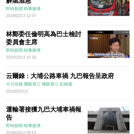
解燃眉急
即時新聞
時事脈搏
2018/03/13 12:07
林鄭委任倫明高為巴士檢討
委員會主席
即時新聞
時事脈搏
2018/03/13 10:18
云爾錄 : 大埔公路車禍 九巴報告呈政府
今日信報
獨眼香江
獨眼香江
紀曉風
2018/03/13
運輸署接獲九巴大埔車禍報
告
即時新聞
時事脈搏
2018/03/12 09:53