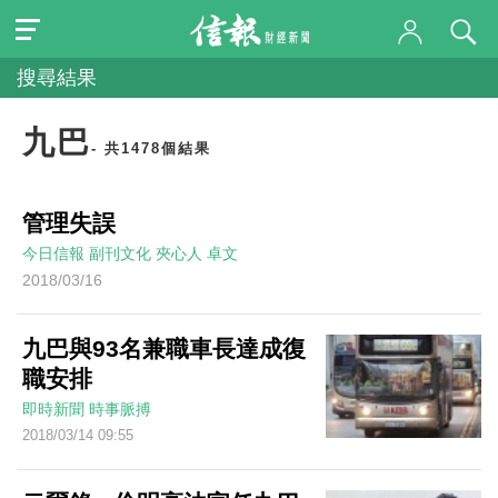
搜尋結果
九巴
- 共1478個結果
管理失誤
今日信報
副刊文化
夾心人
卓文
2018/03/16
九巴與93名兼職車長達成復
職安排
即時新聞
時事脈搏
2018/03/14 09:55