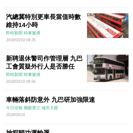
汽總冀特別更車長當值時數
維持14小時
即時新聞
時事脈搏
2018/03/10 09:25
新聘退休警司作管理層 九巴
工會質疑外行人是否勝任
即時新聞
時事脈搏
2018/03/10 08:56
車輛落斜防意外 九巴研加強限速
今日信報
獨眼香江
城市天眼
2018/03/10
神探歸功運輸署