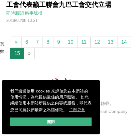
工會代表籲工聯會九巴工會交代立場
即時新聞
時事脈搏
2018/03/08 10:21
«
6
7
8
9
10
11
12
13
14
頁
數：
15
»
我們透過使用 cookies 來評估您在本網站的
使用情況，為您提供最佳的用戶體驗。 如您
繼續使用本網站所提供之內容或服務，即代表
信報財經新聞有限公司版權所有，不得轉載。
您已同意我們最新之私隱條款。
了解更多
Copyright © 2026 Hong Kong Economic Journal Company
Limited. All rights reserved.
關閉