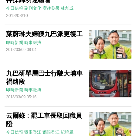
今日信報
副刊文化
嚮往發呆
林創成
2018/03/10
葉蔚琳夫婦獲九巴派更復工
即時新聞
時事脈搏
2018/03/09 08:04
九巴研單層巴士行駛大埔車
禍路段
即時新聞
時事脈搏
2018/03/09 05:16
云爾錄 : 罷工車長取回職員
證
今日信報
獨眼香江
獨眼香江
紀曉風