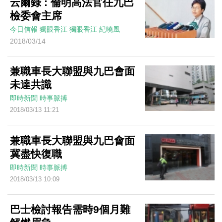
云爾錄 : 倫明高法官任九巴
檢委會主席
今日信報
獨眼香江
獨眼香江
紀曉風
2018/03/14
兼職車長大聯盟與九巴會面
未達共識
即時新聞
時事脈搏
2018/03/13 11:21
兼職車長大聯盟與九巴會面
冀盡快復職
即時新聞
時事脈搏
2018/03/13 10:09
巴士檢討報告需時9個月難