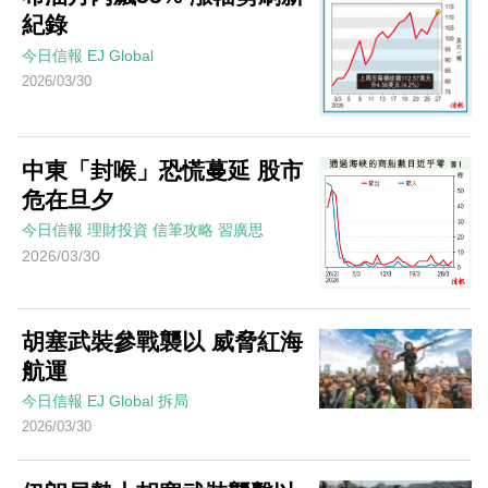
紀錄
今日信報
EJ Global
2026/03/30
中東「封喉」恐慌蔓延 股市
危在旦夕
今日信報
理財投資
信筆攻略
習廣思
2026/03/30
胡塞武裝參戰襲以 威脅紅海
航運
今日信報
EJ Global
拆局
2026/03/30