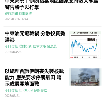
中東局勢丨伊朗指某地區國家支持敵人奪島
警告將予以打擊
即時新聞
時事脈搏
2026/03/26 06:44
中東油元避戰禍 分散投資勢
湧港
今日信報
理財投資
信筆攻略
習廣思
2026/03/23
以總理首證伊朗喪失製核武
能力 應美要求停襲氣田 暗
示或展開地面戰
今日信報
EJ Global
伊朗存亡
2026/03/21