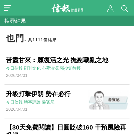
搜尋結果
也門
- 共1111個結果
苦盡甘來︰願復活之光 撫慰戰亂之地
今日信報
副刊文化
心夢清源
郭少棠教授
2026/04/01
升級打擊伊朗 勢在必行
今日信報
時事評論
魯賓尼
2026/04/01
【30天免費閱讀】日圓貶破160 干預風險再