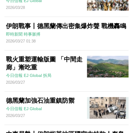
今日信報
EJ Global
2026/03/28
伊朗戰事丨德黑蘭傳出密集爆炸聲 戰機轟鳴
即時新聞
時事脈搏
2026/03/27 01:38
戰火重塑運輸版圖 「中間走
廊」漸吃重
今日信報
EJ Global
拆局
2026/03/27
德黑蘭加強石油重鎮防禦
今日信報
EJ Global
2026/03/27