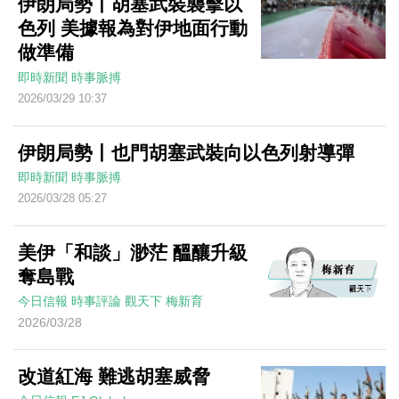
伊朗局勢丨胡塞武裝襲擊以
色列 美據報為對伊地面行動
做準備
即時新聞
時事脈搏
2026/03/29 10:37
伊朗局勢丨也門胡塞武裝向以色列射導彈
即時新聞
時事脈搏
2026/03/28 05:27
美伊「和談」渺茫 醞釀升級
奪島戰
今日信報
時事評論
觀天下
梅新育
2026/03/28
改道紅海 難逃胡塞威脅