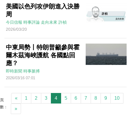
美國以色列攻伊朗進入決勝
周
今日信報
時事評論
走向未來
許楨
2026/03/20
中東局勢丨特朗普籲參與霍
爾木茲海峽護航 各國點回
應？
即時新聞
時事脈搏
2026/03/16 07:01
«
1
2
3
4
5
6
7
8
9
10
頁
數：
»