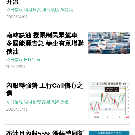
升溫
今日信報
理財投資
滙海縱橫
黃楚淇
2026/04/01
南韓缺油 擬限制民眾駕車
多國能源告急 菲企有意增購
俄油
今日信報
EJ Global
2026/03/31
內銀轉強勢 工行Call信心之
選
今日信報
理財投資
期權戰術
徐達
2026/03/31
布油月內飆55% 漲幅勢刷新