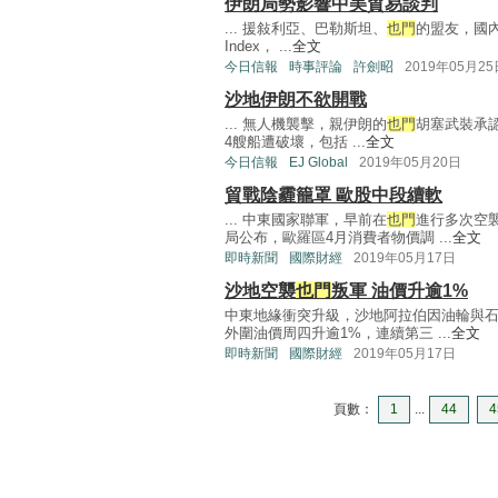
伊朗局勢影響中美貿易談判
... 援敍利亞、巴勒斯坦、
也門
的盟友，國內
Index， ...
全文
今日信報
時事評論
許劍昭
2019年05月25
沙地伊朗不欲開戰
... 無人機襲擊，親伊朗的
也門
胡塞武裝承
4艘船遭破壞，包括 ...
全文
今日信報
EJ Global
2019年05月20日
貿戰陰霾籠罩 歐股中段續軟
... 中東國家聯軍，早前在
也門
進行多次空
局公布，歐羅區4月消費者物價調 ...
全文
即時新聞
國際財經
2019年05月17日
沙地空襲
也門
叛軍 油價升逾1%
中東地緣衝突升級，沙地阿拉伯因油輪與
外圍油價周四升逾1%，連續第三 ...
全文
即時新聞
國際財經
2019年05月17日
頁數：
1
...
44
4