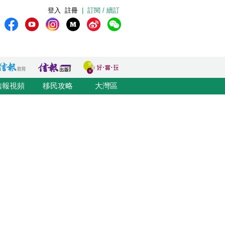
登入
註冊
|
訂閱 / 續訂
信報視頻
移民攻略
大灣區