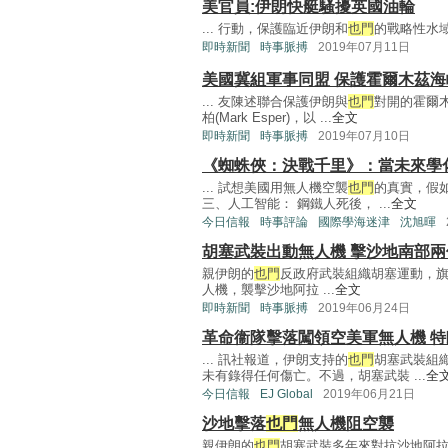
美官員:伊朗快艇騷擾英國油輪
... 行動，保護臨近伊朗和
也門
的戰略性水域。
即時新聞
時事脈搏
2019年07月11日
美國冀組軍事同盟 保護霍爾木茲海
... 友陳述聯合保護伊朗與
也門
對開的霍爾
柏(Mark Esper)，以 ...
全文
即時新聞
時事脈搏
2019年07月10日
《蜘蛛俠：決戰千里》：當未來學
... 試想美國用無人機空襲
也門
的真實，假
三、人工智能： 鋼鐵人死後， ...
全文
今日信報
時事評論
國際學海迷津
沈旭暉
胡塞武裝出動無人機 擊沙地南部兩
親伊朗的
也門
反政府武裝組織胡塞運動，旗下
人機，襲擊沙地阿拉 ...
全文
即時新聞
時事脈搏
2019年06月24日
革命衞隊擊落闖領空美軍無人機 
... 訊社報道，伊朗支持的
也門
胡塞武裝組
未有錄得任何傷亡。不過，胡塞武裝 ...
全
今日信報
EJ Global
2019年06月21日
沙地擊落
也門
無人機阻空襲
親伊朗的
也門
胡塞武裝多年來對抗沙地阿