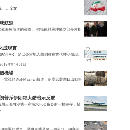
 ...
全文
峽航道
木茲海峽航道的策略。 鄧福德與署理國防部長埃斯
化成現實
如配合AR，足以令當地人想到種種古代神話傳說。
2019年07月01日
個機場
電視頻道al-Masirah報道，胡塞武裝周日出動無
特朗普斥伊朗犯大錯暗示反擊
織周三晚向沙地一座海水化淡廠發射一枚導彈，暫
文
拉伯領導的聯軍，是中東地區另一個火頭。胡塞武