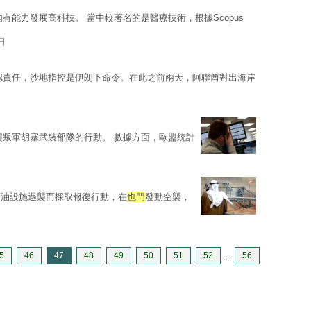
有能力發展高科技。 當中較著名的是醫療技術，根據Scopus
日
認責任，沙地指控是伊朗下命令。在此之前兩天，阿聯酋對出海岸
襲叛軍胡塞武裝部隊的行動。 數據方面，歐盟統計
石油設施遇襲而採取報復行動，在
也門
發動空襲，
5
46
47
48
49
50
51
52
...
56