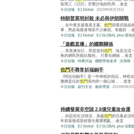
裝周三（12日）空襲沙地的民用 ...
全文
今日信報
EJ Global
2019年06月15日
特朗普莫明封殺 未必與伊朗開戰
... 在中東支援着真主黨、
也門
胡塞武裝組
軍，勢必為後者增添不少麻煩。有鑑於 ...
今日信報
EJ Global
EJ GLOBAL plus 環
「遊戲直播」的國際關係
... 英美澳加日，而是曾到
也門
、埃及交流
角的網民所能比擬的。 只要在網絡 ...
全文
今日信報
時事評論
國際學海迷津
沈旭暉
也門
不尋常祈福銅手
《阿拉伯銅手》是一件神祇的供品，神祇
雅姆是位於
也門
境內的一個山城， ...
全文
今日信報
副刊文化
藝術導賞
2019年06月
持續發展非空談 2.8億兒童改命運
... 的惡劣生活情況，身處
也門
的兒童必須得
年前落後或曾經發生嚴重戰亂 ...
全文
今日信報
EJ Global
EJ GLOBAL plus 信觀