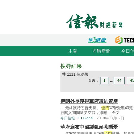
主頁
即時新聞
今日
搜尋結果
共 1111 個結果
頁數：
1
...
44
4
伊朗外長漠視華府凍結資產
... 最終獲特朗普支持。
也門
軍營受襲40死
行閱兵期間遭受空襲，據報 ...
全文
今日信報
EJ Global
2019年08月02日
華府遍布中國製鏡頭惹隱憂
... 售案將加劇具破壞力的
也門
戰爭，加劇