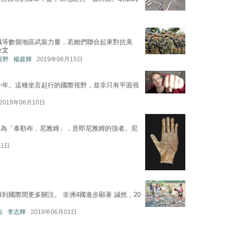
織等數個地區武裝力量，若她們聯合起來對抗美
全文
地視野
楊庭輝
2019年06月15日
一年。這種坐言起行的國際視野，並非只有平面視
2019年06月10日
名為「泰勒布．尼雅姆」，意即尼雅姆的強者。尼
01日
到國際間更多關注。 非洲4國進步顯著 誠然，20
點
李志輝
2019年06月01日