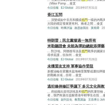
（Mike Pomp ...
全文
今日信報
EJ Global
2019年07月31日
香江五問
... 演變成如中非共和國或
也門
一樣的內戰
大陸的穩定發展更有利。兩者之間 ...
全文
今日信報
時事評論
政思故我在
黃裕舜
2
特朗普：民主黨慘過一無所有
米勒聽證會 未能為彈劾總統添彈藥
... 對沙地、阿聯酋等涉及
也門
戰爭的國家
尋求庇護，但加州 ...
全文
今日信報
EJ Global
2019年07月26日
未獲盟友支持 軍事協作受阻
多艘油輪在霍爾木茲海峽受襲擊或遭扣押
的戰略水域，但有 ...
全文
今日信報
EJ Global
2019年07月20日
逃犯條例修訂爭議下 多元文化與教
... 府組織出資培訓埃及和
也門
的民運領袖
者，我們有責任提醒香港年輕學生在投 ...
今日信報
副刊文化
教育講論
王浩博士 John 