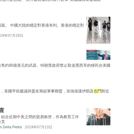
局面。 中國大陸的穩定對香港有利。香港的穩定對
019年07月29日
出售約80億美元的武器。特朗普政府禁止取道墨西哥的移民在美國
後，美國早前建議與盟友籌組軍事聯盟，加強保護伊朗及
也門
附近
育
，結合近期中美之間的貿易衝突，作為教育工作
全文
Della Pietra
2019年07月13日