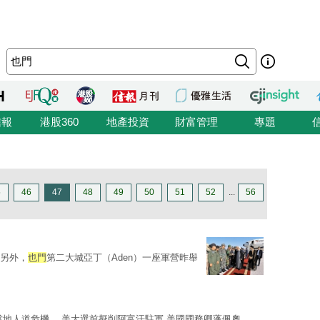
信報
港股360
地產投資
財富管理
專題
5
46
47
48
49
50
51
52
...
56
 另外，
也門
第二大城亞丁（Aden）一座軍營昨舉
當地人道危機。 美大選前擬削阿富汗駐軍 美國國務卿蓬佩奧