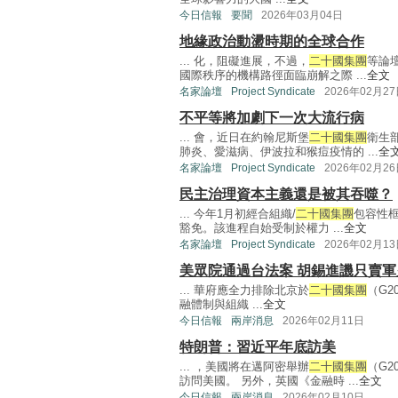
今日信報
要聞
2026年03月04日
地緣政治動盪時期的全球合作
... 化，阻礙進展，不過，
二十國集團
等論
國際秩序的機構路徑面臨崩解之際 ...
全文
名家論壇
Project Syndicate
2026年02月2
不平等將加劇下一次大流行病
... 會，近日在約翰尼斯堡
二十國集團
衛生
肺炎、愛滋病、伊波拉和猴痘疫情的 ...
全
名家論壇
Project Syndicate
2026年02月2
民主治理資本主義還是被其吞噬？
... 今年1月初經合組織/
二十國集團
包容性框
豁免。該進程自始受制於權力 ...
全文
名家論壇
Project Syndicate
2026年02月1
美眾院通過台法案 胡錫進譏只賣軍
... 華府應全力排除北京於
二十國集團
（G
融體制與組織 ...
全文
今日信報
兩岸消息
2026年02月11日
特朗普：習近平年底訪美
... ，美國將在邁阿密舉辦
二十國集團
（G
訪問美國。 另外，英國《金融時 ...
全文
今日信報
兩岸消息
2026年02月10日