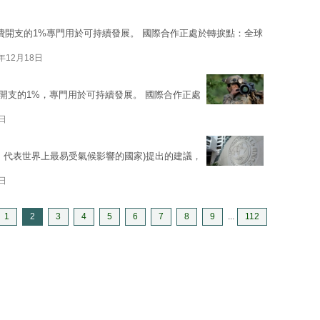
費開支的1%專門用於可持續發展。 國際合作正處於轉捩點：全球
5年12月18日
開支的1%，專門用於可持續發展。 國際合作正處
7日
20，代表世界上最易受氣候影響的國家)提出的建議，
6日
1
2
3
4
5
6
7
8
9
...
112