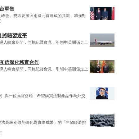
台軍售
人峰會。雙方要按照兩國元首達成的共識，加強對
文
 將晤習近平
0)領導人峰會期間，同施紀賢會見，引領中英關係走上
治互信深化務實合作
0)領導人峰會期間，同施紀賢會見，引領中英關係走上
20）與一位高官會晤，希望購買法製產品作為外交
經濟高級別原則轉化為實際成果」的「生物經濟挑
4日