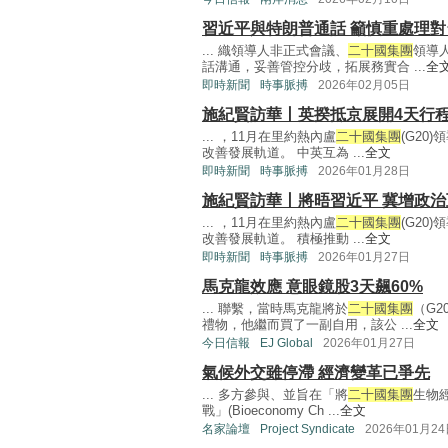
習近平與特朗普通話 籲慎重處理對
... 織領導人非正式會議、
二十國集團
領導
話溝通，妥善管控分歧，拓展務實合 ...
全
即時新聞
時事脈搏
2026年02月05日
施紀賢訪華丨英揆抵京展開4天行程
... ，11月在里約熱內盧
二十國集團
(G2
改善發展軌道。 中英互為 ...
全文
即時新聞
時事脈搏
2026年01月28日
施紀賢訪華丨將晤習近平 冀增政
... ，11月在里約熱內盧
二十國集團
(G2
改善發展軌道。 積極推動 ...
全文
即時新聞
時事脈搏
2026年01月27日
馬克龍效應 意眼鏡股3天飆60%
... 聯繫，當時馬克龍將於
二十國集團
（G
禮物，他繼而買了一副自用，該公 ...
全文
今日信報
EJ Global
2026年01月27日
氣候外交雖停滯 經濟變革已爭先
... 多方參與、並旨在「將
二十國集團
生物
戰」(Bioeconomy Ch ...
全文
名家論壇
Project Syndicate
2026年01月2