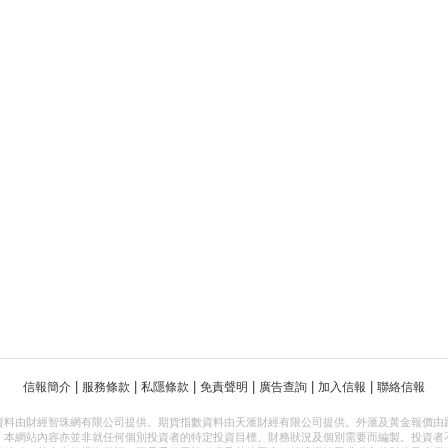
|
|
|
|
|
|
信報簡介
服務條款
私隱條款
免責聲明
廣告查詢
加入信報
聯絡信報
資料由財經智珠網有限公司提供。期貨指數資料由天滙財經有限公司提供。外滙及黃金報價由
，本網站內容亦並非就任何個別投資者的特定投資目標、財務狀況及個別需要而編製。投資者