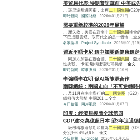
美貿易代表:特朗普訪華前 中美或
... 羅里達州邁阿密，出席
二十國集團
(G20
即時新聞
國際財經
2026年01月21日
需要重新校準的2026年展望
... 屢失效，美國在對南非
二十國集團
峰會
下已成眼雲煙。取而代之的是一個地 ...
全
名家論壇
Project Syndicate
2026年01月1
習近平晤卡尼 稱中加關係健康穩
... 同加方加強在聯合國、
二十國集團
、亞
性挑戰。 卡尼:願構建強勁可持續 ...
全文
即時新聞
時事脈搏
2026年01月16日
李強晤李在明 促AI新能源合作
南韓總統：兩國走向「不可逆轉時
... 及11月在南非舉行的
二十國集團
（G2
續租借大熊貓 中國201 ...
全文
今日信報
兩岸消息
2026年01月07日
印度：經濟規模膺全球第四
GDP逾32萬億超日本 望3年追過德
... 級機構穆迪預期印度為
二十國集團
（G2
分別升6.4%及6.5 ...
全文
今日信報
EJ Global
2026年01月01日