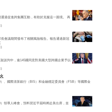
壇通過促進跨集團互動，有助於克服這一困境。 再
7日
部長會議期間發布了相關風險報告。報告通過新冠
文
6日
架談判中，逾145國同意對美國大型跨國企業予以
3日
火
20）、國際清算銀行（BIS）和金融穩定委員會（FSB）等國際金
20）領導人峰會，預料習近平屆時將赴美出席，並