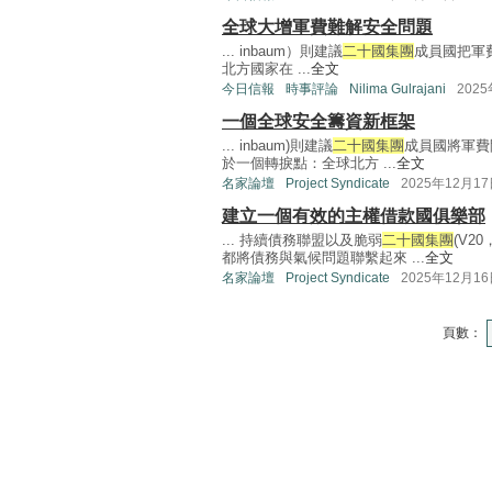
全球大增軍費難解安全問題
... inbaum）則建議
二十國集團
成員國把軍
北方國家在 ...
全文
今日信報
時事評論
Nilima Gulrajani
202
一個全球安全籌資新框架
... inbaum)則建議
二十國集團
成員國將軍費
於一個轉捩點：全球北方 ...
全文
名家論壇
Project Syndicate
2025年12月1
建立一個有效的主權借款國俱樂部
... 持續債務聯盟以及脆弱
二十國集團
(V
都將債務與氣候問題聯繫起來 ...
全文
名家論壇
Project Syndicate
2025年12月1
頁數：