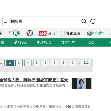
信報
港股360
地產投資
財富管理
專題
1
2
3
4
5
6
7
8
9
...
112
全球富人稅」難執行 超級富豪隻手遮天
）亦曾發報告，時任主席國巴西建議對全球最富有人
20）財金渠道合作等深入交換意見。廖岷指出，中國與德國是具有