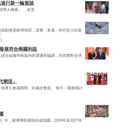
先進行新一輪貿談
)領導人峰會。 ...
全文
的抵制便是鮮明例證，證實「多邊」時代至少在當
文
9日
定發展符合兩國利益
太經合組織等框架內的溝通和協調，共同應對全球
代潮流」
0）領導人會議期間，共兩次會面。 韓方：開展商討
國
0）中，經濟增長最快的成員國，2026年及2027年