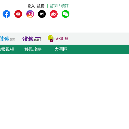
登入
註冊
|
訂閱 / 續訂
信報視頻
移民攻略
大灣區