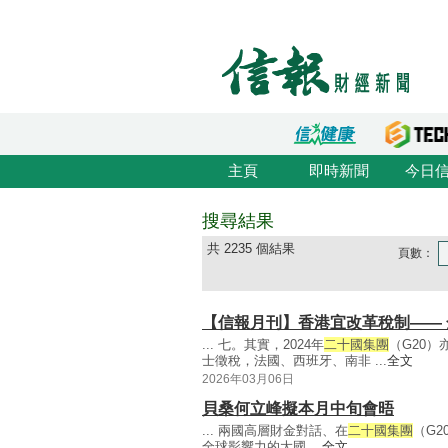
主頁
即時新聞
今日
搜尋結果
共 2235 個結果
頁數：
【信報月刊】香港宜改革稅制—— 
... 七。其實，2024年
二十國集團
（G20
士徵稅，法國、西班牙、南非 ...
全文
2026年03月06日
貝桑何立峰擬本月中旬會晤
... 兩國高層財金對話、在
二十國集團
（G
全球影響力的大國 ...
全文