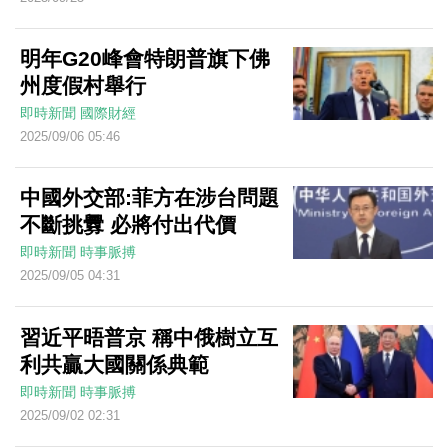
明年G20峰會特朗普旗下佛
州度假村舉行
即時新聞
國際財經
2025/09/06 05:46
中國外交部:菲方在涉台問題
不斷挑釁 必將付出代價
即時新聞
時事脈搏
2025/09/05 04:31
習近平晤普京 稱中俄樹立互
利共贏大國關係典範
即時新聞
時事脈搏
2025/09/02 02:31