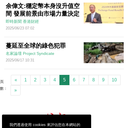
余偉文:穩定幣本身沒升值空
間 發展前景由市場力量決定
即時新聞
香港財經
2025/06/23 07:02
蔓延至全球的綠色犯罪
名家論壇
Project Syndicate
2025/06/17 10:31
«
1
2
3
4
5
6
7
8
9
10
頁
數：
»
我們透過使用 cookies 來評估您在本網站的