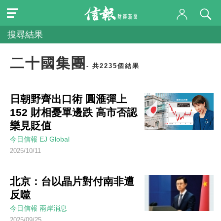
搜尋結果
二十國集團
- 共2235個結果
日朝野齊出口術 圓滙彈上
152 財相憂單邊跌 高市否認
樂見貶值
今日信報
EJ Global
2025/10/11
北京：台以晶片對付南非遭
反噬
今日信報
兩岸消息
2025/09/25