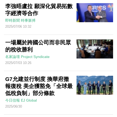
李強晤盧拉 願深化貿易拓數
字經濟等合作
即時新聞
時事脈搏
2025/07/06 10:32
一場屬於跨國公司而非民眾
的稅收勝利
名家論壇
Project Syndicate
2025/07/03 10:26
G7允建並行制度 換華府撤
報復稅 美企獲豁免「全球最
低稅負制」部分條款
今日信報
EJ Global
2025/06/30