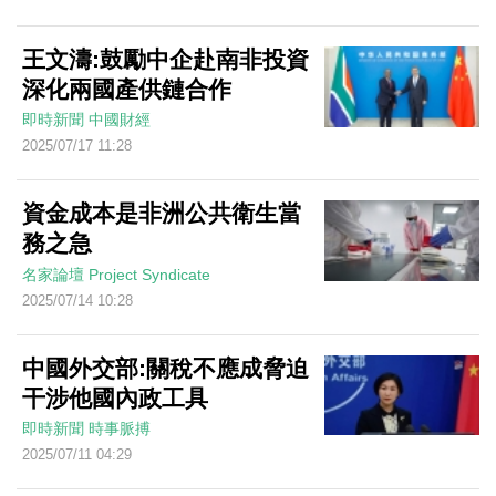
王文濤:鼓勵中企赴南非投資
深化兩國產供鏈合作
即時新聞
中國財經
2025/07/17 11:28
資金成本是非洲公共衛生當
務之急
名家論壇
Project Syndicate
2025/07/14 10:28
中國外交部:關稅不應成脅迫
干涉他國內政工具
即時新聞
時事脈搏
2025/07/11 04:29