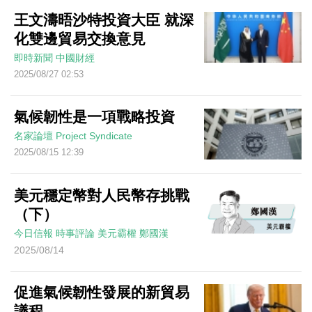
王文濤晤沙特投資大臣 就深
化雙邊貿易交換意見
即時新聞
中國財經
2025/08/27 02:53
氣候韌性是一項戰略投資
名家論壇
Project Syndicate
2025/08/15 12:39
美元穩定幣對人民幣存挑戰
（下）
今日信報
時事評論
美元霸權
鄭國漢
2025/08/14
促進氣候韌性發展的新貿易
議程