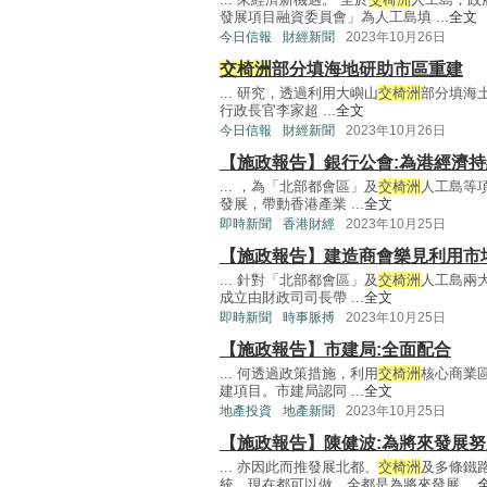
發展項目融資委員會」為人工島填 ...
全文
今日信報
財經新聞
2023年10月26日
交椅洲
部分填海地研助市區重建
... 研究，透過利用大嶼山
交椅洲
部分填海
行政長官李家超 ...
全文
今日信報
財經新聞
2023年10月26日
【施政報告】銀行公會:為港經濟
... ，為「北部都會區」及
交椅洲
人工島等
發展，帶動香港產業 ...
全文
即時新聞
香港財經
2023年10月25日
【施政報告】建造商會樂見利用市
... 針對「北部都會區」及
交椅洲
人工島兩
成立由財政司司長帶 ...
全文
即時新聞
時事脈搏
2023年10月25日
【施政報告】市建局:全面配合
... 何透過政策措施，利用
交椅洲
核心商業
建項目。市建局認同 ...
全文
地產投資
地產新聞
2023年10月25日
【施政報告】陳健波:為將來發展
... 亦因此而推發展北都、
交椅洲
及多條鐵
統，現在都可以做。全都是為將來發展 ...