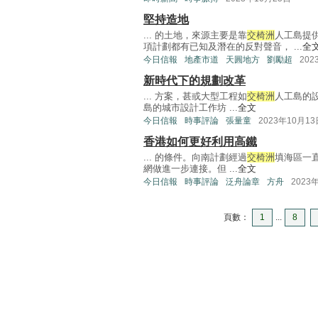
堅持造地
... 的土地，來源主要是靠
交椅洲
人工島提
項計劃都有已知及潛在的反對聲音， ...
全
今日信報
地產市道
天圓地方
劉勵超
202
新時代下的規劃改革
... 方案，甚或大型工程如
交椅洲
人工島的
島的城市設計工作坊 ...
全文
今日信報
時事評論
張量童
2023年10月13
香港如何更好利用高鐵
... 的條件。向南計劃經過
交椅洲
填海區一
網做進一步連接。但 ...
全文
今日信報
時事評論
泛舟論章
方舟
2023
頁數：
1
...
8