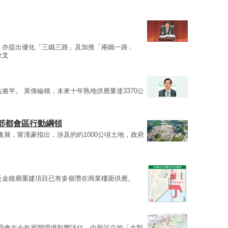
，亦提出優化「三鐵三路」及加推「兩鐵一路」
全文
逾半。 黃偉綸稱，未來十年熟地供應量達3370公
部都會區行動綱領
進展，甯漢豪指出，涉及的約1000公頃土地，政府
及金鐘廊重建項目已有多個潛在商業樓面供應。
府會在今年展開環境影響評估，由新設立的「大型