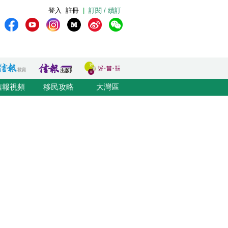
登入
註冊
|
訂閱 / 續訂
信報視頻
移民攻略
大灣區