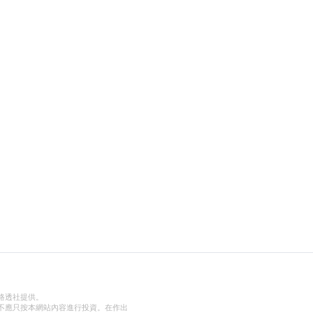
路透社提供。
不應只按本網站內容進行投資。在作出