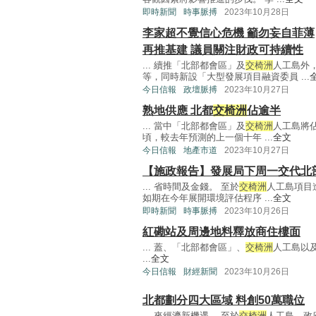
即時新聞
時事脈搏
2023年10月28日
李家超不覺信心危機 籲勿妄自菲薄
再推基建 議員關注財政可持續性
... 續推「北部都會區」及
交椅洲
人工島外
等，同時新設「大型發展項目融資委員 ...
今日信報
政壇脈搏
2023年10月27日
熟地供應 北都
交椅洲
佔逾半
... 當中「北部都會區」及
交椅洲
人工島將佔
頃，較去年預測的上一個十年 ...
全文
今日信報
地產市道
2023年10月27日
【施政報告】發展局下周一交代北
... 省時間及金錢。 至於
交椅洲
人工島項目
如期在今年展開環境評估程序 ...
全文
即時新聞
時事脈搏
2023年10月26日
紅磡站及周邊地料釋放商住樓面
... 蓋、「北部都會區」、
交椅洲
人工島以
...
全文
今日信報
財經新聞
2023年10月26日
北都劃分四大區域 料創50萬職位
... 來經濟新機遇。 至於
交椅洲
人工島，政