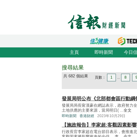
主頁
即時新聞
今日
搜尋結果
共 682 個結果
頁數：
1
...
8
發展局明公布《北部都會區行動綱
發展局局長甯漢豪在網誌表示，政府努力
土地供應的主要來源，當局明日( ...
全文
即時新聞
香港財經
2023年10月29日
【施政報告】李家超:客觀因素影
行政長官李家超在電台節目表示，會推進
客觀因素將影響推進的步伐。 李 ...
全文