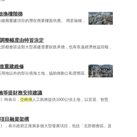
啟換樓階梯
金鐘廊重建項目的潛在商業樓面供應。 周若瑜稱，
稅調整幅度由特首決定
北部都會區這類大型基建需要財政承擔，也有長遠經濟效益回報，
推進重建維修
區用地以外的部分填海土地，協助推動公私營舊區
施等提財務安排建議
告》時表示，
交椅洲
人工島將提供1000公頃土地，以宜居、智慧、
展項目融資架構
告》，表示政府正推展多個大型發展項目，包括「北部都會區」及