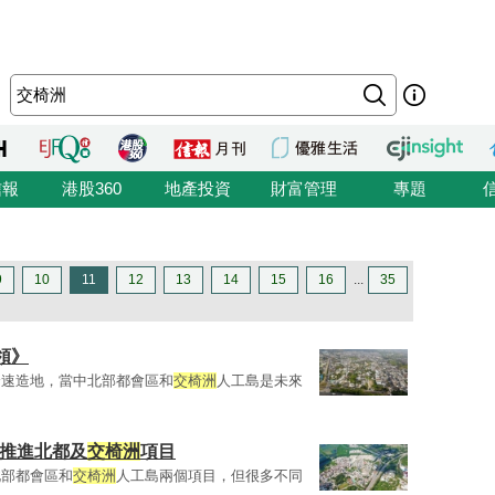
信報
港股360
地產投資
財富管理
專題
9
10
11
12
13
14
15
16
...
35
領》
全速造地，當中北部都會區和
交椅洲
人工島是未來
響推進北都及
交椅洲
項目
北部都會區和
交椅洲
人工島兩個項目，但很多不同