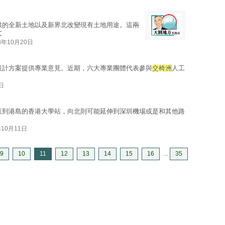
供的全新土地以及新界北改變現有土地用途。這兩
文
3年10月20日
設計方案提供專業意見。近期，六大專業團體代表參與
交椅洲
人工
日
直到港島的香港大學站，向北則可能延伸到深圳機場或是和其他路
年10月11日
9
10
11
12
13
14
15
16
...
35