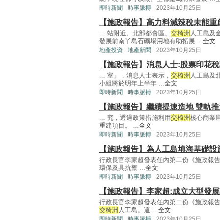
即時新聞
時事脈搏
2023年10月25日
【施政報告】高力料減辣稅未能重
... 站附近、北部都會區、
交椅洲
人工島及
發展前南丫島石礦場用地有助拓展 ...
全文
地產投資
地產新聞
2023年10月25日
【施政報告】消息人士:股票印花
... 室」，消息人士表示，
交椅洲
人工島及
小組將於明年上半年 ...
全文
即時新聞
時事脈搏
2023年10月25日
【施政報告】繼續提速造地 雙軌
... 究，透過政策措施利用
交椅洲
核心商業
重建項目。 ...
全文
即時新聞
時事脈搏
2023年10月25日
【施政報告】為人工島填海基礎設
行政長官李家超發表任內第二份《施政報
環保及具抗禦 ...
全文
即時新聞
時事脈搏
2023年10月25日
【施政報告】李家超:成立大型發
行政長官李家超發表任內第二份《施政報
交椅洲
人工島。這 ...
全文
即時新聞
時事脈搏
2023年10月25日