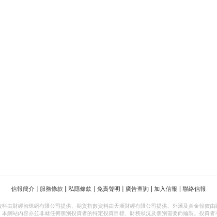
|
|
|
|
|
|
信報簡介
服務條款
私隱條款
免責聲明
廣告查詢
加入信報
聯絡信報
資料由財經智珠網有限公司提供。期貨指數資料由天滙財經有限公司提供。外滙及黃金報價由
，本網站內容亦並非就任何個別投資者的特定投資目標、財務狀況及個別需要而編製。投資者