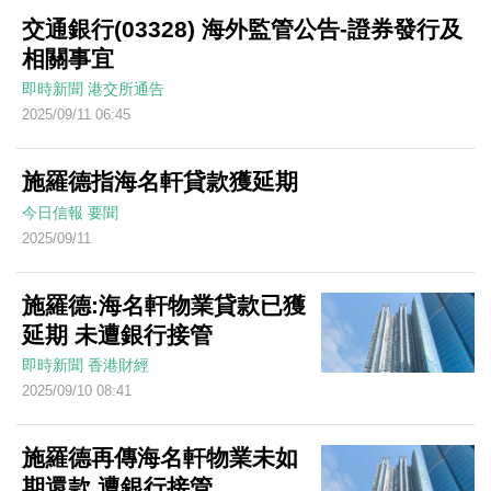
交通銀行(03328) 海外監管公告-證券發行及
相關事宜
即時新聞
港交所通告
2025/09/11 06:45
施羅德指海名軒貸款獲延期
今日信報
要聞
2025/09/11
施羅德:海名軒物業貸款已獲
延期 未遭銀行接管
即時新聞
香港財經
2025/09/10 08:41
施羅德再傳海名軒物業未如
期還款 遭銀行接管