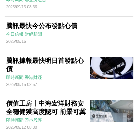
2025/09/16 08:36
騰訊最快今公布發點心債
今日信報
財經新聞
2025/09/16
騰訊據報最快明日首發點心
債
即時新聞
香港財經
2025/09/15 02:57
價值工房丨中海宏洋財務安
全穩健獲高度認可 前景可冀
即時新聞
即巿股評
2025/09/12 08:00