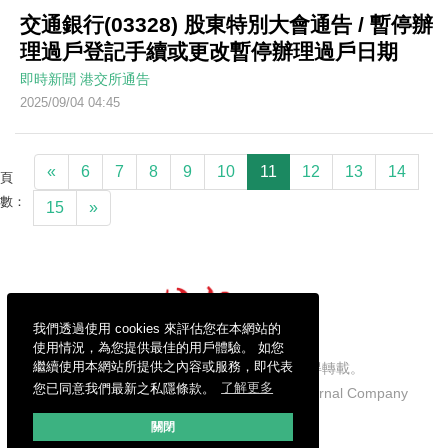
交通銀行(03328) 股東特別大會通告 / 暫停辦
理過戶登記手續或更改暫停辦理過戶日期
即時新聞
港交所通告
2025/09/04 04:45
«
6
7
8
9
10
11
12
13
14
頁
數：
15
»
我們透過使用 cookies 來評估您在本網站的
使用情況，為您提供最佳的用戶體驗。 如您
繼續使用本網站所提供之內容或服務，即代表
信報財經新聞有限公司版權所有，不得轉載。
您已同意我們最新之私隱條款。
了解更多
Copyright © 2026 Hong Kong Economic Journal Company
Limited. All rights reserved.
關閉