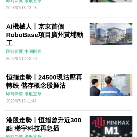
即時新聞
港股直擊
2026/07/13 12:25
AI機械人丨京東首個
RoboBase項目廣州黃埔動
工
即時新聞
中國財經
2026/07/13 12:20
恒指走勢丨24500現沽壓再
轉跌 儲存概念股捱沽
即時新聞
港股直擊
2026/07/13 11:41
港股走勢丨恒指曾升近300
點 稀宇科技再急插
即時新聞
港股直擊