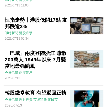
2026/07/13 11:00
恒指走勢丨港股低開17點 友
邦跌逾3%
即時新聞
港股直擊
2026/07/13 09:34
「巴威」兩度登陸浙江 疏散
200萬人 1949年以來 7月襲
當地最強颱風
今日信報
兩岸消息
2026/07/13
韓股鐵拳教育 有望返回正軌
今日信報
理財投資
英眼狙擊
黃國英
2026/07/13