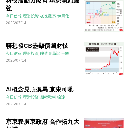
科技股動力改善 聯想勢頭最
強
今日信報
理財投資
板塊觀察
伊馬仕
2026/07/14
聯想發CB盡顯債圈財技
今日信報
理財投資
聊債鹿鼎記
王寨
2026/07/14
AI概念見頂換馬 京東可吼
今日信報
理財投資
期權戰術
徐達
2026/07/14
京東夥廣東政府 合作拓九大