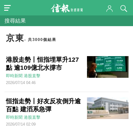
搜尋結果
京東
- 共3000個結果
港股走勢丨恒指埋單升127
點 逾109億北水撐市
即時新聞
港股直擊
2026/07/14 04:46
恒指走勢丨好友反攻倒升逾
百點 建滔系急彈
即時新聞
港股直擊
2026/07/14 02:09