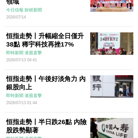
領域
今日信報
財經新聞
2026/07/14
恒指走勢丨升幅縮全日僅升
38點 稀宇科技再挫17%
即時新聞
港股直擊
2026/07/13 04:41
恒指走勢丨午後好淡角力 內
銀股向上
即時新聞
港股直擊
2026/07/13 01:44
恒指走勢丨半日跌26點 內險
股跌勢顯著