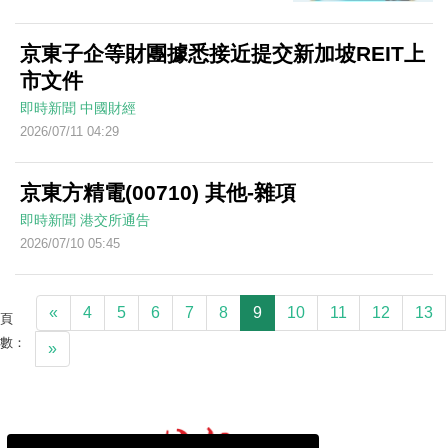
京東子企等財團據悉接近提交新加坡REIT上
市文件
即時新聞
中國財經
2026/07/11 04:29
京東方精電(00710) 其他-雜項
即時新聞
港交所通告
2026/07/10 05:45
«
4
5
6
7
8
9
10
11
12
13
頁
數：
»