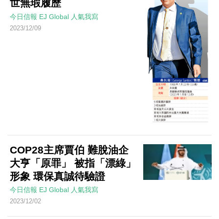
世無瑕履歷
今日信報
EJ Global
人氣我寫
2023/12/09
COP28主席賈伯 難脫油企
大亨「原罪」 被指「漂綠」
形象 環保真誠待驗證
今日信報
EJ Global
人氣我寫
2023/12/02