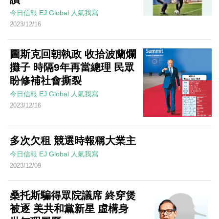
今日信報
EJ Global
人氣我寫
2023/12/16
圖斯克回朝執政 收拾波蘭爛
攤子 時隔9年再當總理 民眾
盼修補社會撕裂
今日信報
EJ Global
人氣我寫
2023/12/16
多次欠租 競選時報稱大業主
今日信報
EJ Global
人氣我寫
2023/12/09
桑托斯騙得眾院議席 終穿煲
被逐 美共和黨新星 虛構身