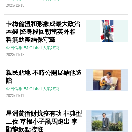
2023/11/18
卡梅倫溫和形象成最大政治
本錢 降身段回朝當英外相
料無助團結保守黨
今日信報
EJ Global
人氣我寫
2023/11/18
親民貼地 不時公開展結他造
詣
今日信報
EJ Global
人氣我寫
2023/11/11
星洲黃循財抗疫有功 非典型
上位 草根小子黑馬跑出 李
顯龍欽點接班