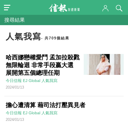
搜尋結果
人氣我寫
- 共709個結果
哈西娜戀權愛鬥 孟加拉殺戮
無限輪迴 非常手段贏大選
展開第五個總理任期
今日信報
EJ Global
人氣我寫
2024/01/13
擔心遭清算 藉司法打壓異見者
今日信報
EJ Global
人氣我寫
2024/01/13