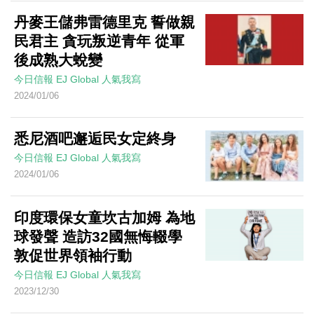
丹麥王儲弗雷德里克 誓做親
民君主 貪玩叛逆青年 從軍
後成熟大蛻變
今日信報
EJ Global
人氣我寫
2024/01/06
悉尼酒吧邂逅民女定終身
今日信報
EJ Global
人氣我寫
2024/01/06
印度環保女童坎古加姆 為地
球發聲 造訪32國無悔輟學
敦促世界領袖行動
今日信報
EJ Global
人氣我寫
2023/12/30