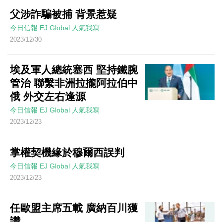
父涉詐騙被捕 背景惹疑
今日信報
EJ Global
人氣我寫
2023/12/30
埃及軍人總統塞西 堅持鐵腕
管治 聯繫非洲拉攏阿拉伯中
俄 外交左右逢源
今日信報
EJ Global
人氣我寫
2023/12/23
掌權契機緣於穆爾西誤判
今日信報
EJ Global
人氣我寫
2023/12/23
任歐盟主席五載 廣納百川獲
讚