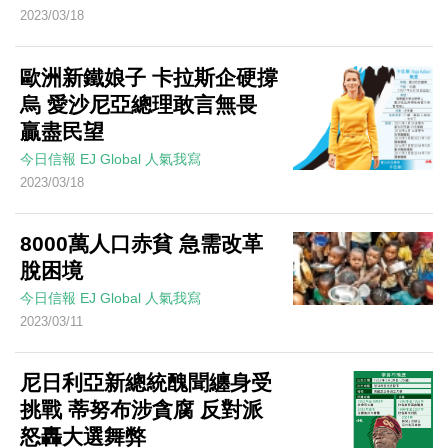
2023/03/18
歐洲新鐵娘子 卡拉斯企硬撐
烏 愛沙尼亞總理敢言無畏
贏盡民望
今日信報
EJ Global
人氣我寫
2023/03/18
8000萬人口赤貧 急需改革
脫困境
今日信報
EJ Global
人氣我寫
2023/03/11
尼日利亞新總統醜聞纏身受
挑戰 蒂努布涉貪腐 反對派
怒轟大選舞弊