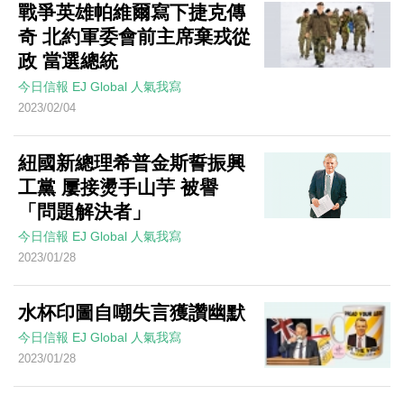
戰爭英雄帕維爾寫下捷克傳
奇 北約軍委會前主席棄戎從
政 當選總統
今日信報
EJ Global
人氣我寫
2023/02/04
紐國新總理希普金斯誓振興
工黨 屢接燙手山芋 被譽
「問題解決者」
今日信報
EJ Global
人氣我寫
2023/01/28
水杯印圖自嘲失言獲讚幽默
今日信報
EJ Global
人氣我寫
2023/01/28