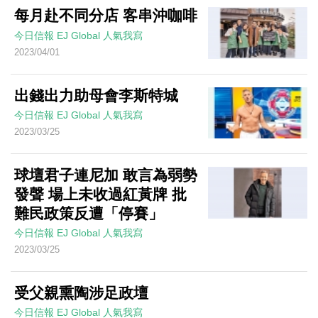
每月赴不同分店 客串沖咖啡
今日信報
EJ Global
人氣我寫
2023/04/01
出錢出力助母會李斯特城
今日信報
EJ Global
人氣我寫
2023/03/25
球壇君子連尼加 敢言為弱勢
發聲 場上未收過紅黃牌 批
難民政策反遭「停賽」
今日信報
EJ Global
人氣我寫
2023/03/25
受父親熏陶涉足政壇
今日信報
EJ Global
人氣我寫