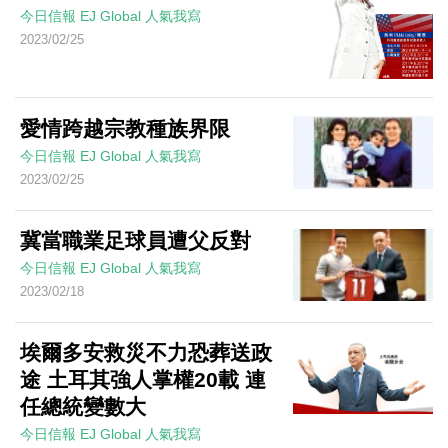
今日信報
EJ Global
人氣我寫
2023/02/25
愛情跨越宗教種族界限
今日信報
EJ Global
人氣我寫
2023/02/25
冀當職業足球員遭父反對
今日信報
EJ Global
人氣我寫
2023/02/18
埃爾多安救災不力恐葬送政
途 土耳其強人掌權20載 連
任總統變數大
今日信報
EJ Global
人氣我寫