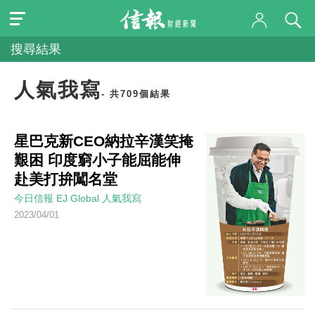
搜尋結果
人氣我寫
- 共709個結果
星巴克新CEO納拉辛漢笑掩
艱困 印度窮小子能屈能伸
赴美打拚闖名堂
今日信報
EJ Global
人氣我寫
2023/04/01