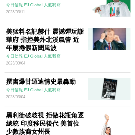
今日信報
EJ Global
人氣我寫
2023/03/11
美猛料名記赫什 震撼彈玩謝
華府 指控美炸北溪氣管 近
年屢捲假新聞風波
今日信報
EJ Global
人氣我寫
2023/03/04
撰書爆甘迺迪情史最轟動
今日信報
EJ Global
人氣我寫
2023/03/04
黑利衝破歧視 拒做花瓶角逐
總統 印度移民後代 美首位
少數族裔女州長