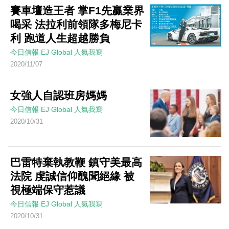
賽車壇造王者 掌F1先贏業界
喝采 法拉利前領隊多梅尼卡
利 跑道人生超越勝負
今日信報
EJ Global
人氣我寫
2020/11/07
女強人自認班房媽媽
今日信報
EJ Global
人氣我寫
2020/10/31
巴雷特棄執教鞭 鎮守美最高
法院 虔誠信仰醜聞絕緣 被
視極端保守惹議
今日信報
EJ Global
人氣我寫
2020/10/31