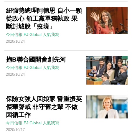
紐強勢總理阿德恩 自小一顆
從政心 領工黨單獨執政 果
斷封城脫「疫境」
今日信報
EJ Global
人氣我寫
2020/10/24
抱B聯合國開會創先河
今日信報
EJ Global
人氣我寫
2020/10/24
保險女強人回娘家 誓重振英
傑華聲威 非守舊之輩 不做
因循工作
今日信報
EJ Global
人氣我寫
2020/10/17