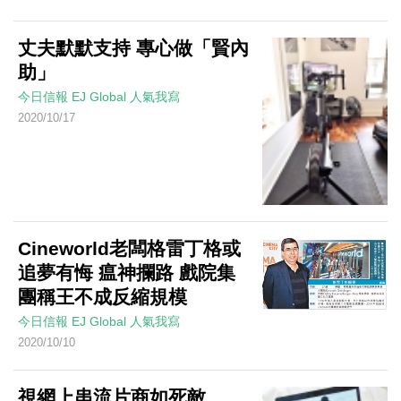
丈夫默默支持 專心做「賢內
助」
今日信報
EJ Global
人氣我寫
2020/10/17
Cineworld老闆格雷丁格或
追夢有悔 瘟神攔路 戲院集
團稱王不成反縮規模
今日信報
EJ Global
人氣我寫
2020/10/10
視網上串流片商如死敵