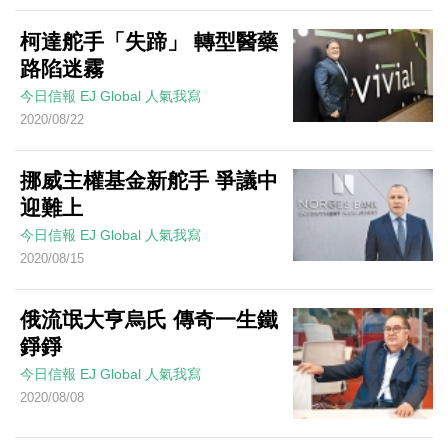
柯達舵手「失蹄」 轉型醫藥
路陷迷霧
今日信報
EJ Global
人氣我寫
2020/08/22
挪威主權基金新舵手 爭議中
迎難上
今日信報
EJ Global
人氣我寫
2020/08/15
俄流氓大亨烏氏 傳奇一生鐵
錚錚
今日信報
EJ Global
人氣我寫
2020/08/08