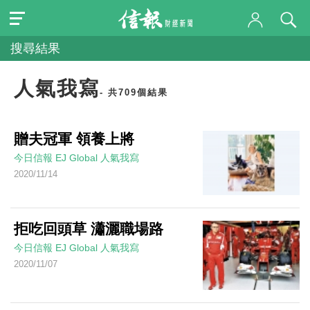
搜尋結果
人氣我寫
- 共709個結果
贈夫冠軍 領養上將
今日信報
EJ Global
人氣我寫
2020/11/14
拒吃回頭草 瀟灑職場路
今日信報
EJ Global
人氣我寫
2020/11/07