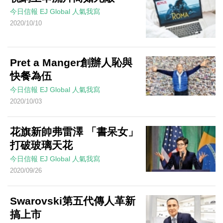
今日信報
EJ Global
人氣我寫
2020/10/10
Pret a Manger創辦人恥與
快餐為伍
今日信報
EJ Global
人氣我寫
2020/10/03
花旗新帥弗雷澤 「書呆女」
打破玻璃天花
今日信報
EJ Global
人氣我寫
2020/09/26
Swarovski第五代傳人革新
搞上市