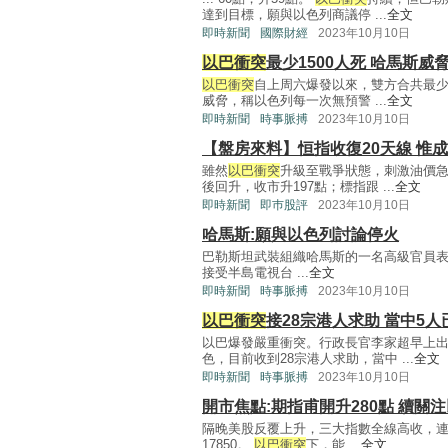
達到目標，願與以色列商議停 ...
全文
即時新聞
國際財經
2023年10月10日
以巴衝突
最少1500人死 哈馬斯威
以巴衝突
自上周六爆發以來，雙方合共最少
威脅，稱以色列每一次無預警 ...
全文
即時新聞
時事脈搏
2023年10月10日
【盤房來料】恒指收復20天線 惟
雖然
以巴衝突
升級至戰爭狀態，刺激油價
後回升，收市升197點；標指跟 ...
全文
即時新聞
即巿股評
2023年10月10日
哈馬斯:願與以色列討論停火
巴勒斯坦武裝組織哈馬斯的一名高級官員表
接受半島電視台 ...
全文
即時新聞
時事脈搏
2023年10月10日
以巴衝突
接28宗港人求助 當中5人
以巴爆發嚴重衝突。行政長官李家超早上
色，目前收到28宗港人求助，當中 ...
全文
即時新聞
時事脈搏
2023年10月10日
開市焦點:期指甫開升280點 續關
隔晚美股反覆上升，三大指數全線高收，連
17850。
以巴衝突
下，能 ...
全文