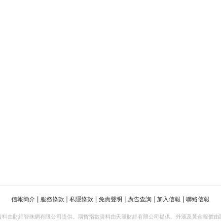
|
|
|
|
|
|
信報簡介
服務條款
私隱條款
免責聲明
廣告查詢
加入信報
聯絡信報
資料由財經智珠網有限公司提供。期貨指數資料由天滙財經有限公司提供。外滙及黃金報價由