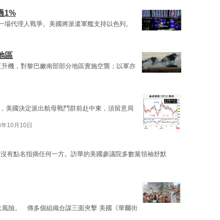
過1%
一場代理人戰爭。美國將派遣軍艦支持以色列。
地區
動直升機，對黎巴嫩南部部分地區實施空襲；以軍亦
，美國決定派出航母戰鬥群前赴中東，須留意局
3年10月10日
，沒有點名指摘任何一方。訪華的美國參議院多數黨領袖舒默
大風險。 傳多個組織合謀三面夾擊 美國《華爾街