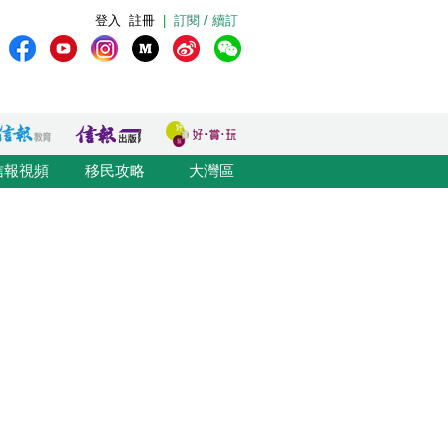
登入
註冊
|
訂閱 / 續訂
信報視頻
移民攻略
大灣區