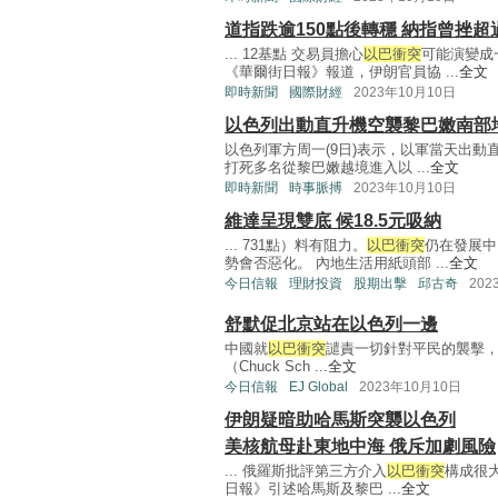
道指跌逾150點後轉穩 納指曾挫超
... 12基點 交易員擔心
以巴衝突
可能演變成
《華爾街日報》報道，伊朗官員協 ...
全文
即時新聞
國際財經
2023年10月10日
以色列出動直升機空襲黎巴嫩南部
以色列軍方周一(9日)表示，以軍當天出
打死多名從黎巴嫩越境進入以 ...
全文
即時新聞
時事脈搏
2023年10月10日
維達呈現雙底 候18.5元吸納
... 731點）料有阻力。
以巴衝突
仍在發展中
勢會否惡化。 內地生活用紙頭部 ...
全文
今日信報
理財投資
股期出擊
邱古奇
202
舒默促北京站在以色列一邊
中國就
以巴衝突
譴責一切針對平民的襲擊
（Chuck Sch ...
全文
今日信報
EJ Global
2023年10月10日
伊朗疑暗助哈馬斯突襲以色列
美核航母赴東地中海 俄斥加劇風險
... 俄羅斯批評第三方介入
以巴衝突
構成很
日報》引述哈馬斯及黎巴 ...
全文