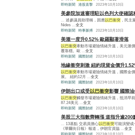
即時新聞
港股直擊
2023年10月10日
美參院加速審理駐以色列大使確認
... 述參議員助理稱，因應
以巴衝突
，民主黨
Nides ...
全文
即時新聞
時事脈搏
2023年10月10日
美滙一度升0.52% 歐羅顯著滑落
以巴衝突
牽動市場避險情緒升溫，美元滙價
覆靠穩。歐 ...
全文
即時新聞
國際財經
2023年10月10日
地緣衝突刺激 紐約現貨金價升1.52
以巴衝突
牽動市場避險情緒升溫，國際金
展。 紐約12月 ...
全文
即時新聞
國際財經
2023年10月10日
伊朗出口或受
以巴衝突
影響 國際油
以巴衝突
觸發市場避險情緒升溫，抵消早前
87.24美元 ...
全文
即時新聞
國際財經
2023年10月10日
美股三大指數齊轉漲 道指升逾200
... 13基點 交易員擔心
以巴衝突
可能演變成
《華爾街日報》報道，伊朗官員協 ...
全文
即時新聞
國際財經
2023年10月10日