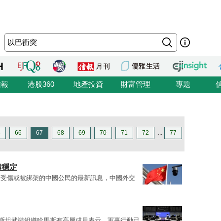
信報
港股360
地產投資
財富管理
專題
5
66
67
68
69
70
71
72
...
77
體穩定
否受傷或被綁架的中國公民的最新訊息，中國外交
斯坦武裝組織哈馬斯有高層成員表示，軍事行動已