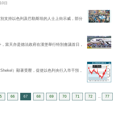
10日
分別支持以色列及巴勒斯坦的人士上街示威，部分
外，當天亦是德法政府在漢堡舉行特別會議首日，
日
hekel）顯著受壓，促使以色列央行入市干預，
5
66
67
68
69
70
71
72
...
77