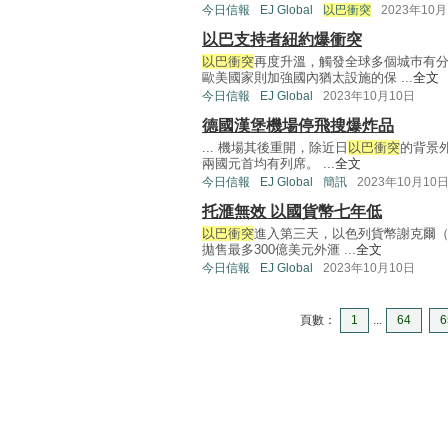
今日信報
EJ Global
以巴衝突
2023年10月
以巴支持者紐約爆衝突
以巴衝突
再度升溫，觸發全球多個城巿有
歐美國家則加強國內猶太設施的保 ...
全文
今日信報
EJ Global
2023年10月10日
德國漢堡機場停飛搜爆炸品
... 機場其後重開，除近日
以巴衝突
的背景
兩國元首均有列席。 ...
全文
今日信報
EJ Global
簡訊
2023年10月10
托滙無效 以國貨幣七年低
以巴衝突
進入第三天，以色列貨幣謝克爾（S
拋售最多300億美元外滙 ...
全文
今日信報
EJ Global
2023年10月10日
頁數：
1
...
64
6