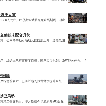
脅處決人質
1500人死亡。巴勒斯坦武裝組織哈馬斯周一發出
成交偏低未配合升勢
急升，但同時帶動石油股及國防股上升，道指低開
示，該組織已經實現了目標，願意與以色列討論可能的停火。 在
已回港
出席行會前表示，已將以色列旅遊警示提升至紅
注以巴局勢
升第二個交易日。即月期指今早最新升280點報