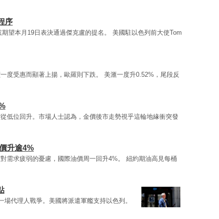
程序
期望本月19日表決通過傑克盧的提名。 美國駐以色列前大使Tom
一度受惠而顯著上揚，歐羅則下跌。 美滙一度升0.52%，尾段反
%
價從低位回升。市場人士認為，金價後市走勢視乎這輪地緣衝突發
價升逾4%
對需求疲弱的憂慮，國際油價周一回升4%。 紐約期油高見每桶
點
一場代理人戰爭。美國將派遣軍艦支持以色列。