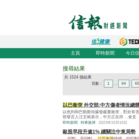
主頁
即時新聞
今日
搜尋結果
共 1524 個結果
頁數：
1
...
64
6
以巴衝突
外交部:中方傷者情況總
以色列和巴勒斯坦爆發嚴重衝突，對於有
部發言人汪文斌表示，中方正在持 ...
全文
即時新聞
時事脈搏
2023年10月10日
歐股早段升逾1% 續關注中東局勢
... 60點，升59點。
以巴衝突
持續，但巴勒