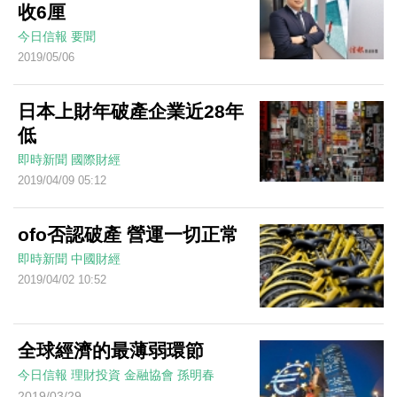
收6厘
今日信報
要聞
2019/05/06
日本上財年破產企業近28年
低
即時新聞
國際財經
2019/04/09 05:12
ofo否認破產 營運一切正常
即時新聞
中國財經
2019/04/02 10:52
全球經濟的最薄弱環節
今日信報
理財投資
金融協會
孫明春
2019/03/29