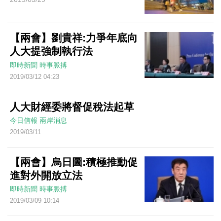
【兩會】劉貴祥:力爭年底向
人大提強制執行法
即時新聞
時事脈搏
2019/03/12 04:23
人大財經委將督促稅法起草
今日信報
兩岸消息
2019/03/11
【兩會】烏日圖:積極推動促
進對外開放立法
即時新聞
時事脈搏
2019/03/09 10:14