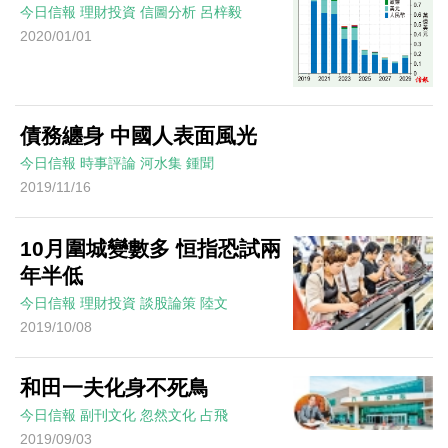
今日信報
理財投資
信圖分析
呂梓毅
2020/01/01
債務纏身 中國人表面風光
今日信報
時事評論
河水集
鍾聞
2019/11/16
10月圍城變數多 恒指恐試兩
年半低
今日信報
理財投資
談股論策
陸文
2019/10/08
和田一夫化身不死鳥
今日信報
副刊文化
忽然文化
占飛
2019/09/03