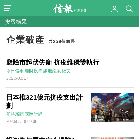
搜尋結果
企業破產
- 共259個結果
避險市起伏失衡 抗疫維穩雙軌行
今日信報
理財投資
談股論策
陸文
2020/03/17
日本推321億元抗疫支出計
劃
即時新聞
國際財經
2020/03/10 09:38