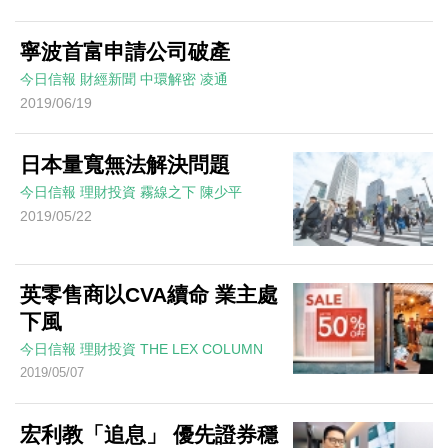
寧波首富申請公司破產
今日信報
財經新聞
中環解密
凌通
2019/06/19
日本量寬無法解決問題
今日信報
理財投資
霧線之下
陳少平
2019/05/22
英零售商以CVA續命 業主處
下風
今日信報
理財投資
THE LEX COLUMN
2019/05/07
宏利教「追息」 優先證券穩