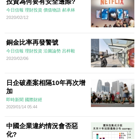
投資為何要有安全邊際?
今日信報
理財投資
價值物語
郝承林
2020/02/12
銅金比率再發警號
今日信報
理財投資
沿圖論勢
呂梓毅
2020/02/06
日企破產案相隔10年再次增
加
即時新聞
國際財經
2020/01/14 05:44
中國企業違約情況會否惡
化?