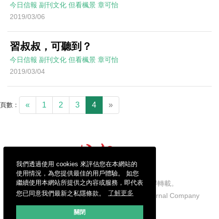
今日信報
副刊文化
但看楓景
章可怡
2019/03/06
習叔叔，可聽到？
今日信報
副刊文化
但看楓景
章可怡
2019/03/04
«
1
2
3
4
»
頁數：
我們透過使用 cookies 來評估您在本網站的
使用情況，為您提供最佳的用戶體驗。 如您
繼續使用本網站所提供之內容或服務，即代表
信報財經新聞有限公司版權所有，不得轉載。
您已同意我們最新之私隱條款。
了解更多
Copyright © 2026 Hong Kong Economic Journal Company
Limited. All rights reserved.
關閉