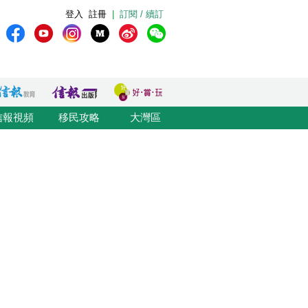
登入
註冊
|
訂閱 / 續訂
信報視頻
移民攻略
大灣區