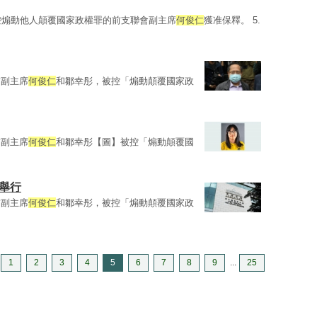
被控煽動他人顛覆國家政權罪的前支聯會副主席
何俊仁
獲准保釋。 5.
前副主席
何俊仁
和鄒幸彤，被控「煽動顛覆國家政
前副主席
何俊仁
和鄒幸彤【圖】被控「煽動顛覆國
舉行
前副主席
何俊仁
和鄒幸彤，被控「煽動顛覆國家政
1
2
3
4
5
6
7
8
9
...
25