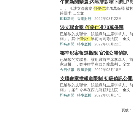
午間新聞精選:內地非對稱下調LPR
... 。 4.涉支聯會案
何俊仁
准70萬保釋 
跨國求 ...
全文
即時新聞
香港財經
2022年08月22日
涉支聯會案
何俊仁
准70萬保釋
已解散的支聯會、該組織前主席李卓人、
權」。其中
何俊仁
早前向高等法院 ...
全文
即時新聞
時事脈搏
2022年08月22日
鄒幸彤案報道撤限 官准公開偵訊
已解散的支聯會、該組織前主席李卓人、
家政權」，案件昨早在西九龍裁判 ...
全文
今日信報
政壇脈搏
2022年08月18日
支聯會案撤報道限制 初級偵訊公開
已解散的支聯會、該組織前主席李卓人、
權」，案件今早在西九龍裁判法院 ...
全文
即時新聞
時事脈搏
2022年08月17日
頁數：