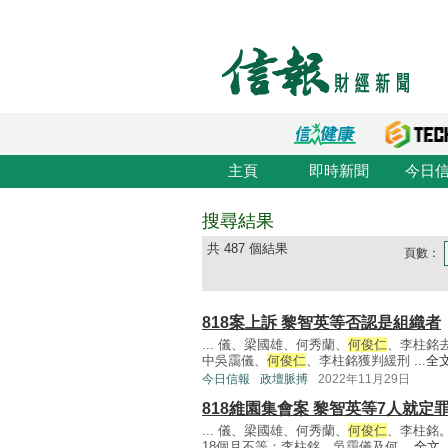
主頁
即時新聞
今日
搜尋結果
共 487 個結果
頁數：
818案上訴 黎智英等否認是組織者
... 儀、梁國雄、何秀蘭、
何俊仁
、李柱銘
中吳靄儀、
何俊仁
、李柱銘獲判緩刑 ...
全
今日信報
政壇脈搏
2022年11月29日
818維園集會案 黎智英等7人就定
... 儀、梁國雄、何秀蘭、
何俊仁
、李柱銘
18個月不等；李柱銘、吳靄儀及何 ...
全文